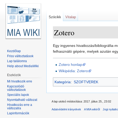
Szócikk
Vitalap
Zotero
Ugrás:
navigáció
,
keresés
Egy ingyenes hivatkozás/bibliográfia-m
Kezdőlap
felhasználó gépére, melyek azután egy
Friss változtatások
Lap találomra
Zotero honlap
Help about MediaWiki
Wikipédia: Zotero
Eszközök
Mi hivatkozik erre
Kategória
:
SZOFTVEREK
Kapcsolódó
változtatások
Speciális lapok
Nyomtatható változat
A lap utolsó módosítása: 2017. július 25., 23:02
Hivatkozás erre a
változatra
Adatvédelmi irányelvek
A MIA wikiről
Jogi nyilatk
Lapinformációk