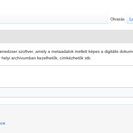
Olvasás
La
enedzser szoftver, amely a metaadatok mellett képes a digitális dokume
 helyi archívumban kezelhetők, címkézhetők stb.
ozat