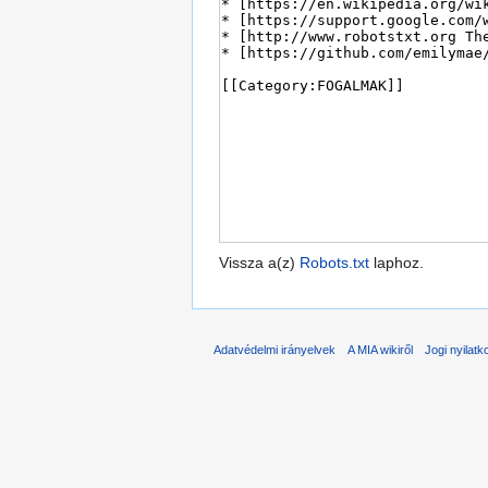
Vissza a(z)
Robots.txt
laphoz.
Adatvédelmi irányelvek
A MIA wikiről
Jogi nyilatk