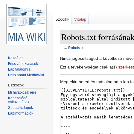
Szócikk
Vitalap
Robots.txt forrásána
←
Robots.txt
Ugrás:
navigáció
,
keresés
Nincs jogosultságod a következő művel
Kezdőlap
Friss változtatások
Ezt a tevékenységet csak a(z)
szerkes
Lap találomra
Help about MediaWiki
Megtekintheted és másolhatod a lap fo
Eszközök
Mi hivatkozik erre
Kapcsolódó
változtatások
Speciális lapok
Lapinformációk