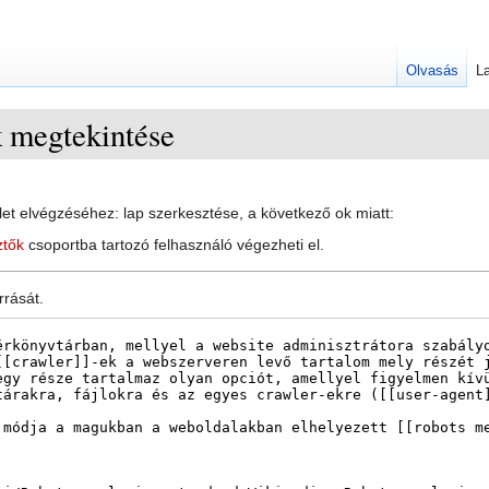
Olvasás
La
k megtekintése
et elvégzéséhez: lap szerkesztése, a következő ok miatt:
ztők
csoportba tartozó felhasználó végezheti el.
rrását.