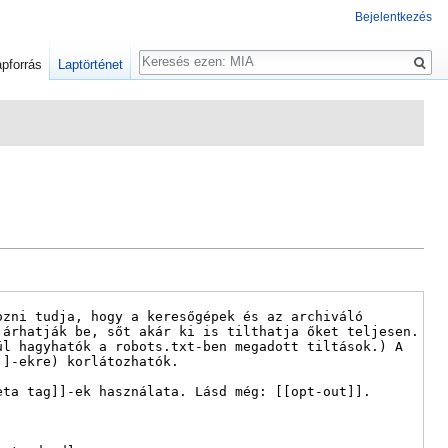
Bejelentkezés
Keresés
pforrás
Laptörténet