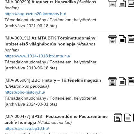
[MIA-000290]
Augusztus Huszadika
(Általános
honlap)
https://augusztus20.kormany.hu/
Társadalomtudomány / Történelem, helytörténet
(archiválva 2021-06-18 óta)
[MIA-000191]
Az MTA BTK Történettudományi
Intézet első világháborús honlapja
(Általános
honlap)
https://www.1914-1918.btk.mta.hu/
Társadalomtudomány / Történelem, helytörténet
(archiválva 2019-06-18 óta)
[MIA-906904]
BBC History – Történelmi magazin
(Elektronikus periodika)
https://bbc-history.hu/
Társadalomtudomány / Történelem, helytörténet
(archiválva 2024-03-01 óta)
[MIA-000477]
BP18 - Pestszentlőrinc-Pestszentimre
archív honlapja
(Általános honlap)
https://archive.bp18.hu/