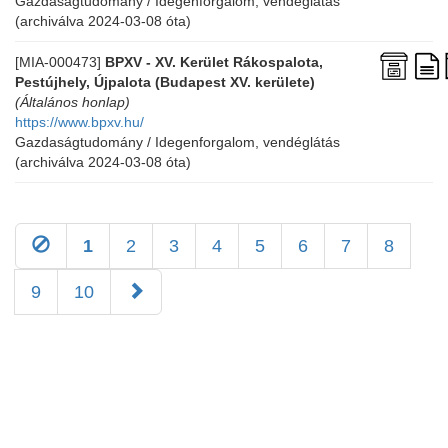
Gazdaságtudomány / Idegenforgalom, vendéglátás
(archiválva 2024-03-08 óta)
[MIA-000473]
BPXV - XV. Kerület Rákospalota,
Pestújhely, Újpalota (Budapest XV. kerülete)
(Általános honlap)
https://www.bpxv.hu/
Gazdaságtudomány / Idegenforgalom, vendéglátás
(archiválva 2024-03-08 óta)
1
2
3
4
5
6
7
8
9
10