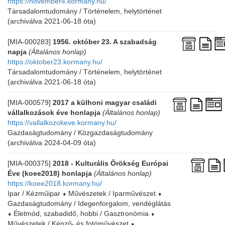
https://november4.kormany.hu/
Társadalomtudomány / Történelem, helytörténet
(archiválva 2021-06-18 óta)
[MIA-000283]
1956. október 23. A szabadság
napja
(Általános honlap)
https://oktober23.kormany.hu/
Társadalomtudomány / Történelem, helytörténet
(archiválva 2021-06-18 óta)
[MIA-000579]
2017 a külhoni magyar családi
vállalkozások éve honlapja
(Általános honlap)
https://vallalkozokeve.kormany.hu/
Gazdaságtudomány / Közgazdaságtudomány
(archiválva 2024-04-09 óta)
[MIA-000375]
2018 - Kulturális Örökség Európai
Éve (koee2018) honlapja
(Általános honlap)
https://koee2018.kormany.hu/
Ipar / Kézműipar
⬧
Művészetek / Iparművészet
⬧
Gazdaságtudomány / Idegenforgalom, vendéglátás
⬧
Életmód, szabadidő, hobbi / Gasztronómia
⬧
Művészetek / Képző- és fotóművészet
⬧