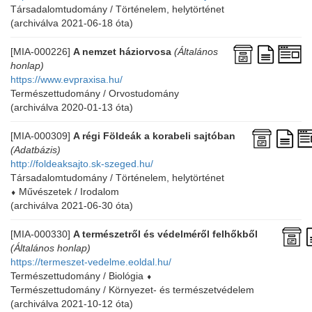
Társadalomtudomány / Történelem, helytörténet
(archiválva 2021-06-18 óta)
[MIA-000226]
A nemzet háziorvosa
(Általános
honlap)
https://www.evpraxisa.hu/
Természettudomány / Orvostudomány
(archiválva 2020-01-13 óta)
[MIA-000309]
A régi Földeák a korabeli sajtóban
(Adatbázis)
http://foldeaksajto.sk-szeged.hu/
Társadalomtudomány / Történelem, helytörténet
⬧
Művészetek / Irodalom
(archiválva 2021-06-30 óta)
[MIA-000330]
A természetről és védelméről felhőkből
(Általános honlap)
https://termeszet-vedelme.eoldal.hu/
Természettudomány / Biológia
⬧
Természettudomány / Környezet- és természetvédelem
(archiválva 2021-10-12 óta)