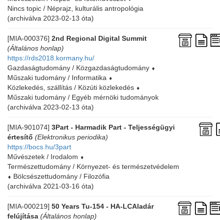
Nincs topic / Néprajz, kulturális antropológia
(archiválva 2023-02-13 óta)
[MIA-000376]
2nd Regional Digital Summit
(Általános honlap)
https://rds2018.kormany.hu/
Gazdaságtudomány / Közgazdaságtudomány
⬧
Műszaki tudomány / Informatika
⬧
Közlekedés, szállítás / Közúti közlekedés
⬧
Műszaki tudomány / Egyéb mérnöki tudományok
(archiválva 2023-02-13 óta)
[MIA-901074]
3Part - Harmadik Part - Teljességügyi
értesítő
(Elektronikus periodika)
https://bocs.hu/3part
Művészetek / Irodalom
⬧
Természettudomány / Környezet- és természetvédelem
⬧
Bölcsészettudomány / Filozófia
(archiválva 2021-03-16 óta)
[MIA-000219]
50 Years Tu-154 - HA-LCAladár
felújítása
(Általános honlap)