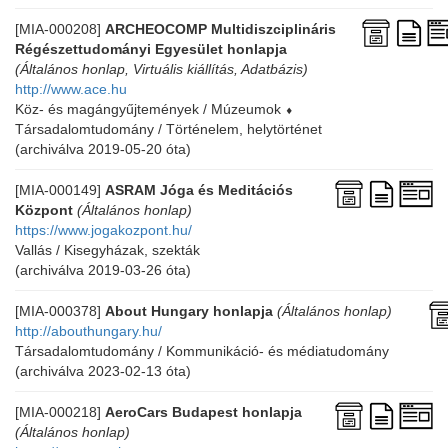
[MIA-000208]
ARCHEOCOMP Multidiszciplináris
Régészettudományi Egyesület honlapja
(Általános honlap, Virtuális kiállítás, Adatbázis)
http://www.ace.hu
Köz- és magángyűjtemények / Múzeumok
⬧
Társadalomtudomány / Történelem, helytörténet
(archiválva 2019-05-20 óta)
[MIA-000149]
ASRAM Jóga és Meditációs
Központ
(Általános honlap)
https://www.jogakozpont.hu/
Vallás / Kisegyházak, szekták
(archiválva 2019-03-26 óta)
[MIA-000378]
About Hungary honlapja
(Általános honlap)
http://abouthungary.hu/
Társadalomtudomány / Kommunikáció- és médiatudomány
(archiválva 2023-02-13 óta)
[MIA-000218]
AeroCars Budapest honlapja
(Általános honlap)