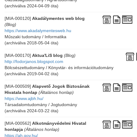
(archiválva 2024-04-09 óta)
[MIA-000120]
Akadálymentes web blog
(Blog)
https://www.akadalymentesweb.hu
Műszaki tudomány / Informatika
(archiválva 2018-05-04 óta)
[MIA-000170]
Aktua'LiS blog
(Blog)
http://fodorjanos.blogspot.com
Bölcsészettudomány / Könyvtár- és információtudomány
(archiválva 2019-04-02 óta)
[MIA-000509]
Alapvető Jogok Biztosának
Hivatala honlap
(Általános honlap)
https://www.ajbh.hu/
Társadalomtudomány / Jogtudomány
(archiválva 2024-03-22 óta)
[MIA-000562]
Alkotmányvédelmi Hivatal
honlapja
(Általános honlap)
https://ah.gov.hu/