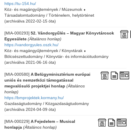
https://tu-154.hu/
Köz- és magángyűjtemények / Múzeumok
⬧
Társadalomtudomány / Történelem, helytörténet
(archiválva 2022-02-15 óta)
[MIA-000293]
52. Vándorgyűlés – Magyar Könyvtárosok
Egyesülete
(Általános honlap)
https://vandorgyules.oszk.hu/
Köz- és magángyűjtemények / Könyvtárak
⬧
Bölcsészettudomány / Könyvtár- és információtudomány
(archiválva 2021-06-16 óta)
[MIA-000580]
A Belügyminisztérium európai
uniós és nemzetközi támogatással
megvalósuló projektjei honlap
(Általános
honlap)
https://bmprojektek.kormany.hu/
Gazdaságtudomány / Közgazdaságtudomány
(archiválva 2024-04-09 óta)
[MIA-000229]
A Fejedelem – Musical
honlapja
(Általános honlap)