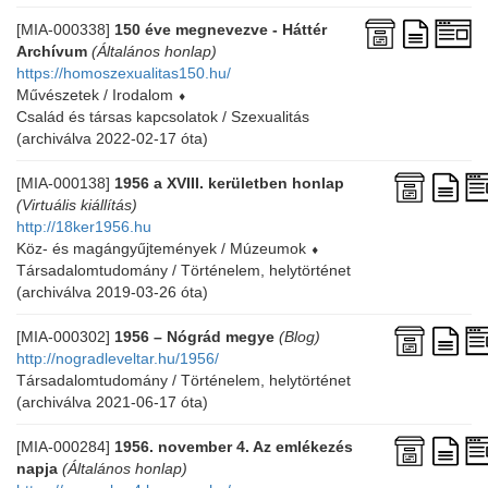
[MIA-000338]
150 éve megnevezve - Háttér
Archívum
(Általános honlap)
https://homoszexualitas150.hu/
Művészetek / Irodalom
⬧
Család és társas kapcsolatok / Szexualitás
(archiválva 2022-02-17 óta)
[MIA-000138]
1956 a XVIII. kerületben honlap
(Virtuális kiállítás)
http://18ker1956.hu
Köz- és magángyűjtemények / Múzeumok
⬧
Társadalomtudomány / Történelem, helytörténet
(archiválva 2019-03-26 óta)
[MIA-000302]
1956 – Nógrád megye
(Blog)
http://nogradleveltar.hu/1956/
Társadalomtudomány / Történelem, helytörténet
(archiválva 2021-06-17 óta)
[MIA-000284]
1956. november 4. Az emlékezés
napja
(Általános honlap)