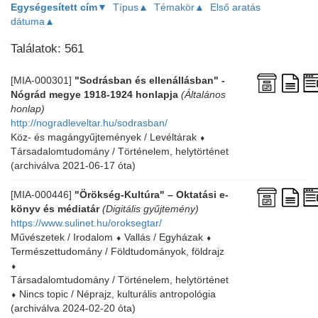
Egységesített cím▼
Típus▲
Témakör▲
Első aratás
dátuma▲
Találatok: 561
[MIA-000301]
"Sodrásban és ellenállásban" -
Nógrád megye 1918-1924 honlapja
(Általános
honlap)
http://nogradleveltar.hu/sodrasban/
Köz- és magángyűjtemények / Levéltárak
⬧
Társadalomtudomány / Történelem, helytörténet
(archiválva 2021-06-17 óta)
[MIA-000446]
"Örökség-Kultúra" – Oktatási e-
könyv és médiatár
(Digitális gyűjtemény)
https://www.sulinet.hu/oroksegtar/
Művészetek / Irodalom
⬧
Vallás / Egyházak
⬧
Természettudomány / Földtudományok, földrajz
⬧
Társadalomtudomány / Történelem, helytörténet
⬧
Nincs topic / Néprajz, kulturális antropológia
(archiválva 2024-02-20 óta)