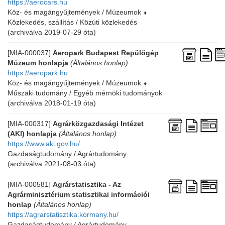
https://aerocars.hu
Köz- és magángyűjtemények / Múzeumok
⬧
Közlekedés, szállítás / Közúti közlekedés
(archiválva 2019-07-29 óta)
[MIA-000037]
Aeropark Budapest Repülőgép
Múzeum honlapja
(Általános honlap)
https://aeropark.hu
Köz- és magángyűjtemények / Múzeumok
⬧
Műszaki tudomány / Egyéb mérnöki tudományok
(archiválva 2018-01-19 óta)
[MIA-000317]
Agrárközgazdasági Intézet
(AKI) honlapja
(Általános honlap)
https://www.aki.gov.hu/
Gazdaságtudomány / Agrártudomány
(archiválva 2021-08-03 óta)
[MIA-000581]
Agrárstatisztika - Az
Agrárminisztérium statisztikai információi
honlap
(Általános honlap)
https://agrarstatisztika.kormany.hu/
Gazdaságtudomány / Agrártudomány