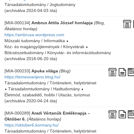
Társadalomtudomány / Jogtudomány
(archiválva 2024-04-03 óta)
[MIA-000134]
Ambrus Attila József honlapja
(Blog,
Általános honlap)
https://ambrusa.wordpress.com
Műszaki tudomány / Informatika
⬧
Köz- és magángyűjtemények / Könyvtárak
⬧
Bölcsészettudomány / Könyvtár- és információtudomány
(archiválva 2018-06-20 óta)
[MIA-000233]
Apuka világa
(Blog)
https://temesvarijeno.blog.hu/
Társadalomtudomány / Történelem, helytörténet
⬧
Társadalomtudomány / Hadtudomány
⬧
Életmód, szabadidő, hobbi / Utazás, turizmus
(archiválva 2020-04-24 óta)
[MIA-000289]
Aradi Vértanúk Emléknapja –
Október 6.
(Általános honlap)
https://oktober6.kormany.hu/
Társadalomtudomány / Történelem, helytörténet