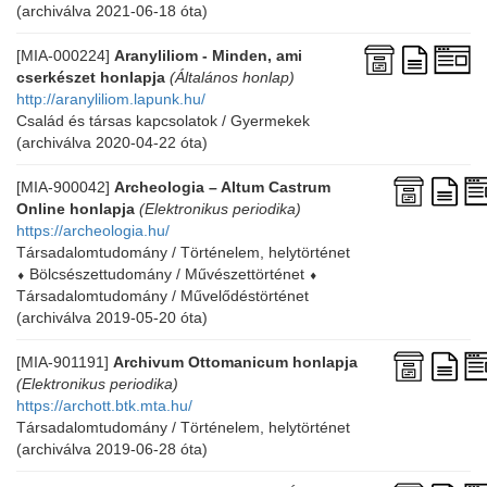
(archiválva 2021-06-18 óta)
[MIA-000224]
Aranyliliom - Minden, ami
cserkészet honlapja
(Általános honlap)
http://aranyliliom.lapunk.hu/
Család és társas kapcsolatok / Gyermekek
(archiválva 2020-04-22 óta)
[MIA-900042]
Archeologia – Altum Castrum
Online honlapja
(Elektronikus periodika)
https://archeologia.hu/
Társadalomtudomány / Történelem, helytörténet
⬧
Bölcsészettudomány / Művészettörténet
⬧
Társadalomtudomány / Művelődéstörténet
(archiválva 2019-05-20 óta)
[MIA-901191]
Archivum Ottomanicum honlapja
(Elektronikus periodika)
https://archott.btk.mta.hu/
Társadalomtudomány / Történelem, helytörténet
(archiválva 2019-06-28 óta)