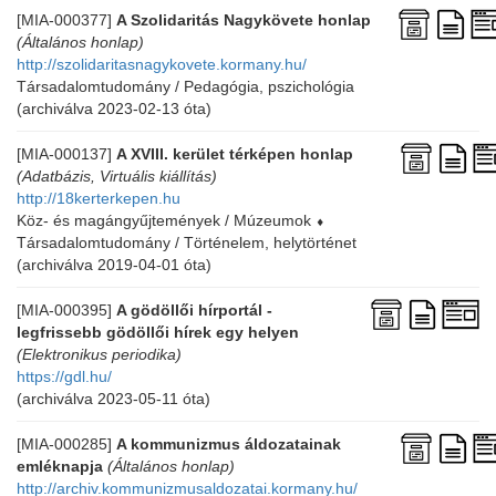
[MIA-000377]
A Szolidaritás Nagykövete honlap
(Általános honlap)
http://szolidaritasnagykovete.kormany.hu/
Társadalomtudomány / Pedagógia, pszichológia
(archiválva 2023-02-13 óta)
[MIA-000137]
A XVIII. kerület térképen honlap
(Adatbázis, Virtuális kiállítás)
http://18kerterkepen.hu
Köz- és magángyűjtemények / Múzeumok
⬧
Társadalomtudomány / Történelem, helytörténet
(archiválva 2019-04-01 óta)
[MIA-000395]
A gödöllői hírportál -
legfrissebb gödöllői hírek egy helyen
(Elektronikus periodika)
https://gdl.hu/
(archiválva 2023-05-11 óta)
[MIA-000285]
A kommunizmus áldozatainak
emléknapja
(Általános honlap)
http://archiv.kommunizmusaldozatai.kormany.hu/