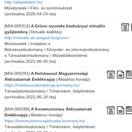
http://afejedelem.hu/
Művészetek / Film- és színművészet
(archiválva 2020-04-24 óta)
[MIA-000314]
A Grünn nyomda kiadványai virtuális
gyűjtemény
(Virtuális kiállítás)
http://virtualis.sk-szeged.hu/grunn/
Művészetek / Irodalom
⬧
Bölcsészettudomány / Könyvtár- és információtudomány
⬧
Társadalomtudomány / Művelődéstörténet
(archiválva 2021-06-30 óta)
[MIA-000291]
A Holokauszt Magyarországi
Áldozatainak Emléknapja
(Általános honlap)
https://holokausztemleknap.kormany.hu/
Társadalomtudomány / Történelem, helytörténet
(archiválva 2021-06-18 óta)
[MIA-000286]
A Kommunizmus Áldozatainak
Emléknapja
(Általános honlap)
https://kommunizmusaldozatai.kormany.hu/
Társadalomtudomány / Történelem, helytörténet