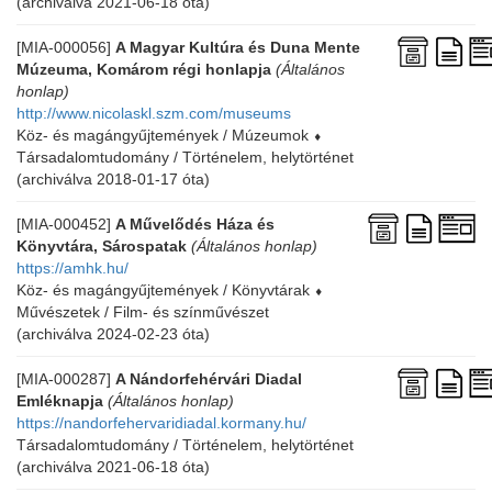
(archiválva 2021-06-18 óta)
[MIA-000056]
A Magyar Kultúra és Duna Mente
Múzeuma, Komárom régi honlapja
(Általános
honlap)
http://www.nicolaskl.szm.com/museums
Köz- és magángyűjtemények / Múzeumok
⬧
Társadalomtudomány / Történelem, helytörténet
(archiválva 2018-01-17 óta)
[MIA-000452]
A Művelődés Háza és
Könyvtára, Sárospatak
(Általános honlap)
https://amhk.hu/
Köz- és magángyűjtemények / Könyvtárak
⬧
Művészetek / Film- és színművészet
(archiválva 2024-02-23 óta)
[MIA-000287]
A Nándorfehérvári Diadal
Emléknapja
(Általános honlap)
https://nandorfehervaridiadal.kormany.hu/
Társadalomtudomány / Történelem, helytörténet
(archiválva 2021-06-18 óta)