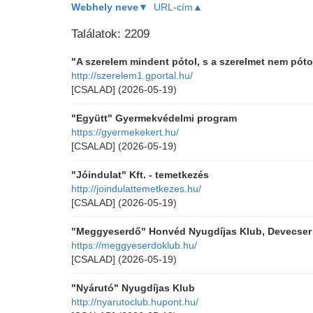
Webhely neve▼
URL-cím▲
Találatok: 2209
"A szerelem mindent pótol, s a szerelmet nem póto
http://szerelem1.gportal.hu/
[CSALAD]
(2026-05-19)
"Együtt" Gyermekvédelmi program
https://gyermekekert.hu/
[CSALAD]
(2026-05-19)
"Jóindulat" Kft. - temetkezés
http://joindulattemetkezes.hu/
[CSALAD]
(2026-05-19)
"Meggyeserdő" Honvéd Nyugdíjas Klub, Devecser
https://meggyeserdoklub.hu/
[CSALAD]
(2026-05-19)
"Nyárutó" Nyugdíjas Klub
http://nyarutoclub.hupont.hu/