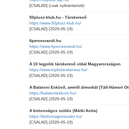
[CSALAD]
(csak nyilvántartott)
50plusz-klub.hu - Társkereső
https://www.50plusz-klub.hu/
[CSALAD]
(2026-05-19)
6percesrandi.hu
https://www.6percesrandi.hu/
[CSALAD]
(2026-05-19)
A 10 legjobb társkereső oldal Magyarországon
https://www.toptiztarskereso.hu/
[CSALAD]
(2026-05-19)
A Balatoni Esküvő, amiről álmodtál (Táll-Hámori Ott
https://balatonieskuvo.hu/
[CSALAD]
(2026-05-19)
A biztonságos szülés (Márki Anita)
https://biztonsagosszules.hu/
[CSALAD]
(2026-05-19)