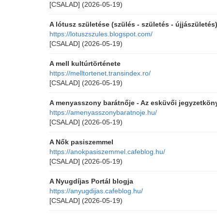
[CSALAD]
(2026-05-19)
A lótusz születése (szülés - születés - újjászületés
https://lotuszszules.blogspot.com/
[CSALAD]
(2026-05-19)
A mell kultúrtörténete
https://melltortenet.transindex.ro/
[CSALAD]
(2026-05-19)
A menyasszony barátnője - Az esküvői jegyzetkön
https://amenyasszonybaratnoje.hu/
[CSALAD]
(2026-05-19)
A Nők pasiszemmel
https://anokpasiszemmel.cafeblog.hu/
[CSALAD]
(2026-05-19)
A Nyugdíjas Portál blogja
https://anyugdijas.cafeblog.hu/
[CSALAD]
(2026-05-19)