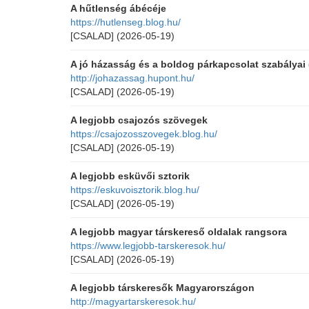
A hűtlenség ábécéje
https://hutlenseg.blog.hu/
[CSALAD]
(2026-05-19)
A jó házasság és a boldog párkapcsolat szabályai
http://johazassag.hupont.hu/
[CSALAD]
(2026-05-19)
A legjobb csajozós szövegek
https://csajozosszovegek.blog.hu/
[CSALAD]
(2026-05-19)
A legjobb esküvői sztorik
https://eskuvoisztorik.blog.hu/
[CSALAD]
(2026-05-19)
A legjobb magyar társkereső oldalak rangsora
https://www.legjobb-tarskeresok.hu/
[CSALAD]
(2026-05-19)
A legjobb társkeresők Magyarországon
http://magyartarskeresok.hu/