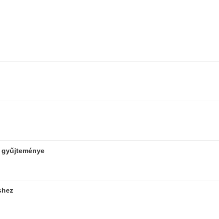
k gyűjteménye
shez