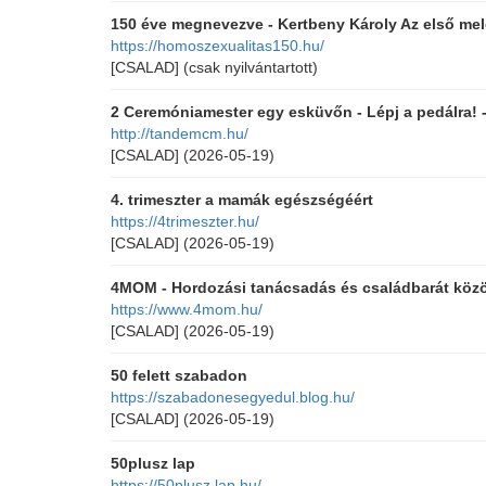
150 éve megnevezve - Kertbeny Károly Az első mele
https://homoszexualitas150.hu/
[CSALAD]
(csak nyilvántartott)
2 Ceremóniamester egy esküvőn - Lépj a pedálra!
http://tandemcm.hu/
[CSALAD]
(2026-05-19)
4. trimeszter a mamák egészségéért
https://4trimeszter.hu/
[CSALAD]
(2026-05-19)
4MOM - Hordozási tanácsadás és családbarát közö
https://www.4mom.hu/
[CSALAD]
(2026-05-19)
50 felett szabadon
https://szabadonesegyedul.blog.hu/
[CSALAD]
(2026-05-19)
50plusz lap
https://50plusz.lap.hu/