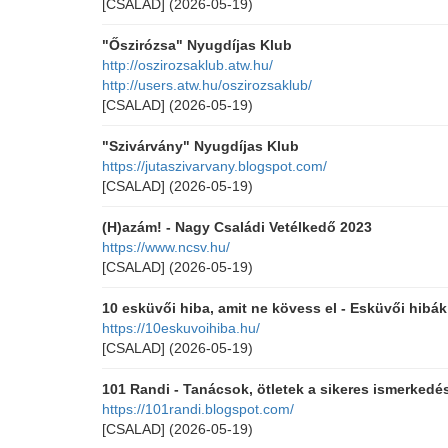
[CSALAD]
(2026-05-19)
"Őszirózsa" Nyugdíjas Klub
http://oszirozsaklub.atw.hu/
http://users.atw.hu/oszirozsaklub/
[CSALAD]
(2026-05-19)
"Szivárvány" Nyugdíjas Klub
https://jutaszivarvany.blogspot.com/
[CSALAD]
(2026-05-19)
(H)azám! - Nagy Családi Vetélkedő 2023
https://www.ncsv.hu/
[CSALAD]
(2026-05-19)
10 esküvői hiba, amit ne kövess el - Esküvői hibá
https://10eskuvoihiba.hu/
[CSALAD]
(2026-05-19)
101 Randi - Tanácsok, ötletek a sikeres ismerkedé
https://101randi.blogspot.com/
[CSALAD]
(2026-05-19)