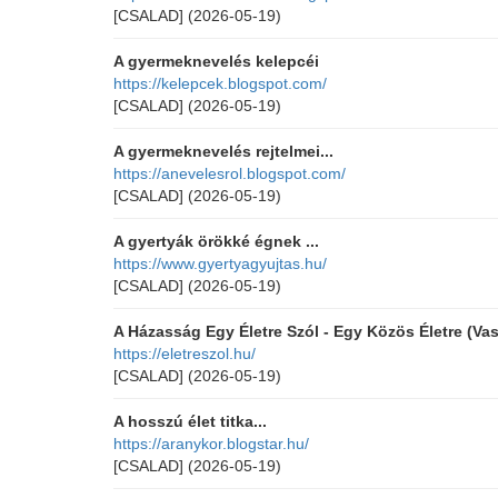
[CSALAD]
(2026-05-19)
A gyermeknevelés kelepcéi
https://kelepcek.blogspot.com/
[CSALAD]
(2026-05-19)
A gyermeknevelés rejtelmei...
https://anevelesrol.blogspot.com/
[CSALAD]
(2026-05-19)
A gyertyák örökké égnek ...
https://www.gyertyagyujtas.hu/
[CSALAD]
(2026-05-19)
A Házasság Egy Életre Szól - Egy Közös Életre (Va
https://eletreszol.hu/
[CSALAD]
(2026-05-19)
A hosszú élet titka...
https://aranykor.blogstar.hu/
[CSALAD]
(2026-05-19)