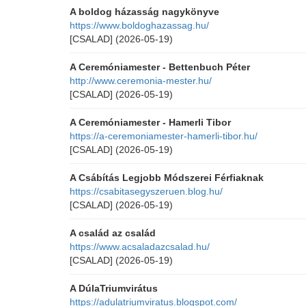
A boldog házasság nagykönyve
https://www.boldoghazassag.hu/
[CSALAD]
(2026-05-19)
A Ceremóniamester - Bettenbuch Péter
http://www.ceremonia-mester.hu/
[CSALAD]
(2026-05-19)
A Ceremóniamester - Hamerli Tibor
https://a-ceremoniamester-hamerli-tibor.hu/
[CSALAD]
(2026-05-19)
A Csábítás Legjobb Módszerei Férfiaknak
https://csabitasegyszeruen.blog.hu/
[CSALAD]
(2026-05-19)
A család az család
https://www.acsaladazcsalad.hu/
[CSALAD]
(2026-05-19)
A DúlaTriumvirátus
https://adulatriumviratus.blogspot.com/