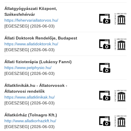
Állatgyógyászati Központ,
Székesfehérvár
https://fehervariallatorvos.hu/
[EGESZSEG]
(2026-06-03)
Állati Doktorok Rendelője, Budapest
https://www.allatidoktorok.hu/
[EGESZSEG]
(2026-06-03)
Állati fizioterápia (Lukácsy Fanni)
https://www.petphysio.hu/
[EGESZSEG]
(2026-06-03)
Állatklinikák.hu - Állatorvosok -
Állatorvosi rendelők
https://www.allatklinikak.hu/
[EGESZSEG]
(2026-06-03)
Állatkórház (Tolnagro Kft.)
http://www.allatkorhazkft.hu/
[EGESZSEG]
(2026-06-03)