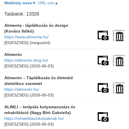
Webhely neve▼
URL-cím▲
Találatok: 13326
Alimenta - táplálkozás és design
(Kovács Ildikó)
https://www.alimenta.hu/
[EGESZSEG]
(megszűnt)
Alimento
https://alimento.blog.hu/
[EGESZSEG]
(2026-06-03)
Alimento – Táplálkozás és életmód
dietetikus szemmel
https://alimento.hu/
[EGESZSEG]
(2026-06-03)
ALIMLI – terápiás kutyamasszázs és
rehabilitáció (Nagy Bíró Gabriella)
https://rehabilitaciokutyaknak.hu/
[EGESZSEG]
(2026-06-03)