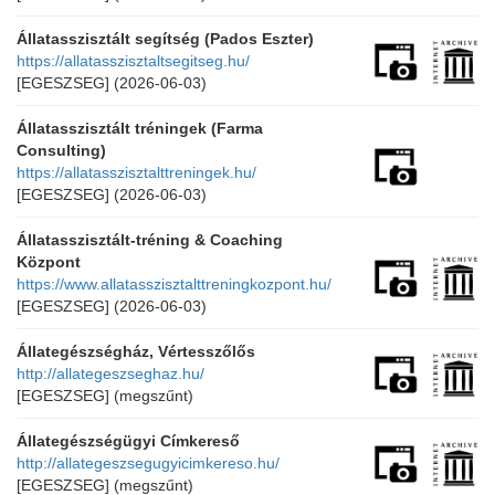
Állatasszisztált segítség (Pados Eszter)
https://allatasszisztaltsegitseg.hu/
[EGESZSEG]
(2026-06-03)
Állatasszisztált tréningek (Farma
Consulting)
https://allatasszisztalttreningek.hu/
[EGESZSEG]
(2026-06-03)
Állatasszisztált-tréning & Coaching
Központ
https://www.allatasszisztalttreningkozpont.hu/
[EGESZSEG]
(2026-06-03)
Állategészségház, Vértesszőlős
http://allategeszseghaz.hu/
[EGESZSEG]
(megszűnt)
Állategészségügyi Címkereső
http://allategeszsegugyicimkereso.hu/
[EGESZSEG]
(megszűnt)