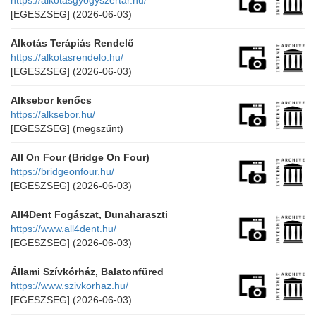
https://alkotasgyogyszertar.hu/
[EGESZSEG]
(2026-06-03)
Alkotás Terápiás Rendelő
https://alkotasrendelo.hu/
[EGESZSEG]
(2026-06-03)
Alksebor kenőcs
https://alksebor.hu/
[EGESZSEG]
(megszűnt)
All On Four (Bridge On Four)
https://bridgeonfour.hu/
[EGESZSEG]
(2026-06-03)
All4Dent Fogászat, Dunaharaszti
https://www.all4dent.hu/
[EGESZSEG]
(2026-06-03)
Állami Szívkórház, Balatonfüred
https://www.szivkorhaz.hu/
[EGESZSEG]
(2026-06-03)