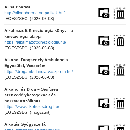
Alina Pharma
http://alinapharma.netpatikak.hu/
[EGESZSEG]
(2026-06-03)
Alkalmazott Kineziológia könyv - a
kineziológia alapjai
https://alkalmazottkineziologia.hu/
[EGESZSEG]
(2026-06-03)
Alkohol Drogsegély Ambulancia
Egyesület, Veszprém
https://drogambulancia-veszprem.hu/
[EGESZSEG]
(2026-06-03)
Alkohol és Drog – Segítség
szenvedélybetegeknek és
hozzátartozóiknak
https://www.alkoholesdrog.hu/
[EGESZSEG]
(megszűnt)
Alkotás Gyógyszertár