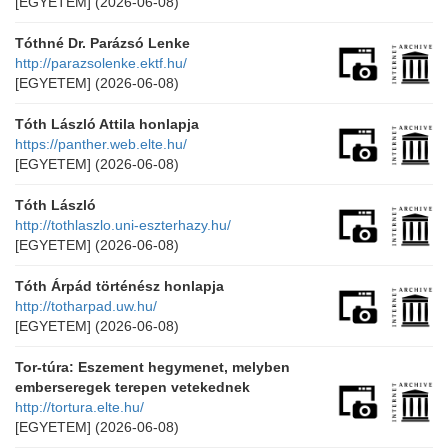
[EGYETEM]
(2026-06-08)
Tóthné Dr. Parázsó Lenke
http://parazsolenke.ektf.hu/
[EGYETEM]
(2026-06-08)
Tóth László Attila honlapja
https://panther.web.elte.hu/
[EGYETEM]
(2026-06-08)
Tóth László
http://tothlaszlo.uni-eszterhazy.hu/
[EGYETEM]
(2026-06-08)
Tóth Árpád történész honlapja
http://totharpad.uw.hu/
[EGYETEM]
(2026-06-08)
Tor-túra: Eszement hegymenet, melyben
emberseregek terepen vetekednek
http://tortura.elte.hu/
[EGYETEM]
(2026-06-08)