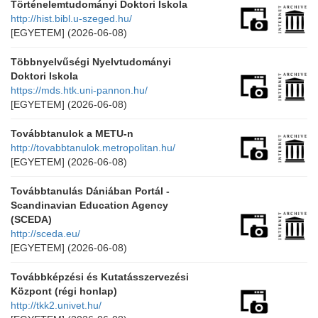
Történelemtudományi Doktori Iskola
http://hist.bibl.u-szeged.hu/
[EGYETEM]
(2026-06-08)
Többnyelvűségi Nyelvtudományi
Doktori Iskola
https://mds.htk.uni-pannon.hu/
[EGYETEM]
(2026-06-08)
Továbbtanulok a METU-n
http://tovabbtanulok.metropolitan.hu/
[EGYETEM]
(2026-06-08)
Továbbtanulás Dániában Portál -
Scandinavian Education Agency
(SCEDA)
http://sceda.eu/
[EGYETEM]
(2026-06-08)
Továbbképzési és Kutatásszervezési
Központ (régi honlap)
http://tkk2.univet.hu/