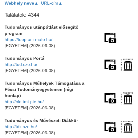
Webhely neve▲
URL-cím▲
Találatok: 4344
Tudományos utánpótlást elősegítő
program
https://tuep.uni-mate.hu/
[EGYETEM]
(2026-06-08)
Tudományos Portál
http://tud.sze.hu/
[EGYETEM]
(2026-06-08)
Tudományos Műhelyek Támogatása a
Pécsi Tudományegyetemen (régi
honlap)
http://old.tmt.pte.hu/
[EGYETEM]
(2026-06-08)
Tudományos és Művészeti Diákkör
http://tdk.sze.hu/
[EGYETEM]
(2026-06-08)