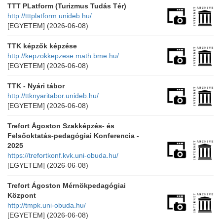
TTT PLatform (Turizmus Tudás Tér)
http://tttplatform.unideb.hu/
[EGYETEM]
(2026-06-08)
TTK képzők képzése
http://kepzokkepzese.math.bme.hu/
[EGYETEM]
(2026-06-08)
TTK - Nyári tábor
http://ttknyaritabor.unideb.hu/
[EGYETEM]
(2026-06-08)
Trefort Ágoston Szakképzés- és
Felsőoktatás-pedagógiai Konferencia -
2025
https://trefortkonf.kvk.uni-obuda.hu/
[EGYETEM]
(2026-06-08)
Trefort Ágoston Mérnökpedagógiai
Központ
http://tmpk.uni-obuda.hu/
[EGYETEM]
(2026-06-08)