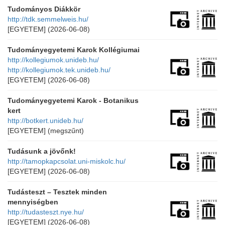
Tudományos Diákkör
http://tdk.semmelweis.hu/
[EGYETEM]
(2026-06-08)
Tudományegyetemi Karok Kollégiumai
http://kollegiumok.unideb.hu/
http://kollegiumok.tek.unideb.hu/
[EGYETEM]
(2026-06-08)
Tudományegyetemi Karok - Botanikus
kert
http://botkert.unideb.hu/
[EGYETEM]
(megszűnt)
Tudásunk a jövőnk!
http://tamopkapcsolat.uni-miskolc.hu/
[EGYETEM]
(2026-06-08)
Tudásteszt – Tesztek minden
mennyiségben
http://tudasteszt.nye.hu/
[EGYETEM]
(2026-06-08)