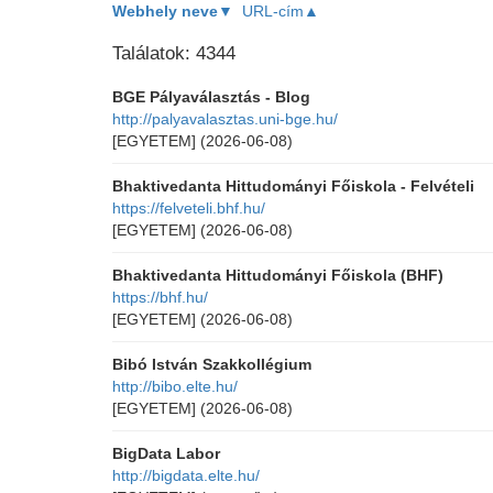
Webhely neve▼
URL-cím▲
Találatok: 4344
BGE Pályaválasztás - Blog
http://palyavalasztas.uni-bge.hu/
[EGYETEM]
(2026-06-08)
Bhaktivedanta Hittudományi Főiskola - Felvételi
https://felveteli.bhf.hu/
[EGYETEM]
(2026-06-08)
Bhaktivedanta Hittudományi Főiskola (BHF)
https://bhf.hu/
[EGYETEM]
(2026-06-08)
Bibó István Szakkollégium
http://bibo.elte.hu/
[EGYETEM]
(2026-06-08)
BigData Labor
http://bigdata.elte.hu/