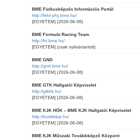
BME Fizikusképzés Információs Portál
http://felvi.phy.bme.hu/
[EGYETEM]
(2026-06-08)
BME Formula Racing Team
http://frt.bme.hu/
[EGYETEM]
(csak nyilvántartott)
BME GND
http://gnd.bme.hu/
[EGYETEM]
(2026-06-08)
BME GTK Hallgatói Képviselet
http://gtkhk.hu/
[EGYETEM]
(2026-06-08)
BME KJK HÖK – BME KJK Hallgatói Képviselet
http://kozlekkar.hu/
[EGYETEM]
(2026-06-08)
BME KJK Műszaki Továbbképző Központ