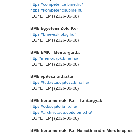
https://competence.bme.hu/
https://kompetencia.bme.hu/
[EGYETEM]
(2026-06-08)
BME Egyetemi Zöld Kör
https://bme-ezk.blog.hu/
[EGYETEM]
(2026-06-08)
BME ÉMK - Mentorgárda
http://mentor.vpk.bme.hu/
[EGYETEM]
(2026-06-08)
BME építész tudástár
https://tudastar.epitesz.bme.hu/
[EGYETEM]
(2026-06-08)
BME Építőmérnöki Kar - Tantárgyak
https://edu.epito.bme.hu/
https://archive.edu.epito.bme.hu/
[EGYETEM]
(2026-06-08)
BME Építőmérnöki Kar Németh Endre Mérőtelep és