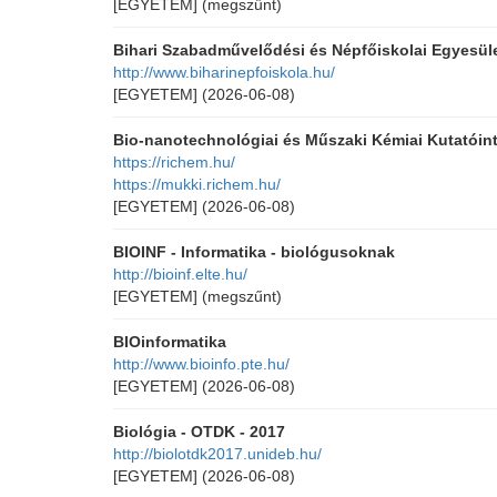
[EGYETEM]
(megszűnt)
Bihari Szabadművelődési és Népfőiskolai Egyesül
http://www.biharinepfoiskola.hu/
[EGYETEM]
(2026-06-08)
Bio-nanotechnológiai és Műszaki Kémiai Kutatóin
https://richem.hu/
https://mukki.richem.hu/
[EGYETEM]
(2026-06-08)
BIOINF - Informatika - biológusoknak
http://bioinf.elte.hu/
[EGYETEM]
(megszűnt)
BIOinformatika
http://www.bioinfo.pte.hu/
[EGYETEM]
(2026-06-08)
Biológia - OTDK - 2017
http://biolotdk2017.unideb.hu/
[EGYETEM]
(2026-06-08)