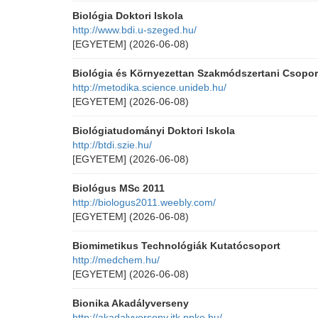
Biológia Doktori Iskola
http://www.bdi.u-szeged.hu/
[EGYETEM]
(2026-06-08)
Biológia és Környezettan Szakmódszertani Csopor
http://metodika.science.unideb.hu/
[EGYETEM]
(2026-06-08)
Biológiatudományi Doktori Iskola
http://btdi.szie.hu/
[EGYETEM]
(2026-06-08)
Biológus MSc 2011
http://biologus2011.weebly.com/
[EGYETEM]
(2026-06-08)
Biomimetikus Technológiák Kutatócsoport
http://medchem.hu/
[EGYETEM]
(2026-06-08)
Bionika Akadályverseny
http://akadalyverseny.itk.ppke.hu/