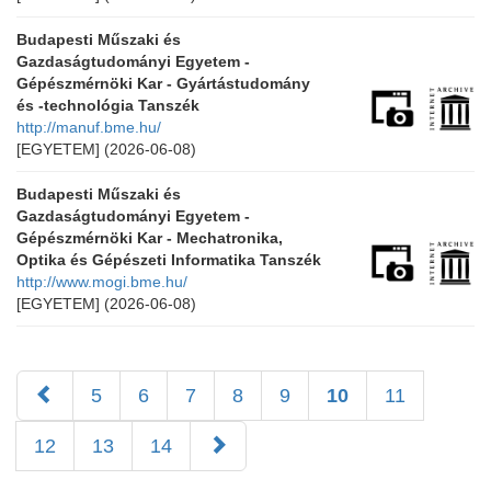
Budapesti Műszaki és
Gazdaságtudományi Egyetem -
Gépészmérnöki Kar - Gyártástudomány
és -technológia Tanszék
http://manuf.bme.hu/
[EGYETEM]
(2026-06-08)
Budapesti Műszaki és
Gazdaságtudományi Egyetem -
Gépészmérnöki Kar - Mechatronika,
Optika és Gépészeti Informatika Tanszék
http://www.mogi.bme.hu/
[EGYETEM]
(2026-06-08)
5
6
7
8
9
10
11
12
13
14