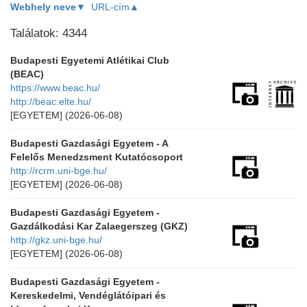
Webhely neve▼
URL-cím▲
Találatok: 4344
Budapesti Egyetemi Atlétikai Club
(BEAC)
https://www.beac.hu/
http://beac.elte.hu/
[EGYETEM]
(2026-06-08)
Budapesti Gazdasági Egyetem - A
Felelős Menedzsment Kutatócsoport
http://rcrm.uni-bge.hu/
[EGYETEM]
(2026-06-08)
Budapesti Gazdasági Egyetem -
Gazdálkodási Kar Zalaegerszeg (GKZ)
http://gkz.uni-bge.hu/
[EGYETEM]
(2026-06-08)
Budapesti Gazdasági Egyetem -
Kereskedelmi, Vendéglátóipari és