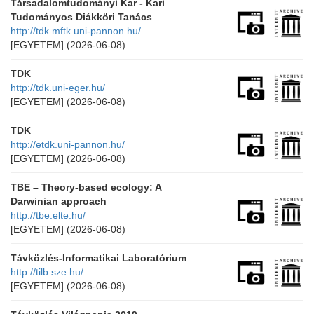
Társadalomtudományi Kar - Kari
Tudományos Diákköri Tanács
http://tdk.mftk.uni-pannon.hu/
[EGYETEM]
(2026-06-08)
TDK
http://tdk.uni-eger.hu/
[EGYETEM]
(2026-06-08)
TDK
http://etdk.uni-pannon.hu/
[EGYETEM]
(2026-06-08)
TBE – Theory-based ecology: A
Darwinian approach
http://tbe.elte.hu/
[EGYETEM]
(2026-06-08)
Távközlés-Informatikai Laboratórium
http://tilb.sze.hu/
[EGYETEM]
(2026-06-08)