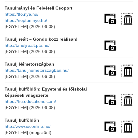
Tanulmányi és Felvételi Csoport
https://tfo.nye.hu/
https://neptun.nye.hu/
[EGYETEM]
(2026-06-08)
Tanulj reált – Gondolkozz reálisan!
http://tanuljrealt.pte.hu/
[EGYETEM]
(2026-06-08)
Tanulj Németországban
https://tanuljnemetorszagban.hu/
[EGYETEM]
(2026-06-08)
Tanulj külföldön: Egyetemi és főiskolai
képzések világszerte.
https://hu.educations.com/
[EGYETEM]
(2026-06-08)
Tanulj külföldön
http://www.ieconline.hu/
[EGYETEM]
(megszűnt)