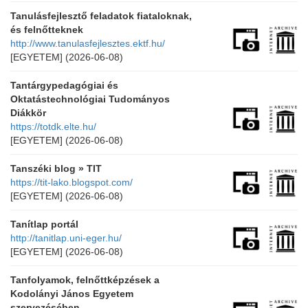
Tanulásfejlesztő feladatok fiataloknak,
és felnőtteknek
http://www.tanulasfejlesztes.ektf.hu/
[EGYETEM]
(2026-06-08)
Tantárgypedagógiai és
Oktatástechnológiai Tudományos
Diákkör
https://totdk.elte.hu/
[EGYETEM]
(2026-06-08)
Tanszéki blog » TIT
https://tit-lako.blogspot.com/
[EGYETEM]
(2026-06-08)
Tanítlap portál
http://tanitlap.uni-eger.hu/
[EGYETEM]
(2026-06-08)
Tanfolyamok, felnőttképzések a
Kodolányi János Egyetem
szervezésében