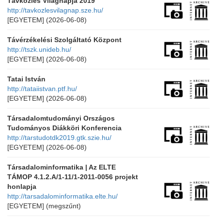
Távközlés Világnapja 2019
http://tavkozlesvilagnap.sze.hu/
[EGYETEM]
(2026-06-08)
Távérzékelési Szolgáltató Központ
http://tszk.unideb.hu/
[EGYETEM]
(2026-06-08)
Tatai István
http://tataiistvan.ptf.hu/
[EGYETEM]
(2026-06-08)
Társadalomtudományi Országos
Tudományos Diákköri Konferencia
http://tarstudotdk2019.gtk.szie.hu/
[EGYETEM]
(2026-06-08)
Társadalominformatika | Az ELTE
TÁMOP 4.1.2.A/1-11/1-2011-0056 projekt
honlapja
http://tarsadalominformatika.elte.hu/
[EGYETEM]
(megszűnt)