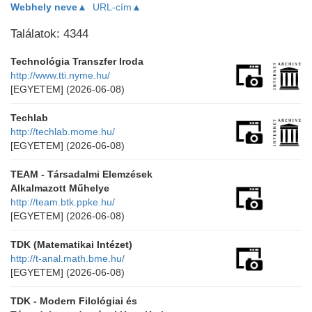
Webhely neve▲
URL-cím▲
Találatok: 4344
Technológia Transzfer Iroda
http://www.tti.nyme.hu/
[EGYETEM]
(2026-06-08)
Techlab
http://techlab.mome.hu/
[EGYETEM]
(2026-06-08)
TEAM - Társadalmi Elemzések
Alkalmazott Műhelye
http://team.btk.ppke.hu/
[EGYETEM]
(2026-06-08)
TDK (Matematikai Intézet)
http://t-anal.math.bme.hu/
[EGYETEM]
(2026-06-08)
TDK - Modern Filológiai és