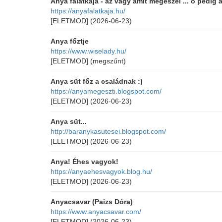
Anya falatkája - az vagy amit megeszel ... ő pedig 
https://anyafalatkaja.hu/
[ELETMOD]
(2026-06-23)
Anya főztje
https://www.wiselady.hu/
[ELETMOD]
(megszűnt)
Anya süt főz a családnak :)
https://anyamegeszti.blogspot.com/
[ELETMOD]
(2026-06-23)
Anya süt...
http://baranykasutesei.blogspot.com/
[ELETMOD]
(2026-06-23)
Anya! Éhes vagyok!
https://anyaehesvagyok.blog.hu/
[ELETMOD]
(2026-06-23)
Anyacsavar (Paizs Dóra)
https://www.anyacsavar.com/
[ELETMOD]
(2026-06-23)