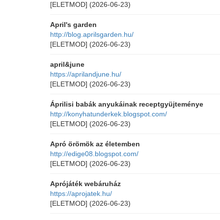
[ELETMOD]
(2026-06-23)
April's garden
http://blog.aprilsgarden.hu/
[ELETMOD]
(2026-06-23)
april&june
https://aprilandjune.hu/
[ELETMOD]
(2026-06-23)
Áprilisi babák anyukáinak receptgyüjteménye
http://konyhatunderkek.blogspot.com/
[ELETMOD]
(2026-06-23)
Apró örömök az életemben
http://edige08.blogspot.com/
[ELETMOD]
(2026-06-23)
Aprójáték webáruház
https://aprojatek.hu/
[ELETMOD]
(2026-06-23)