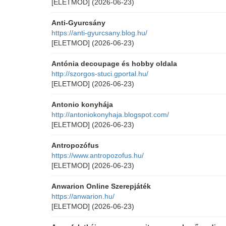
[ELETMOD]
(2026-06-23)
Anti-Gyurcsány
https://anti-gyurcsany.blog.hu/
[ELETMOD]
(2026-06-23)
Antónia decoupage és hobby oldala
http://szorgos-stuci.gportal.hu/
[ELETMOD]
(2026-06-23)
Antonio konyhája
http://antoniokonyhaja.blogspot.com/
[ELETMOD]
(2026-06-23)
Antropozófus
https://www.antropozofus.hu/
[ELETMOD]
(2026-06-23)
Anwarion Online Szerepjáték
https://anwarion.hu/
[ELETMOD]
(2026-06-23)