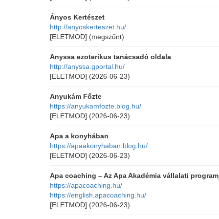
Ányos Kertészet
http://anyoskerteszet.hu/
[ELETMOD]
(megszűnt)
Anyssa ezoterikus tanácsadó oldala
http://anyssa.gportal.hu/
[ELETMOD]
(2026-06-23)
Anyukám Főzte
https://anyukamfozte.blog.hu/
[ELETMOD]
(2026-06-23)
Apa a konyhában
https://apaakonyhaban.blog.hu/
[ELETMOD]
(2026-06-23)
Apa coaching – Az Apa Akadémia vállalati programj
https://apacoaching.hu/
https://english.apacoaching.hu/
[ELETMOD]
(2026-06-23)