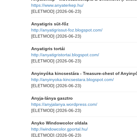
https://www.anyaterkep.hu/
[ELETMOD]
(2026-06-23)
Anyatigris süt-főz
http://anyatigrissut-foz.blogspot.com/
[ELETMOD]
(2026-06-23)
Anyatigris tortái
http://anyatigristortai.blogspot.com/
[ELETMOD]
(2026-06-23)
Anyinyóka kincsestára - Treasure-chest of Anyiny
http://anyinyoka-kincsestara.blogspot.com/
[ELETMOD]
(2026-06-23)
Anyja-lánya gasztro
https://anyjalanya.wordpress.com/
[ELETMOD]
(2026-06-23)
Anyko Windowcolor oldala
http://windowcolor.gportal.hu/
[ELETMOD]
(2026-06-23)