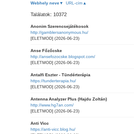
Webhely neve▼
URL-cím▲
Találatok: 10372
Anonim Szerencsejátékosok
http://gamblersanonymous.hu/
[ELETMOD]
(2026-06-23)
Anse Főzőcske
http://ansefozocske.blogspot.com/
[ELETMOD]
(2026-06-23)
Antalfi Eszter - Tündérterápia
https://tunderterapia.hu/
[ELETMOD]
(2026-06-23)
Antenna Analyzer Plus (Hajdu Zoltán)
http://www.hg7an.com/
[ELETMOD]
(2026-06-23)
Anti Vicc
https://anti-vicc.blog.hu/