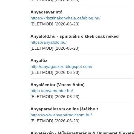
Anyacsavarintó
https://krisztinakonyhaja.cafeblog.hu/
[ELETMOD]
(2026-06-23)
Anyaföld.hu - spirituális cikkek csak neked
https://anyafold.hu/
[ELETMOD]
(2026-06-23)
Anyafőz
http://anyagasztro.blogspot.com/
[ELETMOD]
(2026-06-23)
AnyaMentor (Veress Anita)
https://anyamentor.hu/
[ELETMOD]
(2026-06-23)
Anyaparadicsom online játékbolt
https://www.anyaparadicsom.hu/
[ELETMOD]
(2026-06-23)
Anyatérkép - Művészetterápia & Önismeret (Feket