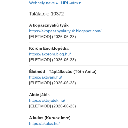
Webhely neve▲
URL-cím▼
Találatok: 10372
A kopasznyakú tyúk
https://akopasznyakutyuk.blogspot.com/
[ELETMOD]
(2026-06-23)
Köröm Enciklopédia
https://akorom.blog.hu/
[ELETMOD]
(2026-06-23)
Életmód - Táplálkozás (Tóth Anita)
https://aktivani.hu/
[ELETMOD]
(2026-06-23)
Aktív játék
https://aktivjatek.hu/
[ELETMOD]
(2026-06-23)
A kulcs (Kurucz Imre)
https://akulcs.hu/