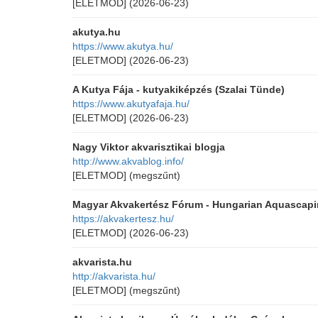
[ELETMOD]
(2026-06-23)
akutya.hu
https://www.akutya.hu/
[ELETMOD]
(2026-06-23)
A Kutya Fája - kutyakiképzés (Szalai Tünde)
https://www.akutyafaja.hu/
[ELETMOD]
(2026-06-23)
Nagy Viktor akvarisztikai blogja
http://www.akvablog.info/
[ELETMOD]
(megszűnt)
Magyar Akvakertész Fórum - Hungarian Aquascap
https://akvakertesz.hu/
[ELETMOD]
(2026-06-23)
akvarista.hu
http://akvarista.hu/
[ELETMOD]
(megszűnt)