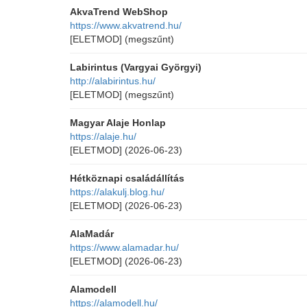
AkvaTrend WebShop
https://www.akvatrend.hu/
[ELETMOD]
(megszűnt)
Labirintus (Vargyai Györgyi)
http://alabirintus.hu/
[ELETMOD]
(megszűnt)
Magyar Alaje Honlap
https://alaje.hu/
[ELETMOD]
(2026-06-23)
Hétköznapi családállítás
https://alakulj.blog.hu/
[ELETMOD]
(2026-06-23)
AlaMadár
https://www.alamadar.hu/
[ELETMOD]
(2026-06-23)
Alamodell
https://alamodell.hu/