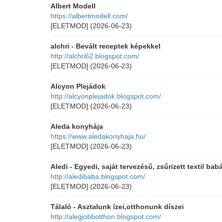
Albert Modell
https://albertmodell.com/
[ELETMOD]
(2026-06-23)
alchri - Bevált receptek képekkel
http://alchri62.blogspot.com/
[ELETMOD]
(2026-06-23)
Alcyon Plejádok
http://alcyonplejadok.blogspot.com/
[ELETMOD]
(2026-06-23)
Aleda konyhája
https://www.aledakonyhaja.hu/
[ELETMOD]
(2026-06-23)
Aledi - Egyedi, saját tervezésű, zsűrizett textil bab
http://aledibaba.blogspot.com/
[ELETMOD]
(2026-06-23)
Tálaló - Asztalunk ízei,otthonunk díszei
http://alegjobbotthon.blogspot.com/