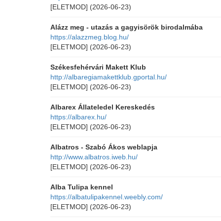
[ELETMOD]
(2026-06-23)
Alázz meg - utazás a gagyisörök birodalmába
https://alazzmeg.blog.hu/
[ELETMOD]
(2026-06-23)
Székesfehérvári Makett Klub
http://albaregiamakettklub.gportal.hu/
[ELETMOD]
(2026-06-23)
Albarex Állateledel Kereskedés
https://albarex.hu/
[ELETMOD]
(2026-06-23)
Albatros - Szabó Ákos weblapja
http://www.albatros.iweb.hu/
[ELETMOD]
(2026-06-23)
Alba Tulipa kennel
https://albatulipakennel.weebly.com/
[ELETMOD]
(2026-06-23)