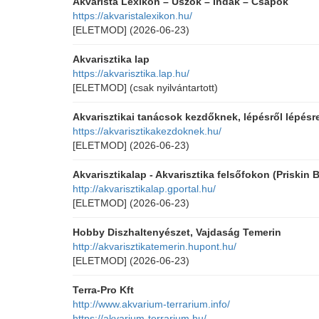
Akvarista Lexikon – Úszók – Indák – Csápok
https://akvaristalexikon.hu/
[ELETMOD]
(2026-06-23)
Akvarisztika lap
https://akvarisztika.lap.hu/
[ELETMOD]
(csak nyilvántartott)
Akvarisztikai tanácsok kezdőknek, lépésről lépésre
https://akvarisztikakezdoknek.hu/
[ELETMOD]
(2026-06-23)
Akvarisztikalap - Akvarisztika felsőfokon (Priskin 
http://akvarisztikalap.gportal.hu/
[ELETMOD]
(2026-06-23)
Hobby Diszhaltenyészet, Vajdaság Temerin
http://akvarisztikatemerin.hupont.hu/
[ELETMOD]
(2026-06-23)
Terra-Pro Kft
http://www.akvarium-terrarium.info/
https://akvarium-terrarium.hu/