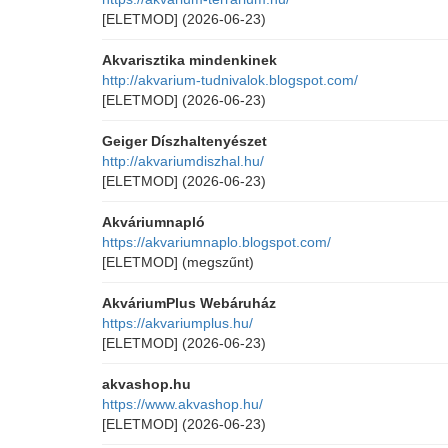
[ELETMOD]
(2026-06-23)
Akvarisztika mindenkinek
http://akvarium-tudnivalok.blogspot.com/
[ELETMOD]
(2026-06-23)
Geiger Díszhaltenyészet
http://akvariumdiszhal.hu/
[ELETMOD]
(2026-06-23)
Akváriumnapló
https://akvariumnaplo.blogspot.com/
[ELETMOD]
(megszűnt)
AkváriumPlus Webáruház
https://akvariumplus.hu/
[ELETMOD]
(2026-06-23)
akvashop.hu
https://www.akvashop.hu/
[ELETMOD]
(2026-06-23)