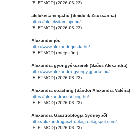
[ELETMOD]
(2026-06-23)
alelekvitaminja.hu (Smidelik Zsuzsanna)
https://alelekvitaminja.hu/
[ELETMOD]
(2026-06-23)
Alexander jós
http://www.alexanderjosda.hu/
[ELETMOD]
(megszűnt)
Alexandra gyöngyékszerek (Szűcs Alexandra)
http://www.alexandra-gyongy.gportal.hu/
[ELETMOD]
(2026-06-23)
Alexandra coaching (Sándor Alexandra Valéria)
https://alexandracoaching.hu/
[ELETMOD]
(2026-06-23)
Alexandra Gasztroblogja Sydneyből
http://alexandragasztroblogja.blogspot.com/
[ELETMOD]
(2026-06-23)