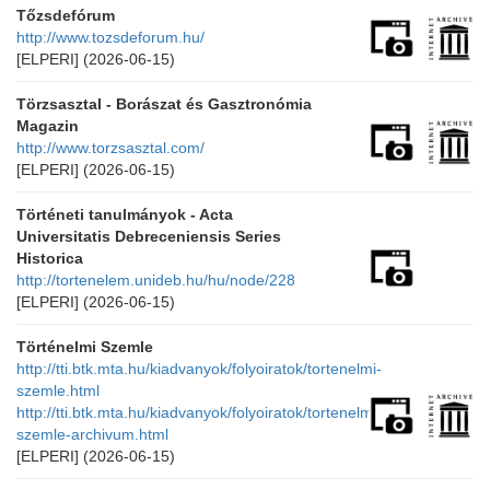
Tőzsdefórum
http://www.tozsdeforum.hu/
[ELPERI]
(2026-06-15)
Törzsasztal - Borászat és Gasztronómia
Magazin
http://www.torzsasztal.com/
[ELPERI]
(2026-06-15)
Történeti tanulmányok - Acta
Universitatis Debreceniensis Series
Historica
http://tortenelem.unideb.hu/hu/node/228
[ELPERI]
(2026-06-15)
Történelmi Szemle
http://tti.btk.mta.hu/kiadvanyok/folyoiratok/tortenelmi-
szemle.html
http://tti.btk.mta.hu/kiadvanyok/folyoiratok/tortenelmi-
szemle-archivum.html
[ELPERI]
(2026-06-15)