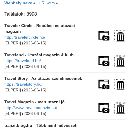
Webhely neve▲
URL-cím▲
Találatok: 8998
Traveler Circle - Repülési és utazási
magazin
http://travelercircle.hu/
[ELPERI]
(2026-06-15)
Traveland - Utazási magazin & klub
https://traveland.hu/
[ELPERI]
(2026-06-15)
Travel Story - Az utazás szerelmeseinek
https://travelstory.hu/
[ELPERI]
(2026-06-15)
Travel Magazin - mert utazni jó
http://www.travelmagazin.hu/
[ELPERI]
(2026-06-15)
tranzitblog.hu - Több mint művészeti