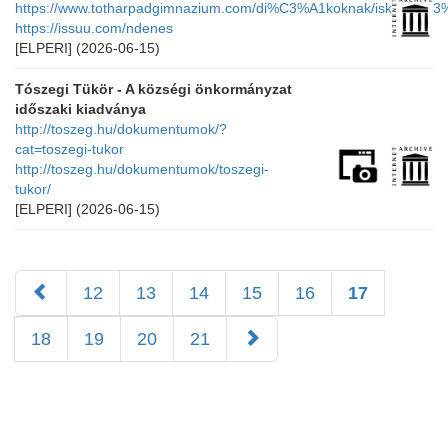
https://www.totharpadgimnazium.com/di%C3%A1koknak/iskola%
https://issuu.com/ndenes
[ELPERI]
(2026-06-15)
Tószegi Tükör - A községi önkormányzat
időszaki kiadványa
http://toszeg.hu/dokumentumok/?
cat=toszegi-tukor
http://toszeg.hu/dokumentumok/toszegi-
tukor/
[ELPERI]
(2026-06-15)
12
13
14
15
16
17
18
19
20
21