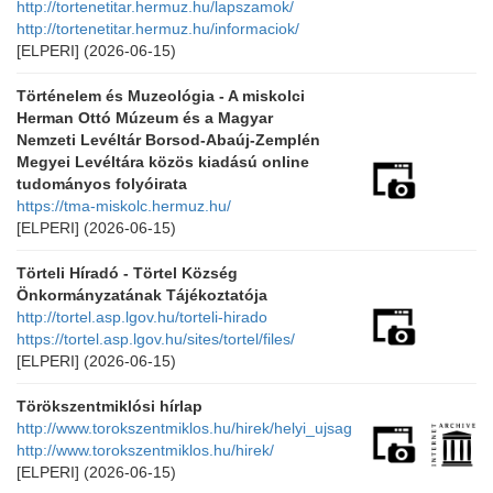
http://tortenetitar.hermuz.hu/lapszamok/
http://tortenetitar.hermuz.hu/informaciok/
[ELPERI]
(2026-06-15)
Történelem és Muzeológia - A miskolci
Herman Ottó Múzeum és a Magyar
Nemzeti Levéltár Borsod-Abaúj-Zemplén
Megyei Levéltára közös kiadású online
tudományos folyóirata
https://tma-miskolc.hermuz.hu/
[ELPERI]
(2026-06-15)
Törteli Híradó - Törtel Község
Önkormányzatának Tájékoztatója
http://tortel.asp.lgov.hu/torteli-hirado
https://tortel.asp.lgov.hu/sites/tortel/files/
[ELPERI]
(2026-06-15)
Törökszentmiklósi hírlap
http://www.torokszentmiklos.hu/hirek/helyi_ujsag
http://www.torokszentmiklos.hu/hirek/
[ELPERI]
(2026-06-15)