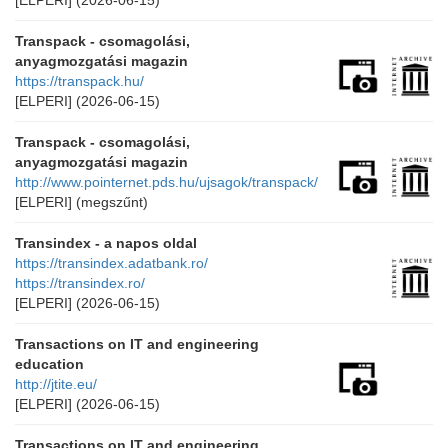
[ELPERI]
(2026-06-15)
Transpack - csomagolási,
anyagmozgatási magazin
https://transpack.hu/
[ELPERI]
(2026-06-15)
Transpack - csomagolási,
anyagmozgatási magazin
http://www.pointernet.pds.hu/ujsagok/transpack/
[ELPERI]
(megszűnt)
Transindex - a napos oldal
https://transindex.adatbank.ro/
https://transindex.ro/
[ELPERI]
(2026-06-15)
Transactions on IT and engineering
education
http://jtite.eu/
[ELPERI]
(2026-06-15)
Transactions on IT and engineering