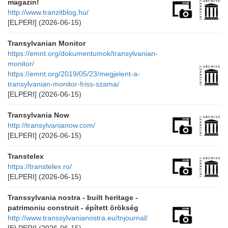
magazin!
http://www.tranzitblog.hu/
[ELPERI]
(2026-06-15)
Transylvanian Monitor
https://emnt.org/dokumentumok/transylvanian-
monitor/
https://emnt.org/2019/05/23/megjelent-a-
transylvanian-monitor-friss-szama/
[ELPERI]
(2026-06-15)
Transylvania Now
http://transylvanianow.com/
[ELPERI]
(2026-06-15)
Transtelex
https://transtelex.ro/
[ELPERI]
(2026-06-15)
Transsylvania nostra - built heritage -
patrimoniu construit - épített örökség
http://www.transsylvanianostra.eu/tnjournal/