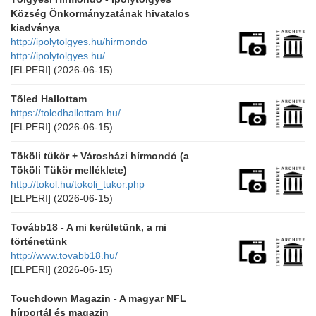
Község Önkormányzatának hivatalos
kiadványa
http://ipolytolgyes.hu/hirmondo
http://ipolytolgyes.hu/
[ELPERI]
(2026-06-15)
Tőled Hallottam
https://toledhallottam.hu/
[ELPERI]
(2026-06-15)
Tököli tükör + Városházi hírmondó (a
Tököli Tükör melléklete)
http://tokol.hu/tokoli_tukor.php
[ELPERI]
(2026-06-15)
Tovább18 - A mi kerületünk, a mi
történetünk
http://www.tovabb18.hu/
[ELPERI]
(2026-06-15)
Touchdown Magazin - A magyar NFL
hírportál és magazin