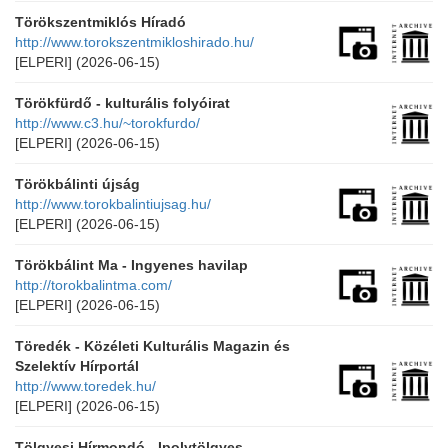
Törökszentmiklós Híradó
http://www.torokszentmikloshirado.hu/
[ELPERI]
(2026-06-15)
Törökfürdő - kulturális folyóirat
http://www.c3.hu/~torokfurdo/
[ELPERI]
(2026-06-15)
Törökbálinti újság
http://www.torokbalintiujsag.hu/
[ELPERI]
(2026-06-15)
Törökbálint Ma - Ingyenes havilap
http://torokbalintma.com/
[ELPERI]
(2026-06-15)
Töredék - Közéleti Kulturális Magazin és
Szelektív Hírportál
http://www.toredek.hu/
[ELPERI]
(2026-06-15)
Tölgyesi Hírmondó - Ipolytölgyes