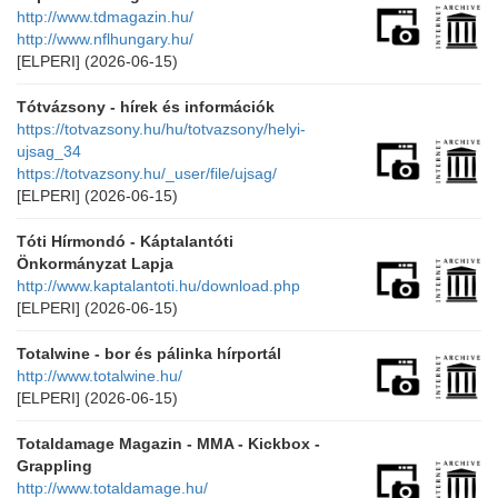
http://www.tdmagazin.hu/
http://www.nflhungary.hu/
[ELPERI]
(2026-06-15)
Tótvázsony - hírek és információk
https://totvazsony.hu/hu/totvazsony/helyi-
ujsag_34
https://totvazsony.hu/_user/file/ujsag/
[ELPERI]
(2026-06-15)
Tóti Hírmondó - Káptalantóti
Önkormányzat Lapja
http://www.kaptalantoti.hu/download.php
[ELPERI]
(2026-06-15)
Totalwine - bor és pálinka hírportál
http://www.totalwine.hu/
[ELPERI]
(2026-06-15)
Totaldamage Magazin - MMA - Kickbox -
Grappling
http://www.totaldamage.hu/