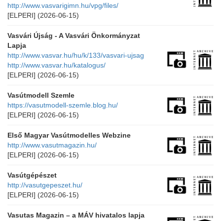
http://www.vasvarigimn.hu/vpg/files/
[ELPERI]
(2026-06-15)
Vasvári Újság - A Vasvári Önkormányzat
Lapja
http://www.vasvar.hu/hu/k/133/vasvari-ujsag
http://www.vasvar.hu/katalogus/
[ELPERI]
(2026-06-15)
Vasútmodell Szemle
https://vasutmodell-szemle.blog.hu/
[ELPERI]
(2026-06-15)
Első Magyar Vasútmodelles Webzine
http://www.vasutmagazin.hu/
[ELPERI]
(2026-06-15)
Vasútgépészet
http://vasutgepeszet.hu/
[ELPERI]
(2026-06-15)
Vasutas Magazin – a MÁV hivatalos lapja