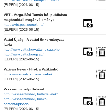
[ELPERI]
(2026-06-15)
VBT - Varga-Bíró Tamás író, publicista
magánoldali magánvéleményei
https://vbt.pestisracok.hu/
[ELPERI]
(2026-06-15)
Vattai Újság - A vattai önkormányzat
lapja
http://www.vatta.hu/vattai_ujsag.php
http://www.vatta.hu/ujsag/
[ELPERI]
(2026-06-15)
Vatican News - Hírek a Vatikánból
https://www.vaticannews.va/hu/
[ELPERI]
(2026-06-15)
Vasszentmihályi Hírlevél
http://vasszentmihaly.hu/hirlevelek/
http://vasszentmihaly.hu/wp-
content/uploads/
[ELPERI]
(2026-06-15)