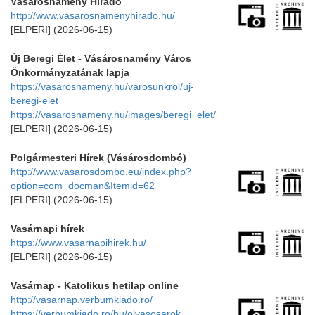
Vásárosnamény Híradó
http://www.vasarosnamenyhirado.hu/
[ELPERI]
(2026-06-15)
Új Beregi Élet - Vásárosnamény Város
Önkormányzatának lapja
https://vasarosnameny.hu/varosunkrol/uj-
beregi-elet
https://vasarosnameny.hu/images/beregi_elet/
[ELPERI]
(2026-06-15)
Polgármesteri Hírek (Vásárosdombó)
http://www.vasarosdombo.eu/index.php?
option=com_docman&Itemid=62
[ELPERI]
(2026-06-15)
Vasárnapi hírek
https://www.vasarnapihirek.hu/
[ELPERI]
(2026-06-15)
Vasárnap - Katolikus hetilap online
http://vasarnap.verbumkiado.ro/
https://verbumkiado.ro/hu/olvasosarok