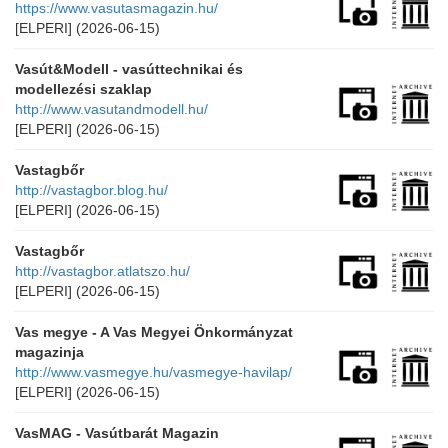
https://www.vasutasmagazin.hu/
[ELPERI]
(2026-06-15)
Vasút&Modell - vasúttechnikai és
modellezési szaklap
http://www.vasutandmodell.hu/
[ELPERI]
(2026-06-15)
Vastagbőr
http://vastagbor.blog.hu/
[ELPERI]
(2026-06-15)
Vastagbőr
http://vastagbor.atlatszo.hu/
[ELPERI]
(2026-06-15)
Vas megye - A Vas Megyei Önkormányzat
magazinja
http://www.vasmegye.hu/vasmegye-havilap/
[ELPERI]
(2026-06-15)
VasMAG - Vasútbarát Magazin