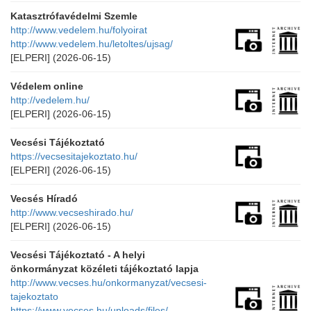
Katasztrófavédelmi Szemle
http://www.vedelem.hu/folyoirat
http://www.vedelem.hu/letoltes/ujsag/
[ELPERI]
(2026-06-15)
Védelem online
http://vedelem.hu/
[ELPERI]
(2026-06-15)
Vecsési Tájékoztató
https://vecsesitajekoztato.hu/
[ELPERI]
(2026-06-15)
Vecsés Híradó
http://www.vecseshirado.hu/
[ELPERI]
(2026-06-15)
Vecsési Tájékoztató - A helyi
önkormányzat közéleti tájékoztató lapja
http://www.vecses.hu/onkormanyzat/vecsesi-
tajekoztato
https://www.vecses.hu/uploads/files/