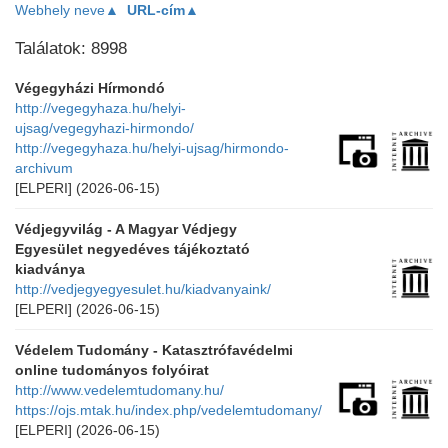
Webhely neve▲
URL-cím▲
Találatok: 8998
Végegyházi Hírmondó
http://vegegyhaza.hu/helyi-
ujsag/vegegyhazi-hirmondo/
http://vegegyhaza.hu/helyi-ujsag/hirmondo-
archivum
[ELPERI]
(2026-06-15)
Védjegyvilág - A Magyar Védjegy
Egyesület negyedéves tájékoztató
kiadványa
http://vedjegyegyesulet.hu/kiadvanyaink/
[ELPERI]
(2026-06-15)
Védelem Tudomány - Katasztrófavédelmi
online tudományos folyóirat
http://www.vedelemtudomany.hu/
https://ojs.mtak.hu/index.php/vedelemtudomany/
[ELPERI]
(2026-06-15)