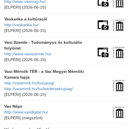
http://www.vasmag.hu/
[ELPERI]
(2026-06-15)
Vaskarika a kultúracél
http://vaskarika.hu/
[ELPERI]
(2026-06-15)
Vasi Szemle - Tudományos és kulturális
folyóirat
http://www.vasiszemle.hu/
[ELPERI]
(2026-06-15)
Vasi Mérnök TÉR - a Vas Megyei Mérnöki
Kamara lapja
http://vasimmk.hu/hu/ujsag/
http://vasimmk.hu/hu/letoltesek/ujsag/
[ELPERI]
(2026-06-15)
Vas Népe
http://www.vasdigital.hu/
[ELPERI]
(megszűnt)