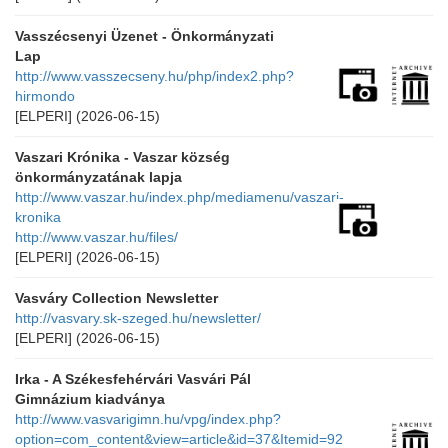
Vasszécsenyi Üzenet - Önkormányzati
Lap
http://www.vasszecseny.hu/php/index2.php?
hirmondo
[ELPERI]
(2026-06-15)
Vaszari Krónika - Vaszar község
önkormányzatának lapja
http://www.vaszar.hu/index.php/mediamenu/vaszari-
kronika
http://www.vaszar.hu/files/
[ELPERI]
(2026-06-15)
Vasváry Collection Newsletter
http://vasvary.sk-szeged.hu/newsletter/
[ELPERI]
(2026-06-15)
Irka - A Székesfehérvári Vasvári Pál
Gimnázium kiadványa
http://www.vasvarigimn.hu/vpg/index.php?
option=com_content&view=article&id=37&Itemid=92