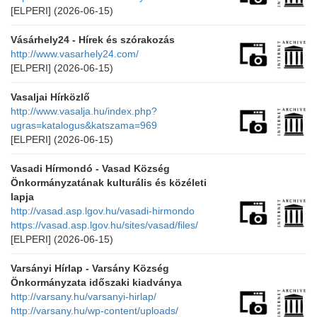
[ELPERI]
(2026-06-15)
Vásárhely24 - Hírek és szórakozás
http://www.vasarhely24.com/
[ELPERI]
(2026-06-15)
Vasaljai Hírközlő
http://www.vasalja.hu/index.php?
ugras=katalogus&katszama=969
[ELPERI]
(2026-06-15)
Vasadi Hírmondó - Vasad Község
Önkormányzatának kulturális és közéleti
lapja
http://vasad.asp.lgov.hu/vasadi-hirmondo
https://vasad.asp.lgov.hu/sites/vasad/files/
[ELPERI]
(2026-06-15)
Varsányi Hírlap - Varsány Község
Önkormányzata időszaki kiadványa
http://varsany.hu/varsanyi-hirlap/
http://varsany.hu/wp-content/uploads/