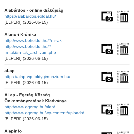
Alabárdos - online diákújság
https://alabardos.eoldal.hu/
[ELPERI]
(2026-06-15)
Alanori Krónika
http://www.beholder.hu/?m=ak
http://www.beholder.hu/?
m=ak&in=ak_archivum.php
[ELPERI]
(2026-06-15)
aLap
https://alap-wp.toldygimnazium.hu/
[ELPERI]
(2026-06-15)
ALap - Egerág Község
Önkormányzatának Kiadványa
http://www.egerag.hu/alap/
http://www.egerag.hu/wp-content/uploads/
[ELPERI]
(2026-06-15)
Alapinfo