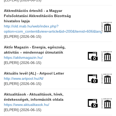
[ELPERI]
(2026-06-15)
Akkreditációs értesítő - a Magyar
Felsőoktatási Akkreditációs Bizottság
hivatalos lapja
http://old.mab.hu/web/index.php?
option=com_content&view=article&id=200&Itemid=606&lang=hu
[ELPERI]
(2026-06-15)
Aktív Magazin - Energia, egészség,
aktivitás – mindennapi útmutatók
https://aktivmagazin.hu/
[ELPERI]
(2026-06-15)
Aktuális levél (AL) - Artpool Letter
http://www.artpool.hu/Al/
[ELPERI]
(2026-06-15)
Aktualitások - Aktualitások, hírek,
érdekességek, információk oldala
https://www.aktualitasok.hu/
[ELPERI]
(2026-06-15)