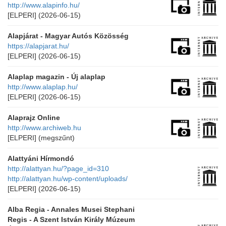
http://www.alapinfo.hu/
[ELPERI]
(2026-06-15)
Alapjárat - Magyar Autós Közösség
https://alapjarat.hu/
[ELPERI]
(2026-06-15)
Alaplap magazin - Új alaplap
http://www.alaplap.hu/
[ELPERI]
(2026-06-15)
Alaprajz Online
http://www.archiweb.hu
[ELPERI]
(megszűnt)
Alattyáni Hírmondó
http://alattyan.hu/?page_id=310
http://alattyan.hu/wp-content/uploads/
[ELPERI]
(2026-06-15)
Alba Regia - Annales Musei Stephani
Regis - A Szent István Király Múzeum