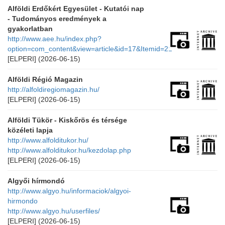
Alföldi Erdőkért Egyesület - Kutatói nap
- Tudományos eredmények a
gyakorlatban
http://www.aee.hu/index.php?
option=com_content&view=article&id=17&Itemid=21
[ELPERI]
(2026-06-15)
Alföldi Régió Magazin
http://alfoldiregiomagazin.hu/
[ELPERI]
(2026-06-15)
Alföldi Tükör - Kiskőrös és térsége
közéleti lapja
http://www.alfolditukor.hu/
http://www.alfolditukor.hu/kezdolap.php
[ELPERI]
(2026-06-15)
Algyői hírmondó
http://www.algyo.hu/informaciok/algyoi-
hirmondo
http://www.algyo.hu/userfiles/
[ELPERI]
(2026-06-15)