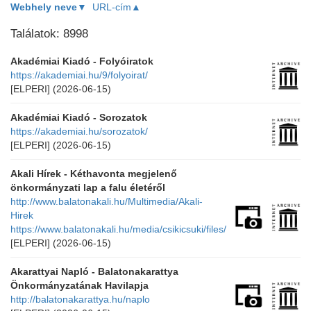
Webhely neve▼
URL-cím▲
Találatok: 8998
Akadémiai Kiadó - Folyóiratok
https://akademiai.hu/9/folyoirat/
[ELPERI]
(2026-06-15)
Akadémiai Kiadó - Sorozatok
https://akademiai.hu/sorozatok/
[ELPERI]
(2026-06-15)
Akali Hírek - Kéthavonta megjelenő
önkormányzati lap a falu életéről
http://www.balatonakali.hu/Multimedia/Akali-
Hirek
https://www.balatonakali.hu/media/csikicsuki/files/
[ELPERI]
(2026-06-15)
Akarattyai Napló - Balatonakarattya
Önkormányzatának Havilapja
http://balatonakarattya.hu/naplo