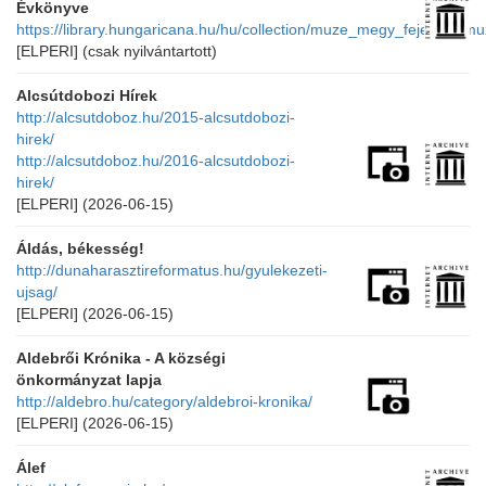
Évkönyve
https://library.hungaricana.hu/hu/collection/muze_megy_feje_szik
[ELPERI]
(csak nyilvántartott)
Alcsútdobozi Hírek
http://alcsutdoboz.hu/2015-alcsutdobozi-
hirek/
http://alcsutdoboz.hu/2016-alcsutdobozi-
hirek/
[ELPERI]
(2026-06-15)
Áldás, békesség!
http://dunaharasztireformatus.hu/gyulekezeti-
ujsag/
[ELPERI]
(2026-06-15)
Aldebrői Krónika - A községi
önkormányzat lapja
http://aldebro.hu/category/aldebroi-kronika/
[ELPERI]
(2026-06-15)
Álef