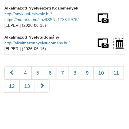
Alkalmazott Nyelvészeti Közlemények
http://anyk.uni-miskolc.hu/
https://matarka.hu/koz/ISSN_1788-9979/
[ELPERI]
(2026-06-15)
Alkalmazott Nyelvtudomány
http://alkalmazottnyelvtudomany.hu/
[ELPERI]
(2026-06-15)
4
5
6
7
8
9
10
11
12
13