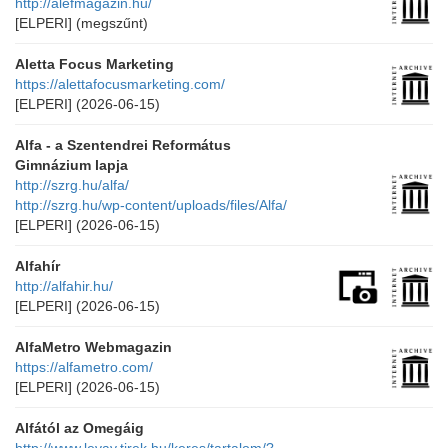
http://alefmagazin.hu/
[ELPERI]
(megszűnt)
Aletta Focus Marketing
https://alettafocusmarketing.com/
[ELPERI]
(2026-06-15)
Alfa - a Szentendrei Református
Gimnázium lapja
http://szrg.hu/alfa/
http://szrg.hu/wp-content/uploads/files/Alfa/
[ELPERI]
(2026-06-15)
Alfahír
http://alfahir.hu/
[ELPERI]
(2026-06-15)
AlfaMetro Webmagazin
https://alfametro.com/
[ELPERI]
(2026-06-15)
Alfától az Omegáig