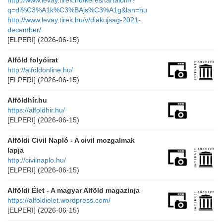
http://www.levay.tirek.hu/keres/tartalom/?
q=di%C3%A1k%C3%BAjs%C3%A1g&lan=hu
http://www.levay.tirek.hu/v/diakujsag-2021-
december/
[ELPERI]
(2026-06-15)
Alföld folyóirat
http://alfoldonline.hu/
[ELPERI]
(2026-06-15)
Alföldhír.hu
https://alfoldhir.hu/
[ELPERI]
(2026-06-15)
Alföldi Civil Napló - A civil mozgalmak
lapja
http://civilnaplo.hu/
[ELPERI]
(2026-06-15)
Alföldi Élet - A magyar Alföld magazinja
https://alfoldielet.wordpress.com/
[ELPERI]
(2026-06-15)