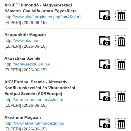
AKuFF Hírmondó - Magyarországi
Németek Családfakutató Egyesülete
http://www.akuff.org/index.php?p=4&sp=1
[ELPERI]
(2026-06-15)
Akupunktőr Magazin
http://www.hko.hu/
[ELPERI]
(2026-06-15)
Akusztikai Szemle
http://acrev.reziduum.hu/
[ELPERI]
(2026-06-15)
AKV Európai Szemle - Alternatív
Konfliktuskezelési és Vitarendezési
Európai Szemle (ADREurope)
http://adreurope.uni-miskolc.hu/
[ELPERI]
(2026-06-15)
Akvárium Magazin
http://www.akvariummagazin.hu/
[ELPERI]
(2026-06-15)