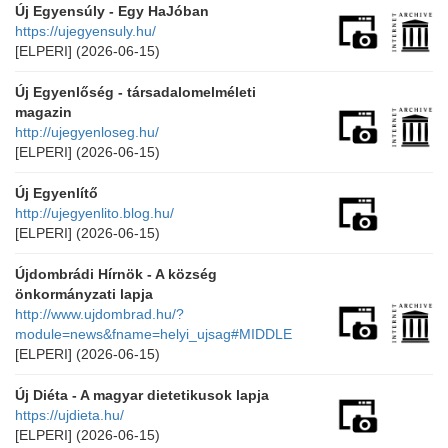
Új Egyensúly - Egy HaJóban
https://ujegyensuly.hu/
[ELPERI]
(2026-06-15)
Új Egyenlőség - társadalomelméleti
magazin
http://ujegyenloseg.hu/
[ELPERI]
(2026-06-15)
Új Egyenlítő
http://ujegyenlito.blog.hu/
[ELPERI]
(2026-06-15)
Újdombrádi Hírnök - A község
önkormányzati lapja
http://www.ujdombrad.hu/?
module=news&fname=helyi_ujsag#MIDDLE
[ELPERI]
(2026-06-15)
Új Diéta - A magyar dietetikusok lapja
https://ujdieta.hu/
[ELPERI]
(2026-06-15)