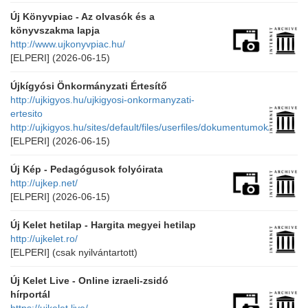
Új Könyvpiac - Az olvasók és a
könyvszakma lapja
http://www.ujkonyvpiac.hu/
[ELPERI]
(2026-06-15)
Újkígyósi Önkormányzati Értesítő
http://ujkigyos.hu/ujkigyosi-onkormanyzati-
ertesito
http://ujkigyos.hu/sites/default/files/userfiles/dokumentumok/
[ELPERI]
(2026-06-15)
Új Kép - Pedagógusok folyóirata
http://ujkep.net/
[ELPERI]
(2026-06-15)
Új Kelet hetilap - Hargita megyei hetilap
http://ujkelet.ro/
[ELPERI]
(csak nyilvántartott)
Új Kelet Live - Online izraeli-zsidó
hírportál