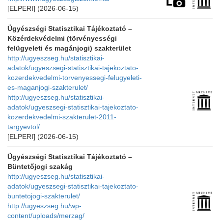
[ELPERI]
(2026-06-15)
Ügyészségi Statisztikai Tájékoztató –
Közérdekvédelmi (törvényességi
felügyeleti és magánjogi) szakterület
http://ugyeszseg.hu/statisztikai-
adatok/ugyeszsegi-statisztikai-tajekoztato-
kozerdekvedelmi-torvenyessegi-felugyeleti-
es-maganjogi-szakterulet/
http://ugyeszseg.hu/statisztikai-
adatok/ugyeszsegi-statisztikai-tajekoztato-
kozerdekvedelmi-szakterulet-2011-
targyevtol/
[ELPERI]
(2026-06-15)
Ügyészségi Statisztikai Tájékoztató –
Büntetőjogi szakág
http://ugyeszseg.hu/statisztikai-
adatok/ugyeszsegi-statisztikai-tajekoztato-
buntetojogi-szakterulet/
http://ugyeszseg.hu/wp-
content/uploads/merzag/