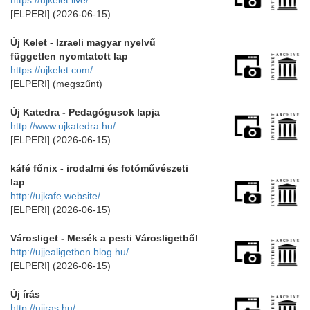
https://ujkelet.live/
[ELPERI]
(2026-06-15)
Új Kelet - Izraeli magyar nyelvű
független nyomtatott lap
https://ujkelet.com/
[ELPERI]
(megszűnt)
Új Katedra - Pedagógusok lapja
http://www.ujkatedra.hu/
[ELPERI]
(2026-06-15)
káfé főnix - irodalmi és fotóművészeti
lap
http://ujkafe.website/
[ELPERI]
(2026-06-15)
Városliget - Mesék a pesti Városligetből
http://ujjealigetben.blog.hu/
[ELPERI]
(2026-06-15)
Új írás
http://ujiras.hu/