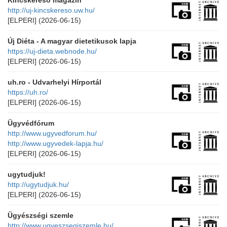
Kincskereső magazin
http://uj-kincskereso.uw.hu/
[ELPERI]
(2026-06-15)
Új Diéta - A magyar dietetikusok lapja
https://uj-dieta.webnode.hu/
[ELPERI]
(2026-06-15)
uh.ro - Udvarhelyi Hírportál
https://uh.ro/
[ELPERI]
(2026-06-15)
Ügyvédfórum
http://www.ugyvedforum.hu/
http://www.ugyvedek-lapja.hu/
[ELPERI]
(2026-06-15)
ugytudjuk!
http://ugytudjuk.hu/
[ELPERI]
(2026-06-15)
Ügyészségi szemle
http://www.ugyeszsegiszemle.hu/