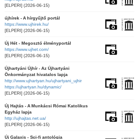
[ELPERI]
(2026-06-15)
újhírek - A hírgyűjtő portál
https://www.ujhirek.hu/
[ELPERI]
(2026-06-15)
Új Hét - Megosztó élményportál
https://www.ujhet.com/
[ELPERI]
(2026-06-15)
Újhartyáni Újhír - Az Újhartyáni
Önkormányzat hivatalos lapja
http://www.ujhartyan.hu/ujhartyani_ujhir
https://ujhartyan.hu/dynamic/
[ELPERI]
(2026-06-15)
Új Hajtás - A Munkácsi Római Katolikus
Egyház lapja
http://ujhajtas.net.ua/
[ELPERI]
(2026-06-15)
Új Galaxis - Sci-fi antológia