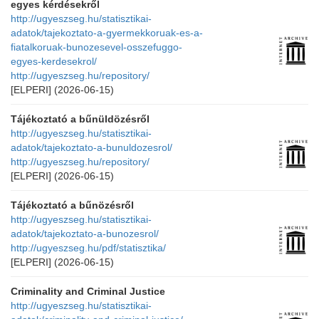
egyes kérdésekről
http://ugyeszseg.hu/statisztikai-
adatok/tajekoztato-a-gyermekkoruak-es-a-
fiatalkoruak-bunozesevel-osszefuggo-
egyes-kerdesekrol/
http://ugyeszseg.hu/repository/
[ELPERI]
(2026-06-15)
Tájékoztató a bűnüldözésről
http://ugyeszseg.hu/statisztikai-
adatok/tajekoztato-a-bunuldozesrol/
http://ugyeszseg.hu/repository/
[ELPERI]
(2026-06-15)
Tájékoztató a bűnözésről
http://ugyeszseg.hu/statisztikai-
adatok/tajekoztato-a-bunozesrol/
http://ugyeszseg.hu/pdf/statisztika/
[ELPERI]
(2026-06-15)
Criminality and Criminal Justice
http://ugyeszseg.hu/statisztikai-