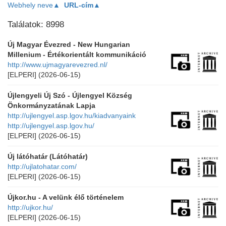
Webhely neve▲
URL-cím▲
Találatok: 8998
Új Magyar Évezred - New Hungarian
Millenium - Értékorientált kommunikáció
http://www.ujmagyarevezred.nl/
[ELPERI]
(2026-06-15)
Újlengyeli Új Szó - Újlengyel Község
Önkormányzatának Lapja
http://ujlengyel.asp.lgov.hu/kiadvanyaink
http://ujlengyel.asp.lgov.hu/
[ELPERI]
(2026-06-15)
Új látóhatár (Látóhatár)
http://ujlatohatar.com/
[ELPERI]
(2026-06-15)
Újkor.hu - A velünk élő történelem
http://ujkor.hu/
[ELPERI]
(2026-06-15)