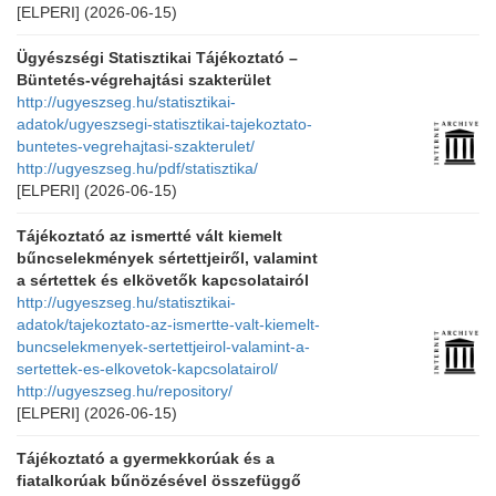
[ELPERI]
(2026-06-15)
Ügyészségi Statisztikai Tájékoztató –
Büntetés-végrehajtási szakterület
http://ugyeszseg.hu/statisztikai-
adatok/ugyeszsegi-statisztikai-tajekoztato-
buntetes-vegrehajtasi-szakterulet/
http://ugyeszseg.hu/pdf/statisztika/
[ELPERI]
(2026-06-15)
Tájékoztató az ismertté vált kiemelt
bűncselekmények sértettjeiről, valamint
a sértettek és elkövetők kapcsolatairól
http://ugyeszseg.hu/statisztikai-
adatok/tajekoztato-az-ismertte-valt-kiemelt-
buncselekmenyek-sertettjeirol-valamint-a-
sertettek-es-elkovetok-kapcsolatairol/
http://ugyeszseg.hu/repository/
[ELPERI]
(2026-06-15)
Tájékoztató a gyermekkorúak és a
fiatalkorúak bűnözésével összefüggő