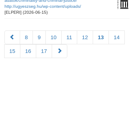
adatok/criminality-and-criminal-justice/
http://ugyeszseg.hu/wp-content/uploads/
[ELPERI]
(2026-06-15)
8
9
10
11
12
13
14
15
16
17