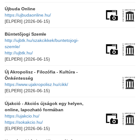
Újbuda Online
https://ujbudaonline.hu/
[ELPERI]
(2026-06-15)
Büntetőjogi Szemle
http://ujbtk.hu/szakcikkek/buntetojogi-
szemle/
http://ujbtk.hu/
[ELPERI]
(2026-06-15)
Új Akropolisz - Filozófia - Kultúra -
Önkéntesség
https://www.ujakropolisz.hu/cikk/
[ELPERI]
(2026-06-15)
Újakció - Akciós újságok egy helyen,
online, lapozható formában
https://ujakcio.hu/
https://sokakcio.hu/
[ELPERI]
(2026-06-15)