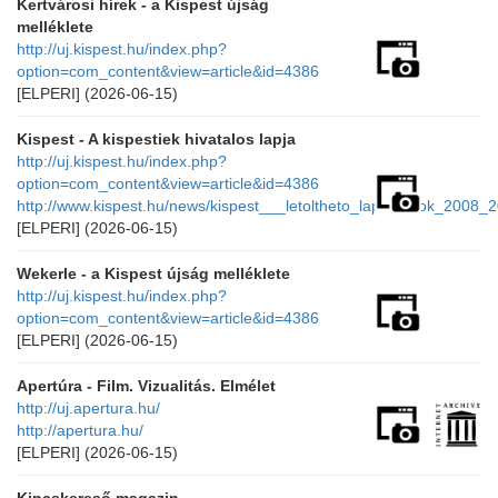
Kertvárosi hírek - a Kispest újság
melléklete
http://uj.kispest.hu/index.php?
option=com_content&view=article&id=4386
[ELPERI]
(2026-06-15)
Kispest - A kispestiek hivatalos lapja
http://uj.kispest.hu/index.php?
option=com_content&view=article&id=4386
http://www.kispest.hu/news/kispest___letoltheto_lapszamok_2008_
[ELPERI]
(2026-06-15)
Wekerle - a Kispest újság melléklete
http://uj.kispest.hu/index.php?
option=com_content&view=article&id=4386
[ELPERI]
(2026-06-15)
Apertúra - Film. Vizualitás. Elmélet
http://uj.apertura.hu/
http://apertura.hu/
[ELPERI]
(2026-06-15)