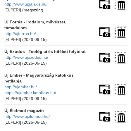
http://www.ujgalaxis.hu/
[ELPERI]
(megszűnt)
Új Forrás - Irodalom, művészet,
társadalom
http://ujforras.hu/
[ELPERI]
(2026-06-15)
Új Exodus - Teológiai és hitéleti folyóirat
http://www.ujexodus.hu/
[ELPERI]
(2026-06-15)
Új Ember - Magyarország katolikus
hetilapja
http://ujember.hu/
https://ujember.katolikus.hu/
[ELPERI]
(2026-06-15)
Új Életmód magazin
http://www.ujeletmod.hu/
[ELPERI]
(2026-06-15)