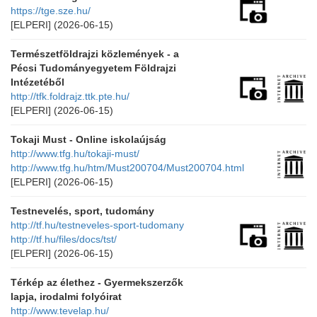
https://tge.sze.hu/
[ELPERI]
(2026-06-15)
Természetföldrajzi közlemények - a
Pécsi Tudományegyetem Földrajzi
Intézetéből
http://tfk.foldrajz.ttk.pte.hu/
[ELPERI]
(2026-06-15)
Tokaji Must - Online iskolaújság
http://www.tfg.hu/tokaji-must/
http://www.tfg.hu/htm/Must200704/Must200704.html
[ELPERI]
(2026-06-15)
Testnevelés, sport, tudomány
http://tf.hu/testneveles-sport-tudomany
http://tf.hu/files/docs/tst/
[ELPERI]
(2026-06-15)
Térkép az élethez - Gyermekszerzők
lapja, irodalmi folyóirat
http://www.tevelap.hu/