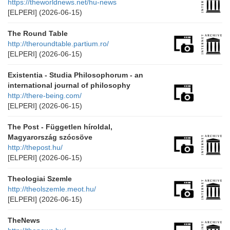
https://theworldnews.net/hu-news
[ELPERI]
(2026-06-15)
The Round Table
http://theroundtable.partium.ro/
[ELPERI]
(2026-06-15)
Existentia - Studia Philosophorum - an
international journal of philosophy
http://there-being.com/
[ELPERI]
(2026-06-15)
The Post - Független híroldal,
Magyarország szócsöve
http://thepost.hu/
[ELPERI]
(2026-06-15)
Theologiai Szemle
http://theolszemle.meot.hu/
[ELPERI]
(2026-06-15)
TheNews