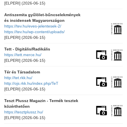
[ELPERI]
(2026-06-15)
Antiszemita gyűlölet-bűncselekmények
és incidensek Magyarországon
https://tev.hu/eves-jelentesek-2/
https://tev.hu/wp-content/uploads/
[ELPERI]
(2026-06-15)
Tett - Digitális/Radikális
https://tett.merce.hu/
[ELPERI]
(2026-06-15)
Tér és Társadalom
http://tet.rkk.hu/
http://ojs.rkk.hu/index.php/TeT
[ELPERI]
(2026-06-15)
Teszt Plussz Magazin - Termék tesztek
közérthetően
https://tesztplussz.hu/
[ELPERI]
(2026-06-15)