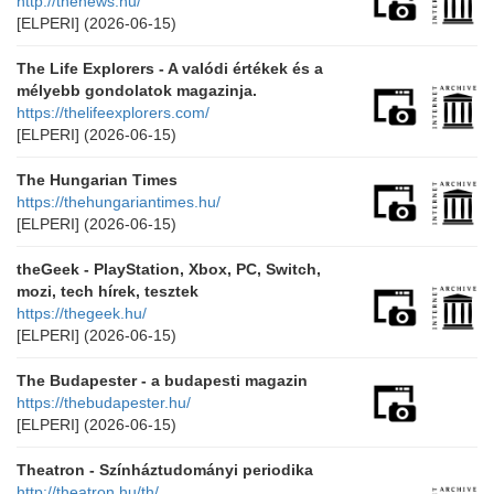
http://thenews.hu/
[ELPERI]
(2026-06-15)
The Life Explorers - A valódi értékek és a
mélyebb gondolatok magazinja.
https://thelifeexplorers.com/
[ELPERI]
(2026-06-15)
The Hungarian Times
https://thehungariantimes.hu/
[ELPERI]
(2026-06-15)
theGeek - PlayStation, Xbox, PC, Switch,
mozi, tech hírek, tesztek
https://thegeek.hu/
[ELPERI]
(2026-06-15)
The Budapester - a budapesti magazin
https://thebudapester.hu/
[ELPERI]
(2026-06-15)
Theatron - Színháztudományi periodika
http://theatron.hu/th/