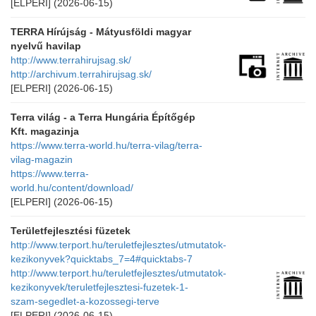
[ELPERI]
(2026-06-15)
TERRA Hírújság - Mátyusföldi magyar
nyelvű havilap
http://www.terrahirujsag.sk/
http://archivum.terrahirujsag.sk/
[ELPERI]
(2026-06-15)
Terra világ - a Terra Hungária Építőgép
Kft. magazinja
https://www.terra-world.hu/terra-vilag/terra-
vilag-magazin
https://www.terra-
world.hu/content/download/
[ELPERI]
(2026-06-15)
Területfejlesztési füzetek
http://www.terport.hu/teruletfejlesztes/utmutatok-
kezikonyvek?quicktabs_7=4#quicktabs-7
http://www.terport.hu/teruletfejlesztes/utmutatok-
kezikonyvek/teruletfejlesztesi-fuzetek-1-
szam-segedlet-a-kozossegi-terve
[ELPERI]
(2026-06-15)