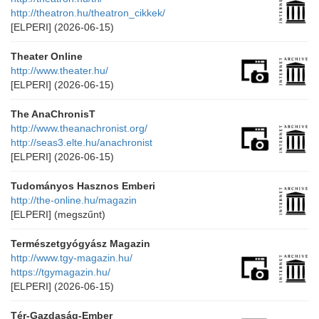
http://theatron.hu/theatron_cikkek/
[ELPERI]
(2026-06-15)
Theater Online
http://www.theater.hu/
[ELPERI]
(2026-06-15)
The AnaChronisT
http://www.theanachronist.org/
http://seas3.elte.hu/anachronist
[ELPERI]
(2026-06-15)
Tudományos Hasznos Emberi
http://the-online.hu/magazin
[ELPERI]
(megszűnt)
Természetgyógyász Magazin
http://www.tgy-magazin.hu/
https://tgymagazin.hu/
[ELPERI]
(2026-06-15)
Tér-Gazdaság-Ember