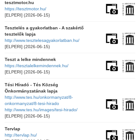
tesztmotor.hu
https://tesztmotor.hu/
[ELPERI]
(2026-06-15)
Tesztelés a gyakorlatban - A szakértő
tesztelők lapja
http://www.tesztelesagyakorlatban.hu/
[ELPERI]
(2026-06-15)
Teszt a lelke mindennek
https://tesztalelkemindennek.hu/
[ELPERI]
(2026-06-15)
Tési Híradó - Tés Község
Önkormányzatának lapja
http://www.tes.hu/onkormanyzat/8-
onkormanyzat/8-tesi-hirado
http://www.tes.hu/images/tesi-hirado/
[ELPERI]
(2026-06-15)
Tervlap
http://tervlap.hu/