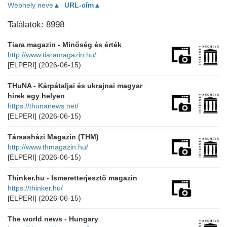
Webhely neve▲
URL-cím▲
Találatok: 8998
Tiara magazin - Minőség és érték
http://www.tiaramagazin.hu/
[ELPERI]
(2026-06-15)
THuNA - Kárpátaljai és ukrajnai magyar
hírek egy helyen
https://thunanews.net/
[ELPERI]
(2026-06-15)
Társasházi Magazin (THM)
http://www.thmagazin.hu/
[ELPERI]
(2026-06-15)
Thinker.hu - Ismeretterjesztő magazin
https://thinker.hu/
[ELPERI]
(2026-06-15)
The world news - Hungary