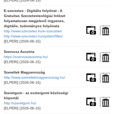
[ELPERI]
(2026-06-15)
E-szerzetes - Digitális folyóirat - A
Gratuitas Szerzetesteológiai Intézet
folyamatosan megjelenő ingyenes,
digitális, tudományos folyóirata
http://www.szerzetes.hu/e-szerzetes
http://www.szerzetes.hu/system/files/
[ELPERI]
(2026-06-15)
Szervusz Ausztria
https://szervuszausztria.hu/
[ELPERI]
(2026-06-15)
Szeretlek Magyarország
http://www.szeretlekmagyarorszag.hu/
[ELPERI]
(2026-06-15)
Szeretgom - az esztergomi közösségi
hírportál
http://szeretgom.hu/
[ELPERI]
(2026-06-15)