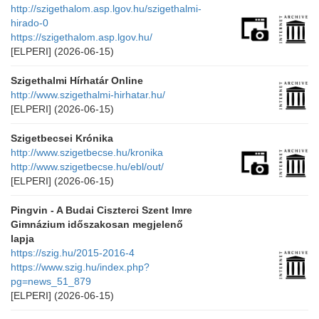
http://szigethalom.asp.lgov.hu/szigethalmi-
hirado-0
https://szigethalom.asp.lgov.hu/
[ELPERI]
(2026-06-15)
Szigethalmi Hírhatár Online
http://www.szigethalmi-hirhatar.hu/
[ELPERI]
(2026-06-15)
Szigetbecsei Krónika
http://www.szigetbecse.hu/kronika
http://www.szigetbecse.hu/ebl/out/
[ELPERI]
(2026-06-15)
Pingvin - A Budai Ciszterci Szent Imre
Gimnázium időszakosan megjelenő
lapja
https://szig.hu/2015-2016-4
https://www.szig.hu/index.php?
pg=news_51_879
[ELPERI]
(2026-06-15)