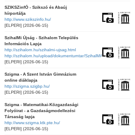
SZIKSZinfÓ - Szikszó és Abaúj
hírportálja
http://www.szikszinfo.hu/
[ELPERI]
(2026-06-15)
SzihalMi Újság - Szihalom Település
Információs Lapja
http://szihalom.hu/szihalmi-ujsag.html
http://szihalom.hu/upload/dokumentumtar/SzihalMiUjsag/
[ELPERI]
(2026-06-15)
Szigma - A Szent István Gimnázium
online diáklapja
http://szigma.szigbp.hu/
[ELPERI]
(2026-06-15)
Szigma - Matematikai-Közgazdasági
Folyóirat - a Gazdaságmodellezési
Társaság lapja
http://www.szigma.ktk.pte.hu/
[ELPERI]
(2026-06-15)