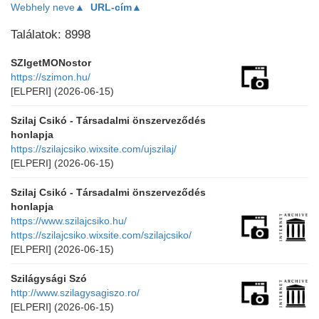
Webhely neve▲
URL-cím▲
Találatok: 8998
SZIgetMONostor
https://szimon.hu/
[ELPERI]
(2026-06-15)
Szilaj Csikó - Társadalmi önszerveződés
honlapja
https://szilajcsiko.wixsite.com/ujszilaj/
[ELPERI]
(2026-06-15)
Szilaj Csikó - Társadalmi önszerveződés
honlapja
https://www.szilajcsiko.hu/
https://szilajcsiko.wixsite.com/szilajcsiko/
[ELPERI]
(2026-06-15)
Szilágysági Szó
http://www.szilagysagiszo.ro/
[ELPERI]
(2026-06-15)