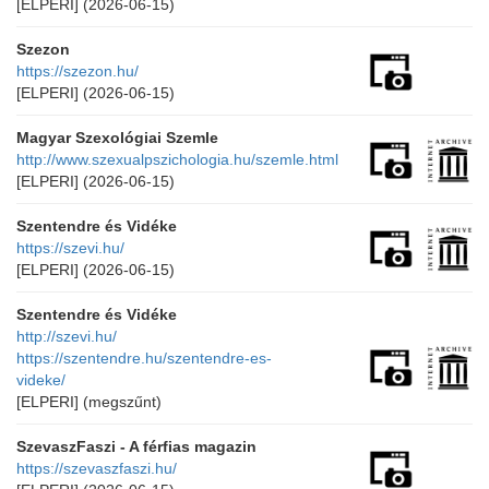
[ELPERI]
(2026-06-15)
Szezon
https://szezon.hu/
[ELPERI]
(2026-06-15)
Magyar Szexológiai Szemle
http://www.szexualpszichologia.hu/szemle.html
[ELPERI]
(2026-06-15)
Szentendre és Vidéke
https://szevi.hu/
[ELPERI]
(2026-06-15)
Szentendre és Vidéke
http://szevi.hu/
https://szentendre.hu/szentendre-es-
videke/
[ELPERI]
(megszűnt)
SzevaszFaszi - A férfias magazin
https://szevaszfaszi.hu/