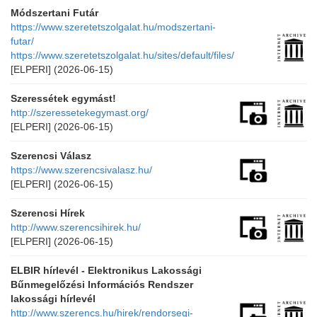
Módszertani Futár
https://www.szeretetszolgalat.hu/modszertani-
futar/
https://www.szeretetszolgalat.hu/sites/default/files/
[ELPERI]
(2026-06-15)
Szeressétek egymást!
http://szeressetekegymast.org/
[ELPERI]
(2026-06-15)
Szerencsi Válasz
https://www.szerencsivalasz.hu/
[ELPERI]
(2026-06-15)
Szerencsi Hírek
http://www.szerencsihirek.hu/
[ELPERI]
(2026-06-15)
ELBIR hírlevél - Elektronikus Lakossági
Bűnmegelőzési Információs Rendszer
lakossági hírlevél
http://www.szerencs.hu/hirek/rendorsegi-