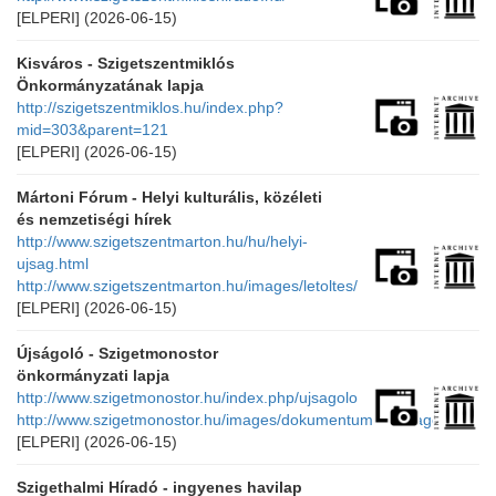
[ELPERI]
(2026-06-15)
Kisváros - Szigetszentmiklós
Önkormányzatának lapja
http://szigetszentmiklos.hu/index.php?
mid=303&parent=121
[ELPERI]
(2026-06-15)
Mártoni Fórum - Helyi kulturális, közéleti
és nemzetiségi hírek
http://www.szigetszentmarton.hu/hu/helyi-
ujsag.html
http://www.szigetszentmarton.hu/images/letoltes/
[ELPERI]
(2026-06-15)
Újságoló - Szigetmonostor
önkormányzati lapja
http://www.szigetmonostor.hu/index.php/ujsagolo
http://www.szigetmonostor.hu/images/dokumentumok/ujsagolo/
[ELPERI]
(2026-06-15)
Szigethalmi Híradó - ingyenes havilap