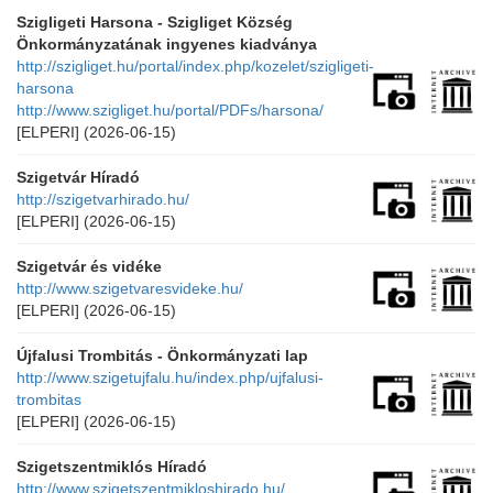
Szigligeti Harsona - Szigliget Község
Önkormányzatának ingyenes kiadványa
http://szigliget.hu/portal/index.php/kozelet/szigligeti-
harsona
http://www.szigliget.hu/portal/PDFs/harsona/
[ELPERI]
(2026-06-15)
Szigetvár Híradó
http://szigetvarhirado.hu/
[ELPERI]
(2026-06-15)
Szigetvár és vidéke
http://www.szigetvaresvideke.hu/
[ELPERI]
(2026-06-15)
Újfalusi Trombitás - Önkormányzati lap
http://www.szigetujfalu.hu/index.php/ujfalusi-
trombitas
[ELPERI]
(2026-06-15)
Szigetszentmiklós Híradó
http://www.szigetszentmikloshirado.hu/