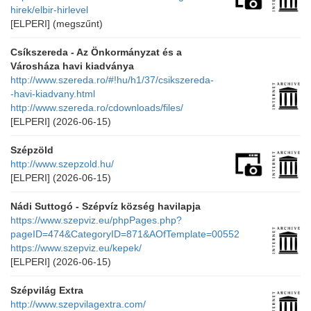
hirek/elbir-hirlevel
[ELPERI]
(megszűnt)
Csíkszereda - Az Önkormányzat és a
Városháza havi kiadványa
http://www.szereda.ro/#!hu/h1/37/csikszereda-
-havi-kiadvany.html
http://www.szereda.ro/cdownloads/files/
[ELPERI]
(2026-06-15)
Szépzöld
http://www.szepzold.hu/
[ELPERI]
(2026-06-15)
Nádi Suttogó - Szépvíz község havilapja
https://www.szepviz.eu/phpPages.php?
pageID=474&CategoryID=871&AOfTemplate=00552
https://www.szepviz.eu/kepek/
[ELPERI]
(2026-06-15)
Szépvilág Extra
http://www.szepvilagextra.com/