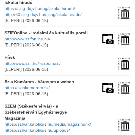
Iskolai híradó
https://szig-dujv.hu/tag/iskolai-hirado/
http://60.szig-dujv.hu/ujsag/iskolaihirado/
[ELPERI]
(2026-06-15)
SZIFOnline - Irodalmi és kulturális portál
http://www.szifonline.hu/
[ELPERI]
(2026-06-15)
Hírek
http://www.szif.hu/~szpomazi/
[ELPERI]
(2026-06-15)
Szia Komárom - Városom a weben
https://sziakomarom.sk/
[ELPERI]
(2026-06-15)
SZEM (Székesfehérvár) - a
Székesfehérvári Egyházmegye
Magazinja
https://szfvar.katolikus.hu/media/magazinunk/
https://szfvar.katolikus.hu/uploads/