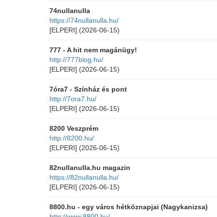
74nullanulla
https://74nullanulla.hu/
[ELPERI]
(2026-06-15)
777 - A hit nem magánügy!
http://777blog.hu/
[ELPERI]
(2026-06-15)
7óra7 - Színház és pont
http://7ora7.hu/
[ELPERI]
(2026-06-15)
8200 Veszprém
http://8200.hu/
[ELPERI]
(2026-06-15)
82nullanulla.hu magazin
https://82nullanulla.hu/
[ELPERI]
(2026-06-15)
8800.hu - egy város hétköznapjai (Nagykanizsa)
http://www.8800.hu/