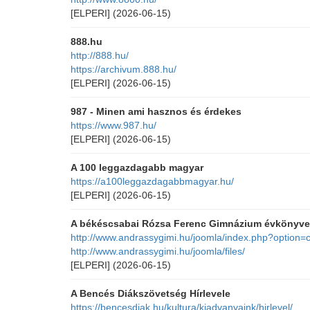
[ELPERI]
(2026-06-15)
888.hu
http://888.hu/
https://archivum.888.hu/
[ELPERI]
(2026-06-15)
987 - Minen ami hasznos és érdekes
https://www.987.hu/
[ELPERI]
(2026-06-15)
A 100 leggazdagabb magyar
https://a100leggazdagabbmagyar.hu/
[ELPERI]
(2026-06-15)
A békéscsabai Rózsa Ferenc Gimnázium évkönyve
http://www.andrassygimi.hu/joomla/index.php?option
http://www.andrassygimi.hu/joomla/files/
[ELPERI]
(2026-06-15)
A Bencés Diákszövetség Hírlevele
https://bencesdiak.hu/kultura/kiadvanyaink/hirlevel/