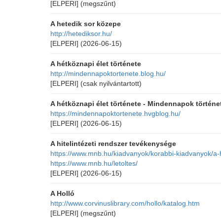
[ELPERI]
(megszűnt)
A hetedik sor közepe
http://hetediksor.hu/
[ELPERI]
(2026-06-15)
A hétköznapi élet története
http://mindennapoktortenete.blog.hu/
[ELPERI]
(csak nyilvántartott)
A hétköznapi élet története - Mindennapok történe
https://mindennapoktortenete.hvgblog.hu/
[ELPERI]
(2026-06-15)
A hitelintézeti rendszer tevékenysége
https://www.mnb.hu/kiadvanyok/korabbi-kiadvanyok/a-h
https://www.mnb.hu/letoltes/
[ELPERI]
(2026-06-15)
A Holló
http://www.corvinuslibrary.com/hollo/katalog.htm
[ELPERI]
(megszűnt)