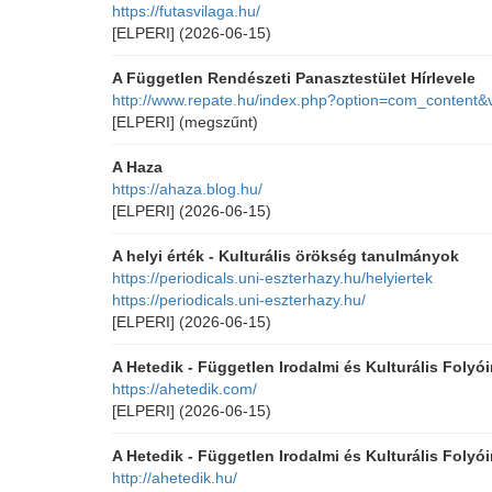
https://futasvilaga.hu/
[ELPERI]
(2026-06-15)
A Független Rendészeti Panasztestület Hírlevele
http://www.repate.hu/index.php?option=com_content&
[ELPERI]
(megszűnt)
A Haza
https://ahaza.blog.hu/
[ELPERI]
(2026-06-15)
A helyi érték - Kulturális örökség tanulmányok
https://periodicals.uni-eszterhazy.hu/helyiertek
https://periodicals.uni-eszterhazy.hu/
[ELPERI]
(2026-06-15)
A Hetedik - Független Irodalmi és Kulturális Folyó
https://ahetedik.com/
[ELPERI]
(2026-06-15)
A Hetedik - Független Irodalmi és Kulturális Folyó
http://ahetedik.hu/