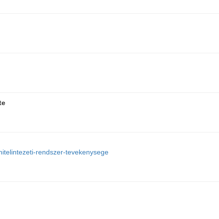
te
itelintezeti-rendszer-tevekenysege