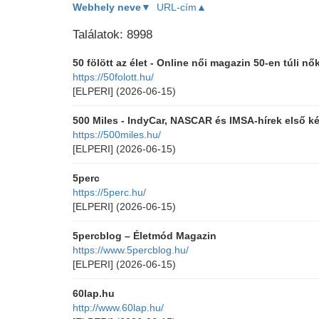
Webhely neve▼
URL-cím▲
Találatok: 8998
50 fölött az élet - Online női magazin 50-en túli n
https://50folott.hu/
[ELPERI]
(2026-06-15)
500 Miles - IndyCar, NASCAR és IMSA-hírek első 
https://500miles.hu/
[ELPERI]
(2026-06-15)
5perc
https://5perc.hu/
[ELPERI]
(2026-06-15)
5percblog – Életmód Magazin
https://www.5percblog.hu/
[ELPERI]
(2026-06-15)
60lap.hu
http://www.60lap.hu/