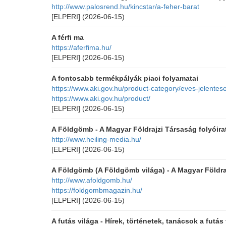
http://www.palosrend.hu/kincstar/a-feher-barat
[ELPERI]
(2026-06-15)
A férfi ma
https://aferfima.hu/
[ELPERI]
(2026-06-15)
A fontosabb termékpályák piaci folyamatai
https://www.aki.gov.hu/product-category/eves-jelentes
https://www.aki.gov.hu/product/
[ELPERI]
(2026-06-15)
A Földgömb - A Magyar Földrajzi Társaság folyóira
http://www.heiling-media.hu/
[ELPERI]
(2026-06-15)
A Földgömb (A Földgömb világa) - A Magyar Földraj
http://www.afoldgomb.hu/
https://foldgombmagazin.hu/
[ELPERI]
(2026-06-15)
A futás világa - Hírek, történetek, tanácsok a futás