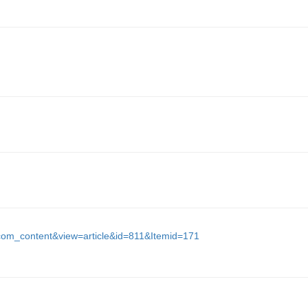
=com_content&view=article&id=811&Itemid=171