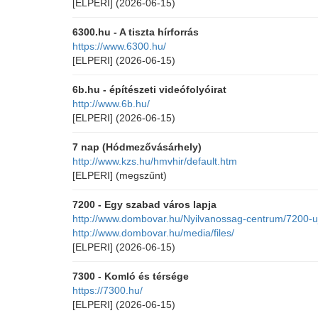
[ELPERI]
(2026-06-15)
6300.hu - A tiszta hírforrás
https://www.6300.hu/
[ELPERI]
(2026-06-15)
6b.hu - építészeti videófolyóirat
http://www.6b.hu/
[ELPERI]
(2026-06-15)
7 nap (Hódmezővásárhely)
http://www.kzs.hu/hmvhir/default.htm
[ELPERI]
(megszűnt)
7200 - Egy szabad város lapja
http://www.dombovar.hu/Nyilvanossag-centrum/7200-u
http://www.dombovar.hu/media/files/
[ELPERI]
(2026-06-15)
7300 - Komló és térsége
https://7300.hu/
[ELPERI]
(2026-06-15)