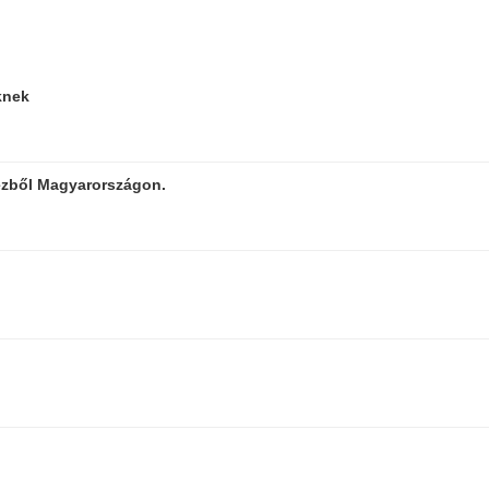
őknek
kézből Magyarországon.