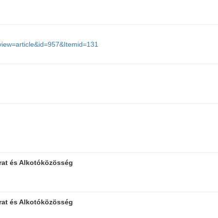
view=article&id=957&Itemid=131
irat és Alkotóközösség
irat és Alkotóközösség