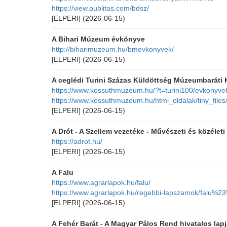
https://view.publitas.com/bdsz/
[ELPERI]
(2026-06-15)
A Bihari Múzeum évkönyve
http://biharimuzeum.hu/bmevkonyvek/
[ELPERI]
(2026-06-15)
A ceglédi Turini Százas Küldöttség Múzeumbaráti
https://www.kossuthmuzeum.hu/?t=turini100/evkonyve
https://www.kossuthmuzeum.hu/html_oldalak/tiny_files/
[ELPERI]
(2026-06-15)
A Drót - A Szellem vezetéke - Művészeti és közéleti
https://adrot.hu/
[ELPERI]
(2026-06-15)
A Falu
https://www.agrarlapok.hu/falu/
https://www.agrarlapok.hu/regebbi-lapszamok/falu%2
[ELPERI]
(2026-06-15)
A Fehér Barát - A Magyar Pálos Rend hivatalos lap