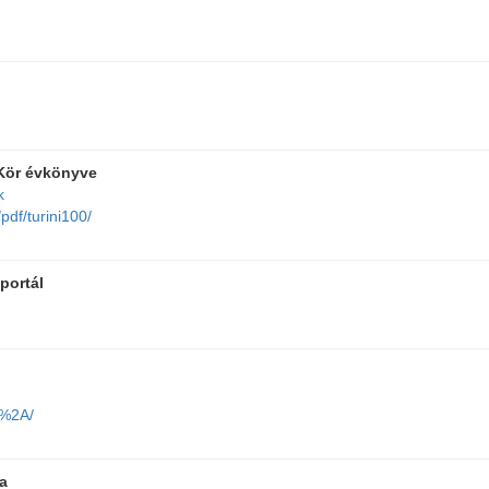
 Kör évkönyve
k
pdf/turini100/
 portál
3%2A/
ja