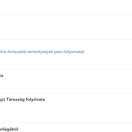
ek/a-fontosabb-termekpalyak-piaci-folyamatai/
ta
zi Társaság folyóirata
 világából