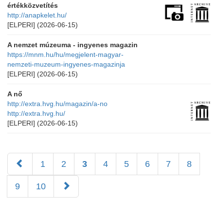
értékközvetítés
http://anapkelet.hu/
[ELPERI]
(2026-06-15)
A nemzet múzeuma - ingyenes magazin
https://mnm.hu/hu/megjelent-magyar-
nemzeti-muzeum-ingyenes-magazinja
[ELPERI]
(2026-06-15)
A nő
http://extra.hvg.hu/magazin/a-no
http://extra.hvg.hu/
[ELPERI]
(2026-06-15)
1
2
3
4
5
6
7
8
9
10