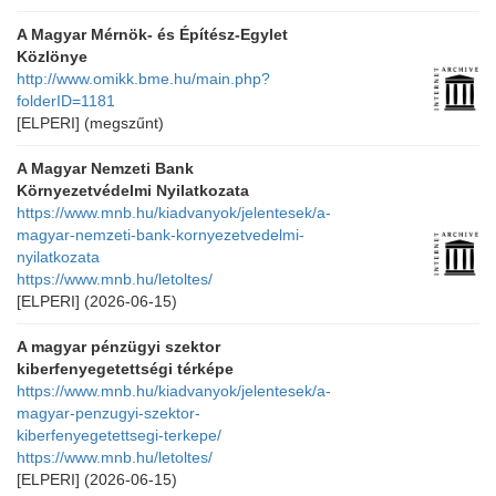
A Magyar Mérnök- és Építész-Egylet
Közlönye
http://www.omikk.bme.hu/main.php?
folderID=1181
[ELPERI]
(megszűnt)
A Magyar Nemzeti Bank
Környezetvédelmi Nyilatkozata
https://www.mnb.hu/kiadvanyok/jelentesek/a-
magyar-nemzeti-bank-kornyezetvedelmi-
nyilatkozata
https://www.mnb.hu/letoltes/
[ELPERI]
(2026-06-15)
A magyar pénzügyi szektor
kiberfenyegetettségi térképe
https://www.mnb.hu/kiadvanyok/jelentesek/a-
magyar-penzugyi-szektor-
kiberfenyegetettsegi-terkepe/
https://www.mnb.hu/letoltes/
[ELPERI]
(2026-06-15)