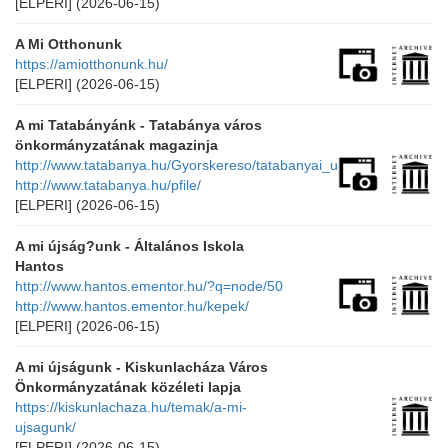
[ELPERI]
(2026-06-15)
A Mi Otthonunk
https://amiotthonunk.hu/
[ELPERI]
(2026-06-15)
A mi Tatabányánk - Tatabánya város
önkormányzatának magazinja
http://www.tatabanya.hu/Gyorskereso/tatabanyai_ujsag
http://www.tatabanya.hu/pfile/
[ELPERI]
(2026-06-15)
A mi újság?unk - Általános Iskola
Hantos
http://www.hantos.ementor.hu/?q=node/50
http://www.hantos.ementor.hu/kepek/
[ELPERI]
(2026-06-15)
A mi újságunk - Kiskunlacháza Város
Önkormányzatának közéleti lapja
https://kiskunlachaza.hu/temak/a-mi-
ujsagunk/
[ELPERI]
(2026-06-15)