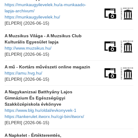
https://munkaugyilevelek.hu/a-munkaado-
lapja-archivum/
https://munkaugyilevelek.hu/
[ELPERI]
(2026-06-15)
A Muzsikus Világa - A Muzsikus Club
Kulturális Egyesület lapja
http://www.muzsikus.hu/
[ELPERI]
(2026-06-15)
A mű - Kortárs művészeti online magazin
https://amu.hvg.hu/
[ELPERI]
(2026-06-15)
A Nagykanizsai Batthyány Lajos
Gimnázium És Egészségügyi
Szakközépiskola évkönyve
https://www.blg.hu/oldal/evkonyvek-1
https://tankerulet.itworx.hu/cgi-bin/itworx/
[ELPERI]
(2026-06-15)
A Napkelet - Értékteremtés,