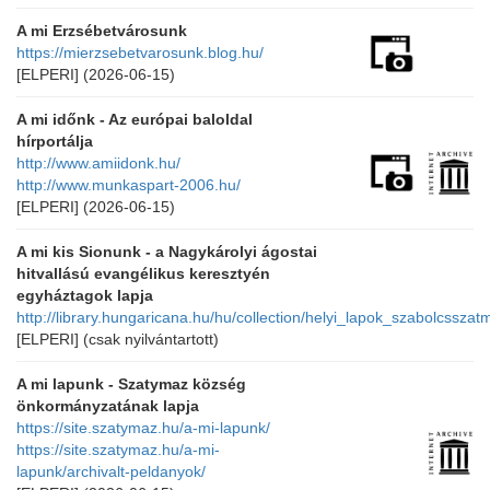
A mi Erzsébetvárosunk
https://mierzsebetvarosunk.blog.hu/
[ELPERI]
(2026-06-15)
A mi időnk - Az európai baloldal
hírportálja
http://www.amiidonk.hu/
http://www.munkaspart-2006.hu/
[ELPERI]
(2026-06-15)
A mi kis Sionunk - a Nagykárolyi ágostai
hitvallású evangélikus keresztyén
egyháztagok lapja
http://library.hungaricana.hu/hu/collection/helyi_lapok_szabolcssz
[ELPERI]
(csak nyilvántartott)
A mi lapunk - Szatymaz község
önkormányzatának lapja
https://site.szatymaz.hu/a-mi-lapunk/
https://site.szatymaz.hu/a-mi-
lapunk/archivalt-peldanyok/