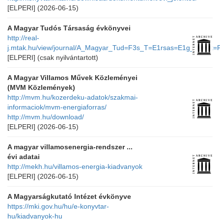
[ELPERI]
(2026-06-15)
A Magyar Tudós Társaság évkönyvei
http://real-
j.mtak.hu/view/journal/A_Magyar_Tud=F3s_T=E1rsas=E1g_=E9vk=F
[ELPERI]
(csak nyilvántartott)
A Magyar Villamos Művek Közleményei
(MVM Közlemények)
http://mvm.hu/kozerdeku-adatok/szakmai-
informaciok/mvm-energiaforras/
http://mvm.hu/download/
[ELPERI]
(2026-06-15)
A magyar villamosenergia-rendszer ...
évi adatai
http://mekh.hu/villamos-energia-kiadvanyok
[ELPERI]
(2026-06-15)
A Magyarságkutató Intézet évkönyve
https://mki.gov.hu/hu/e-konyvtar-
hu/kiadvanyok-hu