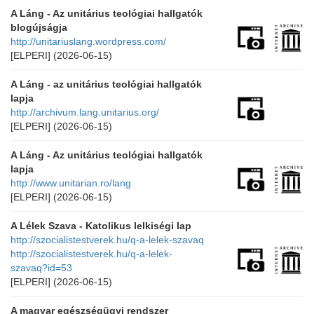
A Láng - Az unitárius teológiai hallgatók
blogújságja
http://unitariuslang.wordpress.com/
[ELPERI]
(2026-06-15)
A Láng - az unitárius teológiai hallgatók
lapja
http://archivum.lang.unitarius.org/
[ELPERI]
(2026-06-15)
A Láng - Az unitárius teológiai hallgatók
lapja
http://www.unitarian.ro/lang
[ELPERI]
(2026-06-15)
A Lélek Szava - Katolikus lelkiségi lap
http://szocialistestverek.hu/q-a-lelek-szavaq
http://szocialistestverek.hu/q-a-lelek-
szavaq?id=53
[ELPERI]
(2026-06-15)
A magyar egészségügyi rendszer