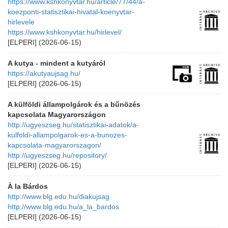
https://www.kshkonyvtar.hu/article/77/44/a-
koezponti-statisztikai-hivatal-koenyvtar-
hirlevele
https://www.kshkonyvtar.hu/hirlevel/
[ELPERI]
(2026-06-15)
A kutya - mindent a kutyáról
https://akutyaujsag.hu/
[ELPERI]
(2026-06-15)
A külföldi állampolgárok és a bűnözés
kapcsolata Magyarországon
http://ugyeszseg.hu/statisztikai-adatok/a-
kulfoldi-allampolgarok-es-a-bunozes-
kapcsolata-magyarorszagon/
http://ugyeszseg.hu/repository/
[ELPERI]
(2026-06-15)
À la Bárdos
http://www.blg.edu.hu/diakujsag
http://www.blg.edu.hu/a_la_bardos
[ELPERI]
(2026-06-15)