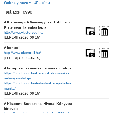
Webhely neve▼
URL-cím▲
Találatok: 8998
A Kistérség - A Veresegyházi Többcélú
Kistérségi Társulás lapja
http://www.vkisterseg.hu/
[ELPERI]
(2026-06-15)
A kontroll
http://www.akontroll.hu/
[ELPERI]
(2026-06-15)
A középiskolai munka néhány mutatója
https://ofi.oh.gov.hu/kozepiskolai-munka-
nehany-mutatoja
https://ofi.oh.gov.hu/tudastar/kozepiskolai-
munka/
[ELPERI]
(2026-06-15)
A Központi Statisztikai Hivatal Könyvtár
hírlevele