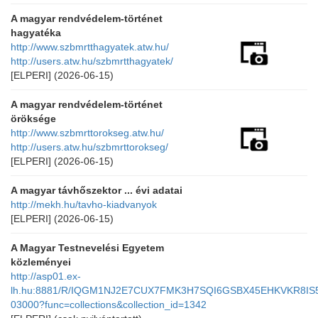
A magyar rendvédelem-történet
hagyatéka
http://www.szbmrtthagyatek.atw.hu/
http://users.atw.hu/szbmrtthagyatek/
[ELPERI]
(2026-06-15)
A magyar rendvédelem-történet
öröksége
http://www.szbmrttorokseg.atw.hu/
http://users.atw.hu/szbmrttorokseg/
[ELPERI]
(2026-06-15)
A magyar távhőszektor ... évi adatai
http://mekh.hu/tavho-kiadvanyok
[ELPERI]
(2026-06-15)
A Magyar Testnevelési Egyetem
közleményei
http://asp01.ex-
lh.hu:8881/R/IQGM1NJ2E7CUX7FMK3H7SQI6GSBX45EHKVKR8I
03000?func=collections&collection_id=1342