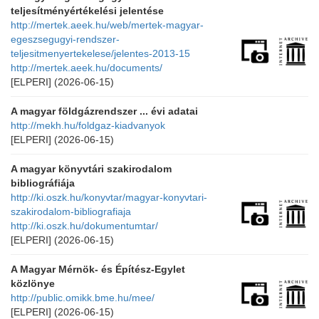
teljesítményértékelési jelentése
http://mertek.aeek.hu/web/mertek-magyar-
egeszsegugyi-rendszer-
teljesitmenyertekelese/jelentes-2013-15
http://mertek.aeek.hu/documents/
[ELPERI]
(2026-06-15)
A magyar földgázrendszer ... évi adatai
http://mekh.hu/foldgaz-kiadvanyok
[ELPERI]
(2026-06-15)
A magyar könyvtári szakirodalom
bibliográfiája
http://ki.oszk.hu/konyvtar/magyar-konyvtari-
szakirodalom-bibliografiaja
http://ki.oszk.hu/dokumentumtar/
[ELPERI]
(2026-06-15)
A Magyar Mérnök- és Építész-Egylet
közlönye
http://public.omikk.bme.hu/mee/
[ELPERI]
(2026-06-15)