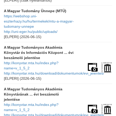
[ELPERI]
(csak nyilvántartott)
A Magyar Tudomány Ünnepe (MTÜ)
https://webshop.uni-
eszterhazy.hu/hu/termekek/mtu-a-magyar-
tudomany-unnepe
http://uni-eger.hu/public/uploads/
[ELPERI]
(2026-06-15)
A Magyar Tudományos Akadémia
Könyvtár és Információs Központ ... évi
beszámoló jelentése
http://konyvtar.mta.hu/index.php?
name=v_1_5_2
http://konyvtar.mta.hu/download/dokumentumok/evi_jelentes/
[ELPERI]
(2026-06-15)
A Magyar Tudományos Akadémia
Könyvtárának ... évi beszámoló
jelentése
http://konyvtar.mta.hu/index.php?
name=v_1_5_2
http://konyvtar.mta.hu/download/dokumentumok/evi_jelentes/