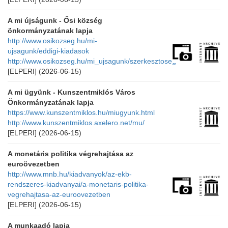
A mi újságunk - Ősi község
önkormányzatának lapja
http://www.osikozseg.hu/mi-
ujsagunk/eddigi-kiadasok
http://www.osikozseg.hu/mi_ujsagunk/szerkesztoseg
[ELPERI]
(2026-06-15)
A mi ügyünk - Kunszentmiklós Város
Önkormányzatának lapja
https://www.kunszentmiklos.hu/miugyunk.html
http://www.kunszentmiklos.axelero.net/mu/
[ELPERI]
(2026-06-15)
A monetáris politika végrehajtása az
euroövezetben
http://www.mnb.hu/kiadvanyok/az-ekb-
rendszeres-kiadvanyai/a-monetaris-politika-
vegrehajtasa-az-euroovezetben
[ELPERI]
(2026-06-15)
A munkaadó lapja