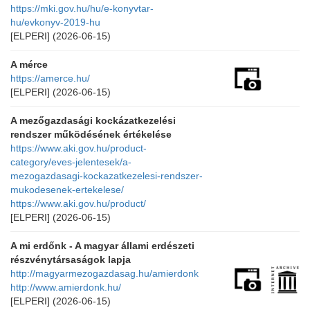
https://mki.gov.hu/hu/e-konyvtar-
hu/evkonyv-2019-hu
[ELPERI]
(2026-06-15)
A mérce
https://amerce.hu/
[ELPERI]
(2026-06-15)
A mezőgazdasági kockázatkezelési
rendszer működésének értékelése
https://www.aki.gov.hu/product-
category/eves-jelentesek/a-
mezogazdasagi-kockazatkezelesi-rendszer-
mukodesenek-ertekelese/
https://www.aki.gov.hu/product/
[ELPERI]
(2026-06-15)
A mi erdőnk - A magyar állami erdészeti
részvénytársaságok lapja
http://magyarmezogazdasag.hu/amierdonk
http://www.amierdonk.hu/
[ELPERI]
(2026-06-15)