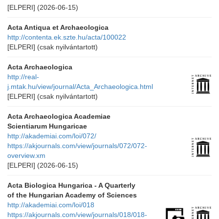
[ELPERI]
(2026-06-15)
Acta Antiqua et Archaeologica
http://contenta.ek.szte.hu/acta/100022
[ELPERI]
(csak nyilvántartott)
Acta Archaeologica
http://real-
j.mtak.hu/view/journal/Acta_Archaeologica.html
[ELPERI]
(csak nyilvántartott)
Acta Archaeologica Academiae
Scientiarum Hungaricae
http://akademiai.com/loi/072/
https://akjournals.com/view/journals/072/072-
overview.xm
[ELPERI]
(2026-06-15)
Acta Biologica Hungarica - A Quarterly
of the Hungarian Academy of Sciences
http://akademiai.com/loi/018
https://akjournals.com/view/journals/018/018-