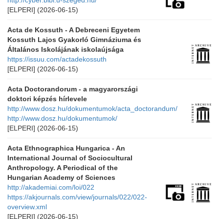
http://cyber.bibl.u-szeged.hu/
[ELPERI]
(2026-06-15)
Acta de Kossuth - A Debreceni Egyetem
Kossuth Lajos Gyakorló Gimnáziuma és
Általános Iskolájának iskolaújsága
https://issuu.com/actadekossuth
[ELPERI]
(2026-06-15)
Acta Doctorandorum - a magyarországi
doktori képzés hírlevele
http://www.dosz.hu/dokumentumok/acta_doctorandum/
http://www.dosz.hu/dokumentumok/
[ELPERI]
(2026-06-15)
Acta Ethnographica Hungarica - An
International Journal of Sociocultural
Anthropology. A Periodical of the
Hungarian Academy of Sciences
http://akademiai.com/loi/022
https://akjournals.com/view/journals/022/022-
overview.xml
[ELPERI]
(2026-06-15)