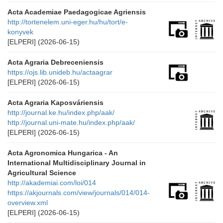
Acta Academiae Paedagogicae Agriensis
http://tortenelem.uni-eger.hu/hu/tort/e-
konyvek
[ELPERI]
(2026-06-15)
Acta Agraria Debreceniensis
https://ojs.lib.unideb.hu/actaagrar
[ELPERI]
(2026-06-15)
Acta Agraria Kaposváriensis
http://journal.ke.hu/index.php/aak/
http://journal.uni-mate.hu/index.php/aak/
[ELPERI]
(2026-06-15)
Acta Agronomica Hungarica - An
International Multidisciplinary Journal in
Agricultural Science
http://akademiai.com/loi/014
https://akjournals.com/view/journals/014/014-
overview.xml
[ELPERI]
(2026-06-15)