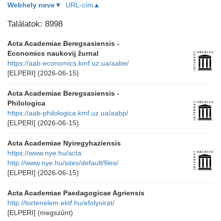
Webhely neve▼
URL-cím▲
Találatok: 8998
Acta Academiae Beregsasiensis -
Economics naukovij žurnal
https://aab-economics.kmf.uz.ua/aabe/
[ELPERI]
(2026-06-15)
Acta Academiae Beregsasiensis -
Philologica
https://aab-philologica.kmf.uz.ua/aabp/
[ELPERI]
(2026-06-15)
Acta Academiae Nyiregyhaziensis
https://www.nye.hu/acta
http://www.nye.hu/sites/default/files/
[ELPERI]
(2026-06-15)
Acta Academiae Paedagogicae Agriensis
http://tortenelem.ektf.hu/efolyoirat/
[ELPERI]
(megszűnt)