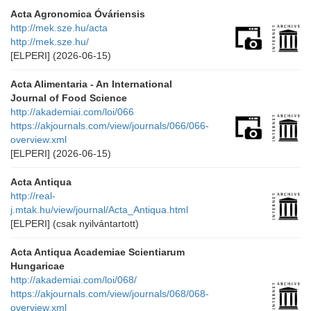
Acta Agronomica Óváriensis
http://mek.sze.hu/acta
http://mek.sze.hu/
[ELPERI]
(2026-06-15)
Acta Alimentaria - An International
Journal of Food Science
http://akademiai.com/loi/066
https://akjournals.com/view/journals/066/066-
overview.xml
[ELPERI]
(2026-06-15)
Acta Antiqua
http://real-
j.mtak.hu/view/journal/Acta_Antiqua.html
[ELPERI]
(csak nyilvántartott)
Acta Antiqua Academiae Scientiarum
Hungaricae
http://akademiai.com/loi/068/
https://akjournals.com/view/journals/068/068-
overview.xml