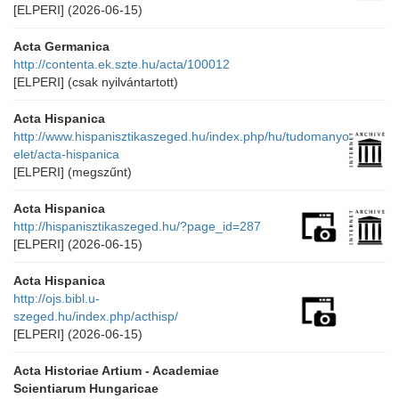
[ELPERI]
(2026-06-15)
Acta Germanica
http://contenta.ek.szte.hu/acta/100012
[ELPERI]
(csak nyilvántartott)
Acta Hispanica
http://www.hispanisztikaszeged.hu/index.php/hu/tudomanyos-
elet/acta-hispanica
[ELPERI]
(megszűnt)
Acta Hispanica
http://hispanisztikaszeged.hu/?page_id=287
[ELPERI]
(2026-06-15)
Acta Hispanica
http://ojs.bibl.u-
szeged.hu/index.php/acthisp/
[ELPERI]
(2026-06-15)
Acta Historiae Artium - Academiae
Scientiarum Hungaricae