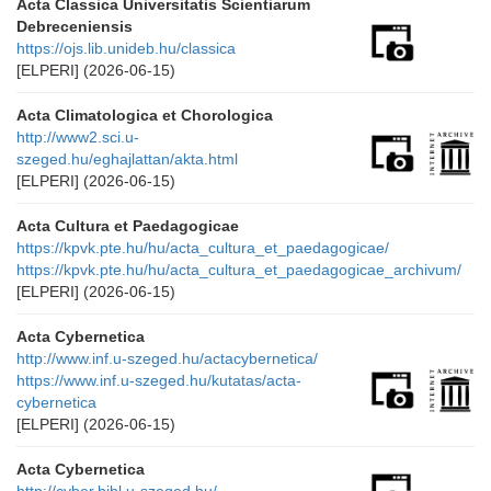
Acta Classica Universitatis Scientiarum
Debreceniensis
https://ojs.lib.unideb.hu/classica
[ELPERI]
(2026-06-15)
Acta Climatologica et Chorologica
http://www2.sci.u-
szeged.hu/eghajlattan/akta.html
[ELPERI]
(2026-06-15)
Acta Cultura et Paedagogicae
https://kpvk.pte.hu/hu/acta_cultura_et_paedagogicae/
https://kpvk.pte.hu/hu/acta_cultura_et_paedagogicae_archivum/
[ELPERI]
(2026-06-15)
Acta Cybernetica
http://www.inf.u-szeged.hu/actacybernetica/
https://www.inf.u-szeged.hu/kutatas/acta-
cybernetica
[ELPERI]
(2026-06-15)
Acta Cybernetica