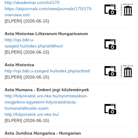
http://akademiai.com/loi/170
https://akjournals.com/view/journals/170/170-
overview.xml
[ELPERI]
(2026-06-15)
Acta Historiae Litterarum Hungaricarum
http://ojs.bibl.u-
szeged.hu/index.php/ahlithun/
[ELPERI]
(2026-06-15)
Acta Historica
http://ojs.bibl.u-szeged.hu/index.php/acthist/
[ELPERI]
(2026-06-15)
Acta Humana - Emberi jogi közlemények
http://folyoiratok.uni-nke.hu/nyomtatasban-
megjeleno-egyetemi-folyoiratok/acta-
humana/aktualis-szam
http://folyoiratok.uni-nke.hu/
[ELPERI]
(2026-06-15)
Acta Juridica Hungarica - Hungarian