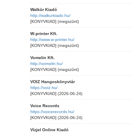
Walkür Kiadó
http://walkurkiado.hu/
[KONYVKIAD]
(megszűnt)
W-printer Kft.
http://www.w-printer.hu/
[KONYVKIAD]
(megszűnt)
Vomelin Kft.
http://vomelin.hu/
[KONYVKIAD]
(megszűnt)
VOIZ Hangoskönyvtár
https://voiz.hu/
[KONYVKIAD]
(2026-06-24)
Voice Records
https://voicerecords.hu/
[KONYVKIAD]
(2026-06-24)
Vízjel Online Kiadó