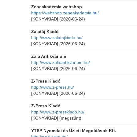
Zeneakadémia webshop
https://webshop.zeneakademia.hu/
[KONYVKIAD]
(2026-06-24)
Zalatáj Kiadó
http://www.zalatajkiado.hu/
[KONYVKIAD]
(2026-06-24)
Zala Antikvárium
http://www.zalaantikvarium.hu/
[KONYVKIAD]
(2026-06-24)
Z-Press Kiadó
http://www.z-press.hu/
[KONYVKIAD]
(2026-06-24)
Z-Press Kiadó
http://www.z-presskiado.hu/
[KONYVKIAD]
(megszűnt)
YTSP Nyomdai és Üzleti Megoldások Kft.
http://www.ytsp.hu/