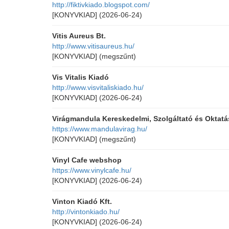
http://fiktivkiado.blogspot.com/
[KONYVKIAD]
(2026-06-24)
Vitis Aureus Bt.
http://www.vitisaureus.hu/
[KONYVKIAD]
(megszűnt)
Vis Vitalis Kiadó
http://www.visvitaliskiado.hu/
[KONYVKIAD]
(2026-06-24)
Virágmandula Kereskedelmi, Szolgáltató és Oktatás
https://www.mandulavirag.hu/
[KONYVKIAD]
(megszűnt)
Vinyl Cafe webshop
https://www.vinylcafe.hu/
[KONYVKIAD]
(2026-06-24)
Vinton Kiadó Kft.
http://vintonkiado.hu/
[KONYVKIAD]
(2026-06-24)