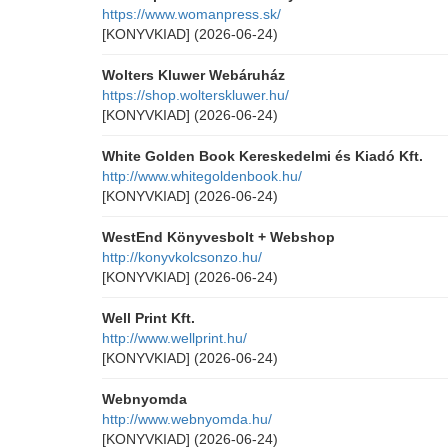
https://www.womanpress.sk/
[KONYVKIAD]
(2026-06-24)
Wolters Kluwer Webáruház
https://shop.wolterskluwer.hu/
[KONYVKIAD]
(2026-06-24)
White Golden Book Kereskedelmi és Kiadó Kft.
http://www.whitegoldenbook.hu/
[KONYVKIAD]
(2026-06-24)
WestEnd Könyvesbolt + Webshop
http://konyvkolcsonzo.hu/
[KONYVKIAD]
(2026-06-24)
Well Print Kft.
http://www.wellprint.hu/
[KONYVKIAD]
(2026-06-24)
Webnyomda
http://www.webnyomda.hu/
[KONYVKIAD]
(2026-06-24)