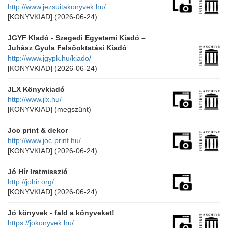
http://www.jezsuitakonyvek.hu/
[KONYVKIAD]
(2026-06-24)
JGYF KIadó - Szegedi Egyetemi Kiadó –
Juhász Gyula Felsőoktatási Kiadó
http://www.jgypk.hu/kiado/
[KONYVKIAD]
(2026-06-24)
JLX Könyvkiadó
http://www.jlx.hu/
[KONYVKIAD]
(megszűnt)
Joc print & dekor
http://www.joc-print.hu/
[KONYVKIAD]
(2026-06-24)
Jó Hír Iratmisszió
http://johir.org/
[KONYVKIAD]
(2026-06-24)
Jó könyvek - fald a könyveket!
https://jokonyvek.hu/