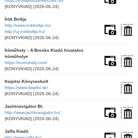
https://irodalmiszerkesztes.hu/
[KONYVKIAD]
(2026-06-24)
Írók Boltja
http://www.irokboltja.hu/
http://uj.irokboltja.hu/
[KONYVKIAD]
(2026-06-24)
Íróműhely – A Brooks Kiadó hivatalos
íróműhelye
https://iromuhely.com/
[KONYVKIAD]
(2026-06-24)
Itsipitsi Könyvesbolt
https://www.itsipitsi.sk/
[KONYVKIAD]
(2026-06-24)
Jachtnavigátor Bt.
http://www.jachtnavigator.hu/
[KONYVKIAD]
(2026-06-24)
Jaffa Kiadó
http://www.jaffa.hu/