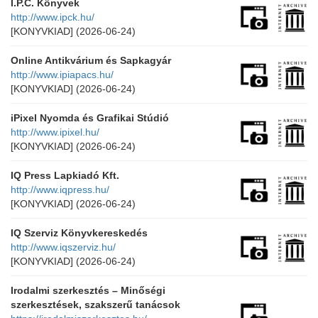
I.P.C. Könyvek
http://www.ipck.hu/
[KONYVKIAD]
(2026-06-24)
Online Antikvárium és Sapkagyár
http://www.ipiapacs.hu/
[KONYVKIAD]
(2026-06-24)
iPixel Nyomda és Grafikai Stúdió
http://www.ipixel.hu/
[KONYVKIAD]
(2026-06-24)
IQ Press Lapkiadó Kft.
http://www.iqpress.hu/
[KONYVKIAD]
(2026-06-24)
IQ Szerviz Könyvkereskedés
http://www.iqszerviz.hu/
[KONYVKIAD]
(2026-06-24)
Irodalmi szerkesztés – Minőségi
szerkesztések, szakszerű tanácsok