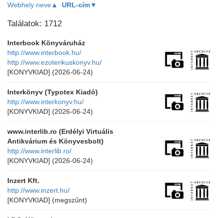
Webhely neve▲
URL-cím▼
Találatok: 1712
Interbook Könyváruház
http://www.interbook.hu/
http://www.ezoterikuskonyv.hu/
[KONYVKIAD]
(2026-06-24)
Interkönyv (Typotex Kiadó)
http://www.interkonyv.hu/
[KONYVKIAD]
(2026-06-24)
www.interlib.ro (Erdélyi Virtuális
Antikvárium és Könyvesbolt)
http://www.interlib.ro/
[KONYVKIAD]
(2026-06-24)
Inzert Kft.
http://www.inzert.hu/
[KONYVKIAD]
(megszűnt)