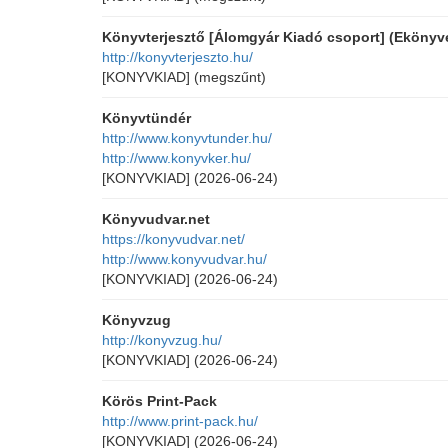
Könyvterjesztő [Álomgyár Kiadó csoport] (Ekönyve
http://konyvterjeszto.hu/
[KONYVKIAD]
(megszűnt)
Könyvtündér
http://www.konyvtunder.hu/
http://www.konyvker.hu/
[KONYVKIAD]
(2026-06-24)
Könyvudvar.net
https://konyvudvar.net/
http://www.konyvudvar.hu/
[KONYVKIAD]
(2026-06-24)
Könyvzug
http://konyvzug.hu/
[KONYVKIAD]
(2026-06-24)
Körös Print-Pack
http://www.print-pack.hu/
[KONYVKIAD]
(2026-06-24)