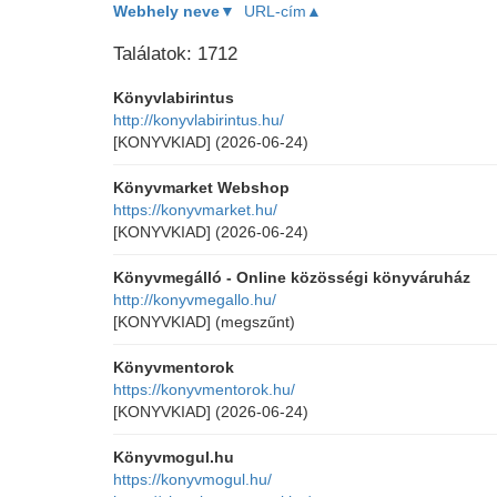
Webhely neve▼
URL-cím▲
Találatok: 1712
Könyvlabirintus
http://konyvlabirintus.hu/
[KONYVKIAD]
(2026-06-24)
Könyvmarket Webshop
https://konyvmarket.hu/
[KONYVKIAD]
(2026-06-24)
Könyvmegálló - Online közösségi könyváruház
http://konyvmegallo.hu/
[KONYVKIAD]
(megszűnt)
Könyvmentorok
https://konyvmentorok.hu/
[KONYVKIAD]
(2026-06-24)
Könyvmogul.hu
https://konyvmogul.hu/