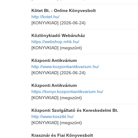
Kötet Bt. - Online Könyvesbolt
http://kotet.hu/
[KONYVKIAD]
(2026-06-24)
Közlönykiadó Webáruház
https://webshop.mhk.hu/
[KONYVKIAD]
(megszűnt)
Központi Antikvárium
http://www.kozpontiantikvarium.hu/
[KONYVKIAD]
(2026-06-24)
Központi Antikvárium
https://konyv.kozpontiantikvarium.hu/
[KONYVKIAD]
(megszűnt)
Központi Szolgáltató és Kereskedelmi Bt.
http://www.koszibt.hu/
[KONYVKIAD]
(megszűnt)
Krasznár és Fiai Könyvesbolt