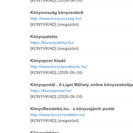
[KONYVKIAD]
(2026-06-24)
Könyvország könyvesbolt
http://www.konyvorszag.hu/
[KONYVKIAD]
(megszűnt)
Könyvpaletta
https://konyvpaletta.hu/
[KONYVKIAD]
(megszűnt)
Könyvpont Kiadó
http://www.konyvpontkiado.hu/
[KONYVKIAD]
(2026-06-24)
Könyvportál - A Liget Műhely online könyvesboltja
https://konyvportal.hu/
[KONYVKIAD]
(2026-06-24)
KönyvRendelés.hu - a könyvajánló portál
http://www.konyvrendeles.hu/
[KONYVKIAD]
(megszűnt)
Könyvsárkány