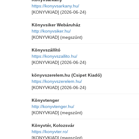
https://konyvsarkany.hu/
[KONYVKIAD]
(2026-06-24)
Könyvsiker Webáruház
http://konyvsiker.hu/
[KONYVKIAD]
(megszűnt)
Könyvszállító
https://konyvszallito.hu/
[KONYVKIAD]
(2026-06-24)
könyvszerelem.hu (Csipet Kiadó)
https://konyvszerelem.hu/
[KONYVKIAD]
(2026-06-24)
Könyvtenger
http://konyvtenger.hu/
[KONYVKIAD]
(megszűnt)
Könyvtér, Kolozsvár
https://konyvter.ro/
[KONYVKIAD]
(megszűnt)