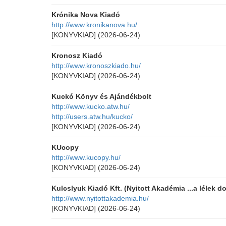
Krónika Nova Kiadó
http://www.kronikanova.hu/
[KONYVKIAD]
(2026-06-24)
Kronosz Kiadó
http://www.kronoszkiado.hu/
[KONYVKIAD]
(2026-06-24)
Kuckó Könyv és Ajándékbolt
http://www.kucko.atw.hu/
http://users.atw.hu/kucko/
[KONYVKIAD]
(2026-06-24)
KUcopy
http://www.kucopy.hu/
[KONYVKIAD]
(2026-06-24)
Kulcslyuk Kiadó Kft. (Nyitott Akadémia ...a lélek do
http://www.nyitottakademia.hu/
[KONYVKIAD]
(2026-06-24)