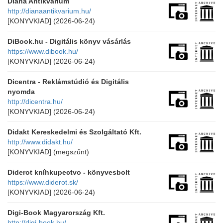
Diana Antikvárium
http://dianaantikvarium.hu/
[KONYVKIAD]
(2026-06-24)
DiBook.hu - Digitális könyv vásárlás
https://www.dibook.hu/
[KONYVKIAD]
(2026-06-24)
Dicentra - Reklámstúdió és Digitális
nyomda
http://dicentra.hu/
[KONYVKIAD]
(2026-06-24)
Didakt Kereskedelmi és Szolgáltató Kft.
http://www.didakt.hu/
[KONYVKIAD]
(megszűnt)
Diderot kníhkupectvo - könyvesbolt
https://www.diderot.sk/
[KONYVKIAD]
(2026-06-24)
Digi-Book Magyarország Kft.
http://digi-book.hu/