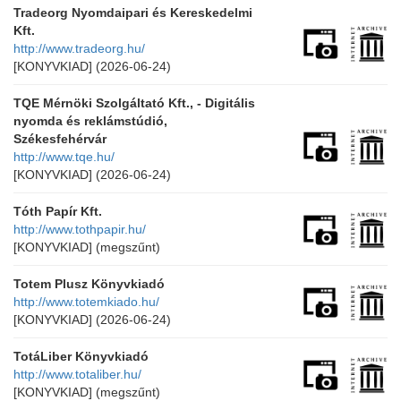
Tradeorg Nyomdaipari és Kereskedelmi
Kft.
http://www.tradeorg.hu/
[KONYVKIAD]
(2026-06-24)
TQE Mérnöki Szolgáltató Kft., - Digitális
nyomda és reklámstúdió,
Székesfehérvár
http://www.tqe.hu/
[KONYVKIAD]
(2026-06-24)
Tóth Papír Kft.
http://www.tothpapir.hu/
[KONYVKIAD]
(megszűnt)
Totem Plusz Könyvkiadó
http://www.totemkiado.hu/
[KONYVKIAD]
(2026-06-24)
TotáLiber Könyvkiadó
http://www.totaliber.hu/
[KONYVKIAD]
(megszűnt)