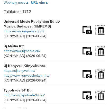
Webhely neve▲
URL-cím▲
Találatok: 1712
Universal Music Publishing Editio
Musica Budapest (UMPEMB)
https://www.umpemb.com/
[KONYVKIAD]
(2026-06-24)
Új Média Kft.
https://www.ujmedia.eu/
[KONYVKIAD]
(2026-06-24)
Új Könyvek Könyváruház
https://ujkonyvek.hu/
http://www.konyvesboltom.hu/
[KONYVKIAD]
(2026-06-24)
Typotrade 94' Bt.
http://www.typotrade94.hu/
[KONYVKIAD]
(2026-06-24)