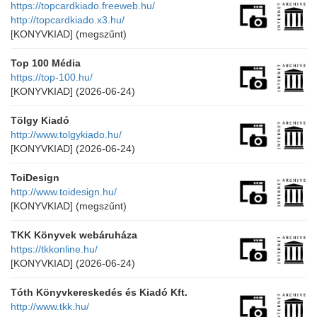
https://topcardkiado.freeweb.hu/
http://topcardkiado.x3.hu/
[KONYVKIAD]
(megszűnt)
Top 100 Média
https://top-100.hu/
[KONYVKIAD]
(2026-06-24)
Tölgy Kiadó
http://www.tolgykiado.hu/
[KONYVKIAD]
(2026-06-24)
ToiDesign
http://www.toidesign.hu/
[KONYVKIAD]
(megszűnt)
TKK Könyvek webáruháza
https://tkkonline.hu/
[KONYVKIAD]
(2026-06-24)
Tóth Könyvkereskedés és Kiadó Kft.
http://www.tkk.hu/