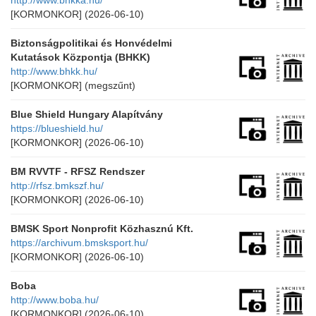
http://www.bhkka.hu/
[KORMONKOR]
(2026-06-10)
Biztonságpolitikai és Honvédelmi
Kutatások Központja (BHKK)
http://www.bhkk.hu/
[KORMONKOR]
(megszűnt)
Blue Shield Hungary Alapítvány
https://blueshield.hu/
[KORMONKOR]
(2026-06-10)
BM RVVTF - RFSZ Rendszer
http://rfsz.bmkszf.hu/
[KORMONKOR]
(2026-06-10)
BMSK Sport Nonprofit Közhasznú Kft.
https://archivum.bmsksport.hu/
[KORMONKOR]
(2026-06-10)
Boba
http://www.boba.hu/
[KORMONKOR]
(2026-06-10)