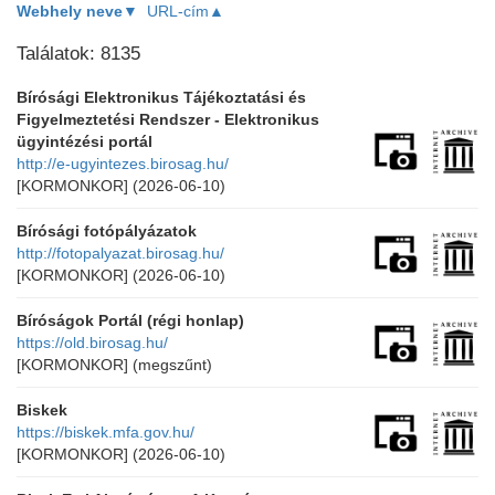
Webhely neve▼
URL-cím▲
Találatok: 8135
Bírósági Elektronikus Tájékoztatási és
Figyelmeztetési Rendszer - Elektronikus
ügyintézési portál
http://e-ugyintezes.birosag.hu/
[KORMONKOR]
(2026-06-10)
Bírósági fotópályázatok
http://fotopalyazat.birosag.hu/
[KORMONKOR]
(2026-06-10)
Bíróságok Portál (régi honlap)
https://old.birosag.hu/
[KORMONKOR]
(megszűnt)
Biskek
https://biskek.mfa.gov.hu/
[KORMONKOR]
(2026-06-10)