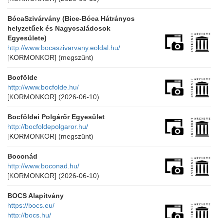
BócaSzivárvány (Bice-Bóca Hátrányos
helyzetűek és Nagycsaládosok
Egyesülete)
http://www.bocaszivarvany.eoldal.hu/
[KORMONKOR]
(megszűnt)
Bocfölde
http://www.bocfolde.hu/
[KORMONKOR]
(2026-06-10)
Bocföldei Polgárőr Egyesület
http://bocfoldepolgaror.hu/
[KORMONKOR]
(megszűnt)
Boconád
http://www.boconad.hu/
[KORMONKOR]
(2026-06-10)
BOCS Alapítvány
https://bocs.eu/
http://bocs.hu/