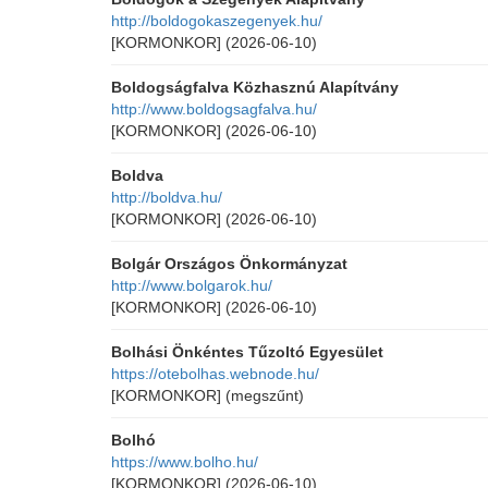
http://boldogokaszegenyek.hu/
[KORMONKOR]
(2026-06-10)
Boldogságfalva Közhasznú Alapítvány
http://www.boldogsagfalva.hu/
[KORMONKOR]
(2026-06-10)
Boldva
http://boldva.hu/
[KORMONKOR]
(2026-06-10)
Bolgár Országos Önkormányzat
http://www.bolgarok.hu/
[KORMONKOR]
(2026-06-10)
Bolhási Önkéntes Tűzoltó Egyesület
https://otebolhas.webnode.hu/
[KORMONKOR]
(megszűnt)
Bolhó
https://www.bolho.hu/
[KORMONKOR]
(2026-06-10)