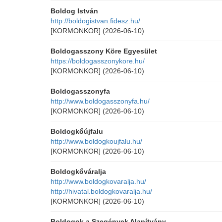
Boldog István
http://boldogistvan.fidesz.hu/
[KORMONKOR]
(2026-06-10)
Boldogasszony Köre Egyesület
https://boldogasszonykore.hu/
[KORMONKOR]
(2026-06-10)
Boldogasszonyfa
http://www.boldogasszonyfa.hu/
[KORMONKOR]
(2026-06-10)
Boldogkőújfalu
http://www.boldogkoujfalu.hu/
[KORMONKOR]
(2026-06-10)
Boldogkőváralja
http://www.boldogkovaralja.hu/
http://hivatal.boldogkovaralja.hu/
[KORMONKOR]
(2026-06-10)
Boldogok a Szegények Alapítvány