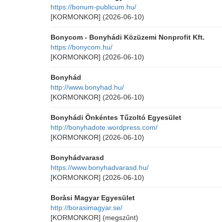
https://bonum-publicum.hu/
[KORMONKOR]
(2026-06-10)
Bonycom - Bonyhádi Közüzemi Nonprofit Kft.
https://bonycom.hu/
[KORMONKOR]
(2026-06-10)
Bonyhád
http://www.bonyhad.hu/
[KORMONKOR]
(2026-06-10)
Bonyhádi Önkéntes Tűzoltó Egyesület
http://bonyhadote.wordpress.com/
[KORMONKOR]
(2026-06-10)
Bonyhádvarasd
https://www.bonyhadvarasd.hu/
[KORMONKOR]
(2026-06-10)
Boråsi Magyar Egyesület
http://borasimagyar.se/
[KORMONKOR]
(megszűnt)