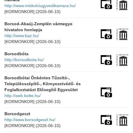
http://www.miskolciugyvedikamara.hu/
[KORMONKOR]
(2026-06-10)
Borsod-Abaúj-Zemplén vármegye
hivatalos honlapja
http://www.baz.hu/
[KORMONKOR]
(2026-06-10)
Borsodbóta
http://borsodbota.hu/
[KORMONKOR]
(2026-06-10)
Borsodbótai Önkéntes Tűzoltó-,
Településszépítő-, Környezetvédő- és
Foglalkoztatást Elősegítő Egyesület
http://web.botte.hu/
[KORMONKOR]
(2026-06-10)
Borsodgeszt
http://www.borsodgeszt.hu/
[KORMONKOR]
(2026-06-10)