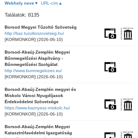
Webhely neve▼
URL-cím▲
Találatok: 8135
Borsod Megyei Tűzoltó Szövetség
http://baz.tuzoltoszovetseg.hu/
[KORMONKOR]
(2026-06-10)
Borsod-Abaúj-Zemplén Megyei
Bűnmegelőzési Alapítvány -
Bűnmegelőzési Szolgálat
http://www.bunmegelozes.eu/
[KORMONKOR]
(2026-06-10)
Borsod-Abaúj-Zemplén megyei és
Miskolc Városi Nyugdíjasok
Érdekvédelmi Szövetsége
https://www.baznyesz-miskolc.hu/
[KORMONKOR]
(2026-06-10)
Borsod-Abaúj-Zemplén Megyei
Katasztrófavédelmi Igazgatóság