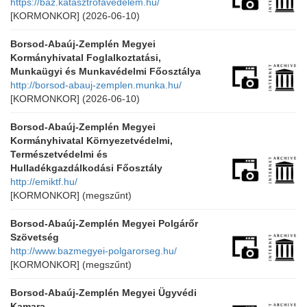
https://baz.katasztrofavedelem.hu/
[KORMONKOR]
(2026-06-10)
Borsod-Abaúj-Zemplén Megyei
Kormányhivatal Foglalkoztatási,
Munkaügyi és Munkavédelmi Főosztálya
http://borsod-abauj-zemplen.munka.hu/
[KORMONKOR]
(2026-06-10)
Borsod-Abaúj-Zemplén Megyei
Kormányhivatal Környezetvédelmi,
Természetvédelmi és
Hulladékgazdálkodási Főosztály
http://emiktf.hu/
[KORMONKOR]
(megszűnt)
Borsod-Abaúj-Zemplén Megyei Polgárőr
Szövetség
http://www.bazmegyei-polgarorseg.hu/
[KORMONKOR]
(megszűnt)
Borsod-Abaúj-Zemplén Megyei Ügyvédi
Kamara