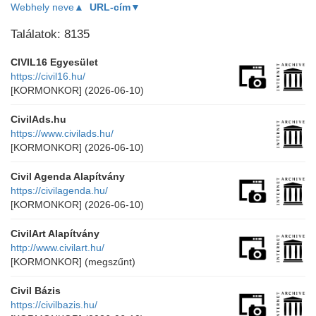
Webhely neve▲
URL-cím▼
Találatok: 8135
CIVIL16 Egyesület
https://civil16.hu/
[KORMONKOR]
(2026-06-10)
CivilAds.hu
https://www.civilads.hu/
[KORMONKOR]
(2026-06-10)
Civil Agenda Alapítvány
https://civilagenda.hu/
[KORMONKOR]
(2026-06-10)
CivilArt Alapítvány
http://www.civilart.hu/
[KORMONKOR]
(megszűnt)
Civil Bázis
https://civilbazis.hu/