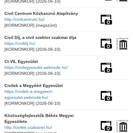
[KORMONKOR]
(2026-06-10)
Civil Centrum Közhasznú Alapítvány
http://civilcentrum.hu/
[KORMONKOR]
(megszűnt)
Civil Díj, a civil szektor szakmai díja
https://civildij.hu/
[KORMONKOR]
(2026-06-10)
CI-VIL Egyesület
https://civilegyesulet.webnode.hu/
[KORMONKOR]
(2026-06-10)
Civilek a Megyéért Egyesület
https://civilek-a-megyeert-
egyesulet.webnode.hu/
[KORMONKOR]
(2026-06-10)
Közösségfejlesztők Békés Megyei
Egyesülete
http://civilek.csabanet.hu/