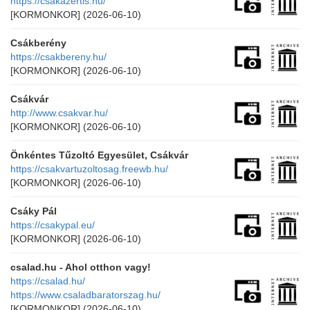
https://csakazertis.hu/
[KORMONKOR]
(2026-06-10)
Csákberény
https://csakbereny.hu/
[KORMONKOR]
(2026-06-10)
Csákvár
http://www.csakvar.hu/
[KORMONKOR]
(2026-06-10)
Önkéntes Tűzoltó Egyesület, Csákvár
https://csakvartuzoltosag.freewb.hu/
[KORMONKOR]
(2026-06-10)
Csáky Pál
https://csakypal.eu/
[KORMONKOR]
(2026-06-10)
csalad.hu - Ahol otthon vagy!
https://csalad.hu/
https://www.csaladbaratorszag.hu/
[KORMONKOR]
(2026-06-10)