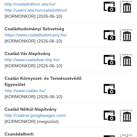
http://csaladotthon.atw.hu/
http://users.atw.hu/csaladotthon/
[KORMONKOR]
(2026-06-10)
Családtudományi Szövetség
https://www.csaladtudomany.hu/
[KORMONKOR]
(2026-06-10)
Család-Vár Alapítvány
http://www.csaladvar.shp.hu/
[KORMONKOR]
(2026-06-10)
Csalán Környezet- és Természetvédő
Egyesület
http://www.csalan.hu/
[KORMONKOR]
(2026-06-10)
Család Nélkül Alapítvány
http://csalnal.googlepages.com/
[KORMONKOR]
(megszűnt)
Csanádalberti