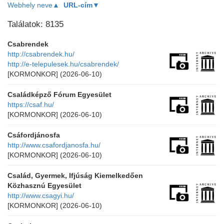
Webhely neve▲
URL-cím▼
Találatok: 8135
Csabrendek
http://csabrendek.hu/
http://e-telepulesek.hu/csabrendek/
[KORMONKOR]
(2026-06-10)
Családképző Fórum Egyesület
https://csaf.hu/
[KORMONKOR]
(2026-06-10)
Csáfordjánosfa
http://www.csafordjanosfa.hu/
[KORMONKOR]
(2026-06-10)
Család, Gyermek, Ifjúság Kiemelkedően
Közhasznú Egyesület
http://www.csagyi.hu/
[KORMONKOR]
(2026-06-10)