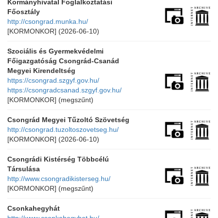
Kormányhivatal Foglalkoztatási
Főosztály
http://csongrad.munka.hu/
[KORMONKOR]
(2026-06-10)
Szociális és Gyermekvédelmi
Főigazgatóság Csongrád-Csanád
Megyei Kirendeltség
https://csongrad.szgyf.gov.hu/
https://csongradcsanad.szgyf.gov.hu/
[KORMONKOR]
(megszűnt)
Csongrád Megyei Tűzoltó Szövetség
http://csongrad.tuzoltoszovetseg.hu/
[KORMONKOR]
(2026-06-10)
Csongrádi Kistérség Többcélú
Társulása
http://www.csongradikisterseg.hu/
[KORMONKOR]
(megszűnt)
Csonkahegyhát