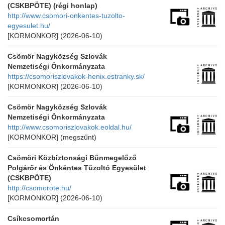
(CSKBPÖTE) (régi honlap)
http://www.csomori-onkentes-tuzolto-
egyesulet.hu/
[KORMONKOR]
(2026-06-10)
Csömör Nagyközség Szlovák
Nemzetiségi Önkormányzata
https://csomoriszlovakok-henix.estranky.sk/
[KORMONKOR]
(2026-06-10)
Csömör Nagyközség Szlovák
Nemzetiségi Önkormányzata
http://www.csomoriszlovakok.eoldal.hu/
[KORMONKOR]
(megszűnt)
Csömöri Közbiztonsági Bűnmegelőző
Polgárőr és Önkéntes Tűzoltó Egyesület
(CSKBPÖTE)
http://csomorote.hu/
[KORMONKOR]
(2026-06-10)
Csíkcsomortán