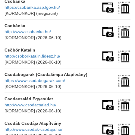
Csobánka
https://csobanka.asp.lgov.hu/
[KORMONKOR]
(megszűnt)
Csobánka
http://www.csobanka.hu/
[KORMONKOR]
(2026-06-10)
Csöbör Katalin
http://csoborkatalin.fidesz.hu/
[KORMONKOR]
(2026-06-10)
Csodabogarak (Csodalámpa Alapítvány)
https://www.csodabogarak.com/
[KORMONKOR]
(2026-06-10)
Csodacsalád Egyesület
http://www.csodacsalad.hu/
[KORMONKOR]
(2026-06-10)
Csodák Csodája Alapítvány
http://www.csodak-csodaja.hu/