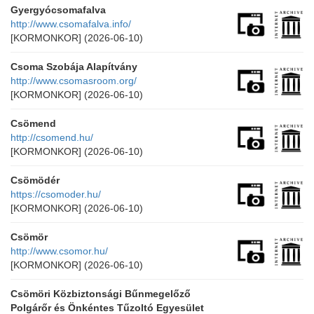
Gyergyócsomafalva
http://www.csomafalva.info/
[KORMONKOR]
(2026-06-10)
Csoma Szobája Alapítvány
http://www.csomasroom.org/
[KORMONKOR]
(2026-06-10)
Csömend
http://csomend.hu/
[KORMONKOR]
(2026-06-10)
Csömödér
https://csomoder.hu/
[KORMONKOR]
(2026-06-10)
Csömör
http://www.csomor.hu/
[KORMONKOR]
(2026-06-10)
Csömöri Közbiztonsági Bűnmegelőző
Polgárőr és Önkéntes Tűzoltó Egyesület