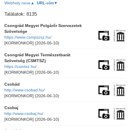
Webhely neve▲
URL-cím▼
Találatok: 8135
Csongrád Megyei Polgárőr Szervezetek
Szövetsége
https://www.csmpszsz.hu/
[KORMONKOR]
(2026-06-10)
Csongrád Megyei Természetbarát
Szövetség (CSMTSZ)
https://csmtsz.hu/
[KORMONKOR]
(2026-06-10)
Csobád
http://www.csobad.hu/
[KORMONKOR]
(2026-06-10)
Csobaj
http://www.csobaj.hu/
[KORMONKOR]
(2026-06-10)