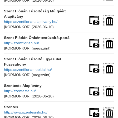
[KORMONKOR]
(2026-06-10)
Szent Flórián Tűzoltóság Múltjáért
Alapítvány
https://szentflorianalapitvany.hu/
[KORMONKOR]
(2026-06-10)
Szent Flórián Önkéntestűzoltó-portál
http://szentflorian.hu/
[KORMONKOR]
(megszűnt)
Szent Flórián Tűzoltó Egyesület,
Füzesabony
https://szentflorian.eoldal.hu/
[KORMONKOR]
(megszűnt)
Szenteste Alapítvány
http://szenteste.hu/
[KORMONKOR]
(2026-06-10)
Szentes
http://www.szentesinfo.hu/
[KORMONKOR]
(2026-06-10)