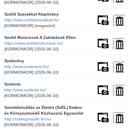
[KORMONKOR]
(2026-06-10)
Szelíd Szavakkal Alapítvány
http://www.szelidszavakkal.hu/
[KORMONKOR]
(megszűnt)
Szelíd Motorosok A Zaklatások Ellen
https://www.szelidmotorosok.hu/
[KORMONKOR]
(2026-06-10)
Szelevény
http://www.szeleveny.hu/
[KORMONKOR]
(2026-06-10)
Szeleste
http://www.szeleste.hu/
[KORMONKOR]
(2026-06-10)
Szemléletváltás az Életért (SzÉL) Ember-
és Környezetvédő Közhasznú Egyesület
http://szelegyesulet.fw.hu/
[KORMONKOR]
(2026-06-10)