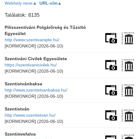
Webhely neve▲
URL-cím▲
Találatok: 8135
Pilisszentiváni Polgárőrség és Tűzoltó
Egyesület
http://www.szentivanipte.hu/
[KORMONKOR]
(2026-06-10)
Szentiváni Civilek Egyesülete
https://szentivanicivilek.hu/
[KORMONKOR]
(2026-06-10)
Szentistvánbaksa
http://www.szentistvanbaksa.hu/
[KORMONKOR]
(2026-06-10)
Szentistván
http://www.szentistvan.hu/
[KORMONKOR]
(2026-06-10)
Szentimrefalva