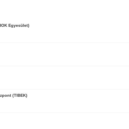
TIOK Egyesület)
özpont (TIBEK)