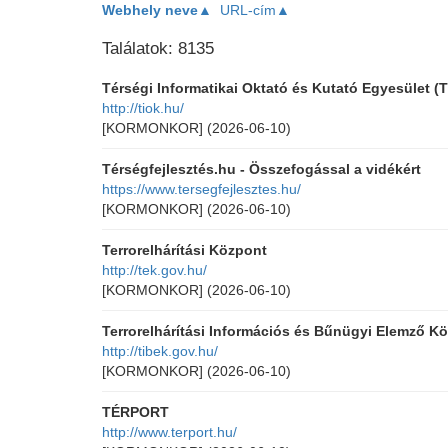
Webhely neve▲
URL-cím▲
Találatok: 8135
Térségi Informatikai Oktató és Kutató Egyesület (
http://tiok.hu/
[KORMONKOR]
(2026-06-10)
Térségfejlesztés.hu - Összefogással a vidékért
https://www.tersegfejlesztes.hu/
[KORMONKOR]
(2026-06-10)
Terrorelhárítási Központ
http://tek.gov.hu/
[KORMONKOR]
(2026-06-10)
Terrorelhárítási Információs és Bűnügyi Elemző K
http://tibek.gov.hu/
[KORMONKOR]
(2026-06-10)
TÉRPORT
http://www.terport.hu/