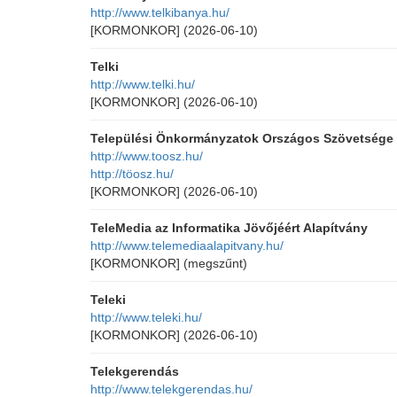
http://www.telkibanya.hu/
[KORMONKOR]
(2026-06-10)
Telki
http://www.telki.hu/
[KORMONKOR]
(2026-06-10)
Települési Önkormányzatok Országos Szövetsége
http://www.toosz.hu/
http://töosz.hu/
[KORMONKOR]
(2026-06-10)
TeleMedia az Informatika Jövőjéért Alapítvány
http://www.telemediaalapitvany.hu/
[KORMONKOR]
(megszűnt)
Teleki
http://www.teleki.hu/
[KORMONKOR]
(2026-06-10)
Telekgerendás
http://www.telekgerendas.hu/