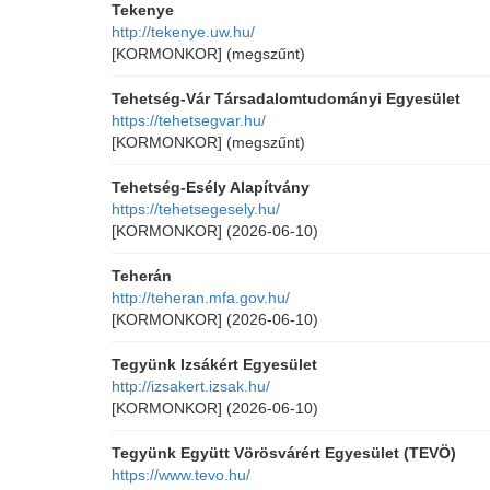
Tekenye
http://tekenye.uw.hu/
[KORMONKOR]
(megszűnt)
Tehetség-Vár Társadalomtudományi Egyesület
https://tehetsegvar.hu/
[KORMONKOR]
(megszűnt)
Tehetség-Esély Alapítvány
https://tehetsegesely.hu/
[KORMONKOR]
(2026-06-10)
Teherán
http://teheran.mfa.gov.hu/
[KORMONKOR]
(2026-06-10)
Tegyünk Izsákért Egyesület
http://izsakert.izsak.hu/
[KORMONKOR]
(2026-06-10)
Tegyünk Együtt Vörösvárért Egyesület (TEVÖ)
https://www.tevo.hu/