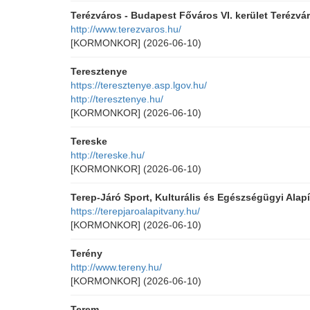
Terézváros - Budapest Főváros VI. kerület Terézvár
http://www.terezvaros.hu/
[KORMONKOR]
(2026-06-10)
Teresztenye
https://teresztenye.asp.lgov.hu/
http://teresztenye.hu/
[KORMONKOR]
(2026-06-10)
Tereske
http://tereske.hu/
[KORMONKOR]
(2026-06-10)
Terep-Járó Sport, Kulturális és Egészségügyi Alap
https://terepjaroalapitvany.hu/
[KORMONKOR]
(2026-06-10)
Terény
http://www.tereny.hu/
[KORMONKOR]
(2026-06-10)
Terem