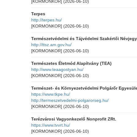
[KORMONKOR]
(2026-06-10)
Terpes
http://terpes.hu/
[KORMONKOR]
(2026-06-10)
Természetvédelmi és Tájvédelmi Szakértői Névjeg
http://ttsz.am.gov.hu/
[KORMONKOR]
(2026-06-10)
Természetes Életmód Alapítvány (TEA)
http://www.teaagostyan.hu/
[KORMONKOR]
(2026-06-10)
Természet- és Környezetvédelmi Polgárőr Egyesület
https://www.tkpe.hu/
http://termeszetvedelmi-polgarorseg.hu/
[KORMONKOR]
(2026-06-10)
Terézvárosi Vagyonkezelő Nonprofit ZRt.
https://www.tvvrt.hu/
[KORMONKOR]
(2026-06-10)