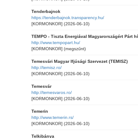
Tenderbajnok
https://tenderbajnok.transparency.hu/
[KORMONKOR]
(2026-06-10)
TEMPO - Tiszta Energiával Magyarországért Párt hí
http://www.tempopart.hu/
[KORMONKOR]
(megszűnt)
Temesvári Magyar Ifjúsági Szervezet (TEMISZ)
http://temisz.ro/
[KORMONKOR]
(2026-06-10)
Temesvár
http://temesvaros.ro/
[KORMONKOR]
(2026-06-10)
Temerin
http://www.temerin.rs/
[KORMONKOR]
(2026-06-10)
Telkibánya