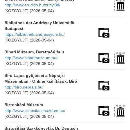
http://www.eruditio.hu/zrinyi3d/
[KOZGYUJT]
(2026-05-04)
Bibliothek der Andrássy Universität
Budapest
https://bibliothek.andrassyuni.hu/
[KOZGYUJT]
(2026-05-04)
Bihari Múzeum, Berettyóújfalu
http://www.biharimuzeum.hu/
[KOZGYUJT]
(2026-05-04)
Bíró Lajos gyűjtései a Néprajzi
Múzeumban - Online kiállítások, Bíró
http://biro.neprajz.hu/
[KOZGYUJT]
(2026-05-04)
Biztosítási Múzeum
http://www.biztositasimuzeum.hu/
[KOZGYUJT]
(2026-05-04)
Biztosítási Szakkönyvtár, Dr. Deutsch