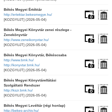
Békés Megyei Értéktár
http://ertektar.bekesmegye.hu/
[KOZGYUJT]
(2026-05-04)
Békés Megyei Könyvtár zenei részlege -
Zenekönyvtár
http://www.zeneikonyvtar.hu/
[KOZGYUJT]
(2026-05-04)
Békés Megyei Könyvtár, Békéscsaba
http://www.bmk.hu/
http://konyvtar.bmk.hu/
[KOZGYUJT]
(2026-05-04)
Békés Megyei Könyvtárellátási
Szolgáltató Rendszer
http://kszr.bmk.hu/
[KOZGYUJT]
(2026-05-04)
Békés Megyei Levéltár (régi honlap)
http://bekes-archiv.hu/