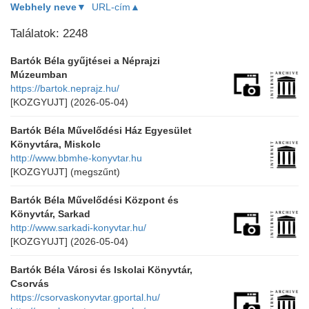
Webhely neve▼
URL-cím▲
Találatok: 2248
Bartók Béla gyűjtései a Néprajzi
Múzeumban
https://bartok.neprajz.hu/
[KOZGYUJT]
(2026-05-04)
Bartók Béla Művelődési Ház Egyesület
Könyvtára, Miskolc
http://www.bbmhe-konyvtar.hu
[KOZGYUJT]
(megszűnt)
Bartók Béla Művelődési Központ és
Könyvtár, Sarkad
http://www.sarkadi-konyvtar.hu/
[KOZGYUJT]
(2026-05-04)
Bartók Béla Városi és Iskolai Könyvtár,
Csorvás
https://csorvaskonyvtar.gportal.hu/