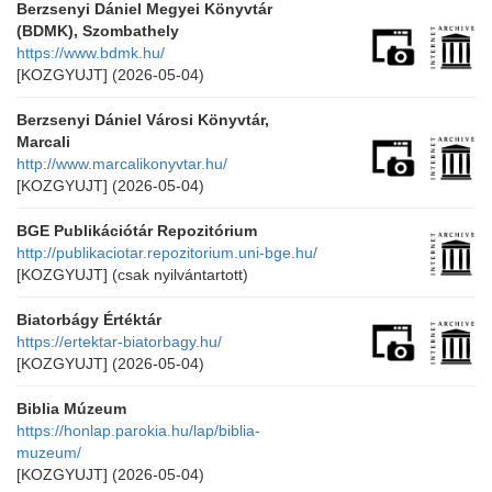
Berzsenyi Dániel Megyei Könyvtár
(BDMK), Szombathely
https://www.bdmk.hu/
[KOZGYUJT]
(2026-05-04)
Berzsenyi Dániel Városi Könyvtár,
Marcali
http://www.marcalikonyvtar.hu/
[KOZGYUJT]
(2026-05-04)
BGE Publikációtár Repozitórium
http://publikaciotar.repozitorium.uni-bge.hu/
[KOZGYUJT]
(csak nyilvántartott)
Biatorbágy Értéktár
https://ertektar-biatorbagy.hu/
[KOZGYUJT]
(2026-05-04)
Biblia Múzeum
https://honlap.parokia.hu/lap/biblia-
muzeum/
[KOZGYUJT]
(2026-05-04)