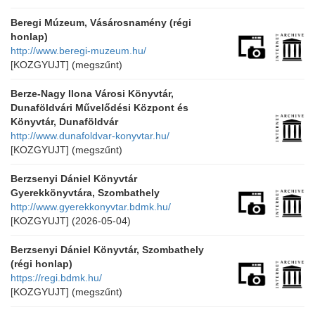
Beregi Múzeum, Vásárosnamény (régi
honlap)
http://www.beregi-muzeum.hu/
[KOZGYUJT]
(megszűnt)
Berze-Nagy Ilona Városi Könyvtár,
Dunaföldvári Művelődési Központ és
Könyvtár, Dunaföldvár
http://www.dunafoldvar-konyvtar.hu/
[KOZGYUJT]
(megszűnt)
Berzsenyi Dániel Könyvtár
Gyerekkönyvtára, Szombathely
http://www.gyerekkonyvtar.bdmk.hu/
[KOZGYUJT]
(2026-05-04)
Berzsenyi Dániel Könyvtár, Szombathely
(régi honlap)
https://regi.bdmk.hu/
[KOZGYUJT]
(megszűnt)