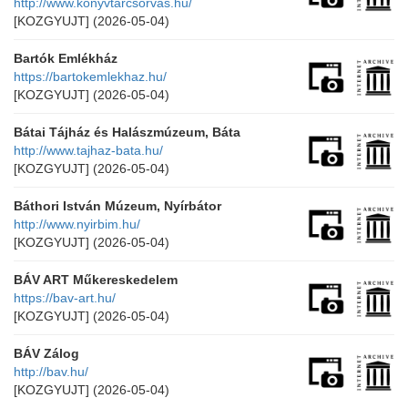
http://www.konyvtarcsorvas.hu/
[KOZGYUJT]
(2026-05-04)
Bartók Emlékház
https://bartokemlekhaz.hu/
[KOZGYUJT]
(2026-05-04)
Bátai Tájház és Halászmúzeum, Báta
http://www.tajhaz-bata.hu/
[KOZGYUJT]
(2026-05-04)
Báthori István Múzeum, Nyírbátor
http://www.nyirbim.hu/
[KOZGYUJT]
(2026-05-04)
BÁV ART Műkereskedelem
https://bav-art.hu/
[KOZGYUJT]
(2026-05-04)
BÁV Zálog
http://bav.hu/
[KOZGYUJT]
(2026-05-04)