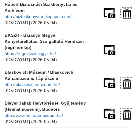
Róbert Biztosítási Szakkönyvtár és
Archívum
http://biztoskonyvtar.blogspot.com/
[KOZGYUJT]
(2026-05-04)
BKSZR - Baranya Megyei
Könyvtárellátási Szolgáltató Rendszer
(régi honlap)
https://regi.bkszr.csgyk.hu/
[KOZGYUJT]
(2026-05-04)
Blaskovich Múzeum / Blaskovich
Kúriamúzeum, Tápiószele
http://blaskovichmuzeum.hu/
[KOZGYUJT]
(2026-05-04)
Bleyer Jakab Helytörténeti Gyűjtemény
(Heimatmuseum), Budaörs
http://www.heimatmuseum.hu/
[KOZGYUJT]
(2026-05-04)