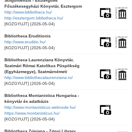
Strigoniensis - Esztergomi
Főszékesegyházi Könyvtár, Esztergom
http://www.bibliotheca.hu/
http://esztergom.bibliotheca.hu/
[KOZGYUJT]
(2026-05-04)
Bibliotheca Eruditionis
http://www.eruditio.hu/
[KOZGYUJT]
(2026-05-04)
Bibliotheca Laurenziana Könyvtár,
Szatmári Római Katolikus Püspökség
(Egyházmegye), Szatmárnémeti
http://www.bibliothecalaurenziana.ro/
[KOZGYUJT]
(2026-05-04)
Bibliotheca Montanistica Hungarica -
könyvtár és adatbázis
http://www.montanisticus.webnode.hu/
https://www.montanisticus.hu/
[KOZGYUJT]
(2026-05-04)
Bibliotheca Zriniana - Zrinyi Library