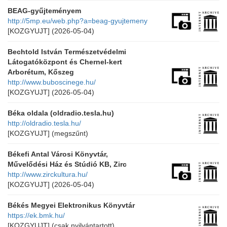
BEAG-gyűjteményem
http://5mp.eu/web.php?a=beag-gyujtemeny
[KOZGYUJT]
(2026-05-04)
Bechtold István Természetvédelmi
Látogatóközpont és Chernel-kert
Arborétum, Kőszeg
http://www.buboscinege.hu/
[KOZGYUJT]
(2026-05-04)
Béka oldala (oldradio.tesla.hu)
http://oldradio.tesla.hu/
[KOZGYUJT]
(megszűnt)
Békefi Antal Városi Könyvtár,
Művelődési Ház és Stúdió KB, Zirc
http://www.zirckultura.hu/
[KOZGYUJT]
(2026-05-04)
Békés Megyei Elektronikus Könyvtár
https://ek.bmk.hu/
[KOZGYUJT]
(csak nyilvántartott)