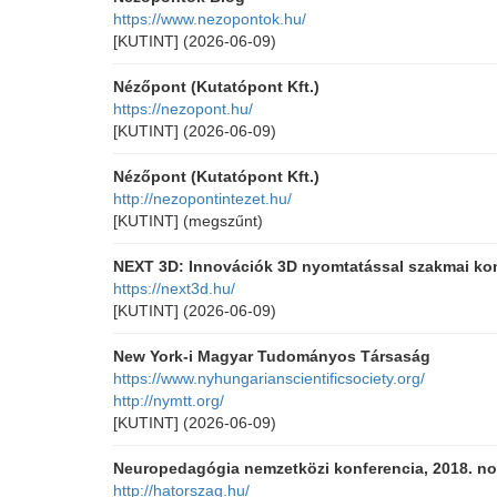
https://www.nezopontok.hu/
[KUTINT]
(2026-06-09)
Nézőpont (Kutatópont Kft.)
https://nezopont.hu/
[KUTINT]
(2026-06-09)
Nézőpont (Kutatópont Kft.)
http://nezopontintezet.hu/
[KUTINT]
(megszűnt)
NEXT 3D: Innovációk 3D nyomtatással szakmai ko
https://next3d.hu/
[KUTINT]
(2026-06-09)
New York-i Magyar Tudományos Társaság
https://www.nyhungarianscientificsociety.org/
http://nymtt.org/
[KUTINT]
(2026-06-09)
Neuropedagógia nemzetközi konferencia, 2018. no
http://hatorszag.hu/