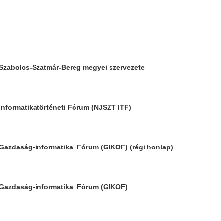
zabolcs-Szatmár-Bereg megyei szervezete
formatikatörténeti Fórum (NJSZT ITF)
zdaság-informatikai Fórum (GIKOF) (régi honlap)
azdaság-informatikai Fórum (GIKOF)