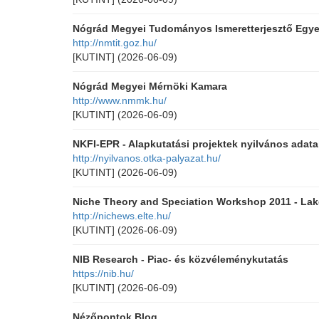
Nógrád Megyei Tudományos Ismeretterjesztő Egye
http://nmtit.goz.hu/
[KUTINT]
(2026-06-09)
Nógrád Megyei Mérnöki Kamara
http://www.nmmk.hu/
[KUTINT]
(2026-06-09)
NKFI-EPR - Alapkutatási projektek nyilvános adat
http://nyilvanos.otka-palyazat.hu/
[KUTINT]
(2026-06-09)
Niche Theory and Speciation Workshop 2011 - Lak
http://nichews.elte.hu/
[KUTINT]
(2026-06-09)
NIB Research - Piac- és közvéleménykutatás
https://nib.hu/
[KUTINT]
(2026-06-09)
Nézőpontok Blog