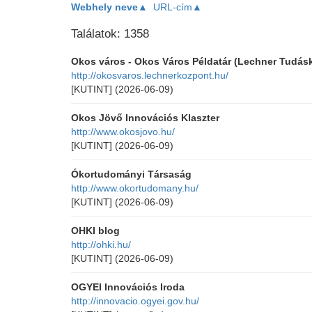
Webhely neve▲
URL-cím▲
Találatok: 1358
Okos város - Okos Város Példatár (Lechner Tudás
http://okosvaros.lechnerkozpont.hu/
[KUTINT]
(2026-06-09)
Okos Jövő Innovációs Klaszter
http://www.okosjovo.hu/
[KUTINT]
(2026-06-09)
Ókortudományi Társaság
http://www.okortudomany.hu/
[KUTINT]
(2026-06-09)
OHKI blog
http://ohki.hu/
[KUTINT]
(2026-06-09)
OGYEI Innovációs Iroda
http://innovacio.ogyei.gov.hu/