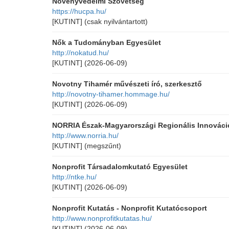
Növényvédelmi Szövetség
https://hucpa.hu/
[KUTINT]
(csak nyilvántartott)
Nők a Tudományban Egyesület
http://nokatud.hu/
[KUTINT]
(2026-06-09)
Novotny Tihamér művészeti író, szerkesztő
http://novotny-tihamer.hommage.hu/
[KUTINT]
(2026-06-09)
NORRIA Észak-Magyarországi Regionális Innovác
http://www.norria.hu/
[KUTINT]
(megszűnt)
Nonprofit Társadalomkutató Egyesület
http://ntke.hu/
[KUTINT]
(2026-06-09)
Nonprofit Kutatás - Nonprofit Kutatócsoport
http://www.nonprofitkutatas.hu/
[KUTINT]
(2026-06-09)