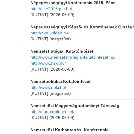
Népegészségügyi konferencia 2015, Pécs
http://nke2015.pte.hu/
[KUTINT]
(2026-06-09)
Népegészségügyi Képző- és Kutatóhelyek Ország
http://nke.unideb.hu/
[KUTINT]
(megszűnt)
Nemzetstratégiai Kutatóintézet
http://www.nemzetstrategiai-kutatointezet.hu/
http://www.nski.hu/
[KUTINT]
(2026-06-09)
Nemzetpolitikai Kutatóintézet
http://www.npki.hu/
[KUTINT]
(megszűnt)
Nemzetközi Magyarságtudományi Társaság
http://hungarologia.net/
[KUTINT]
(2026-06-09)
Nemzetközi Karbantartási Konferencia