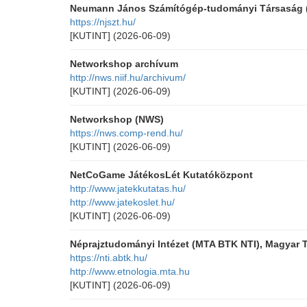
Neumann János Számítógép-tudományi Társaság 
https://njszt.hu/
[KUTINT]
(2026-06-09)
Networkshop archívum
http://nws.niif.hu/archivum/
[KUTINT]
(2026-06-09)
Networkshop (NWS)
https://nws.comp-rend.hu/
[KUTINT]
(2026-06-09)
NetCoGame JátékosLét Kutatóközpont
http://www.jatekkutatas.hu/
http://www.jatekoslet.hu/
[KUTINT]
(2026-06-09)
Néprajztudományi Intézet (MTA BTK NTI), Magya
https://nti.abtk.hu/
http://www.etnologia.mta.hu
[KUTINT]
(2026-06-09)