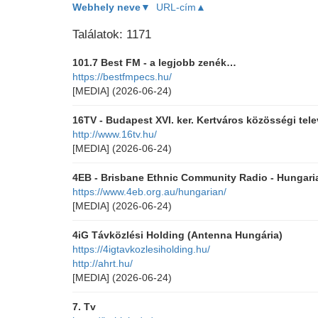
Webhely neve▼
URL-cím▲
Találatok: 1171
101.7 Best FM - a legjobb zenék…
https://bestfmpecs.hu/
[MEDIA]
(2026-06-24)
16TV - Budapest XVI. ker. Kertváros közösségi tele
http://www.16tv.hu/
[MEDIA]
(2026-06-24)
4EB - Brisbane Ethnic Community Radio - Hungar
https://www.4eb.org.au/hungarian/
[MEDIA]
(2026-06-24)
4iG Távközlési Holding (Antenna Hungária)
https://4igtavkozlesiholding.hu/
http://ahrt.hu/
[MEDIA]
(2026-06-24)
7. Tv