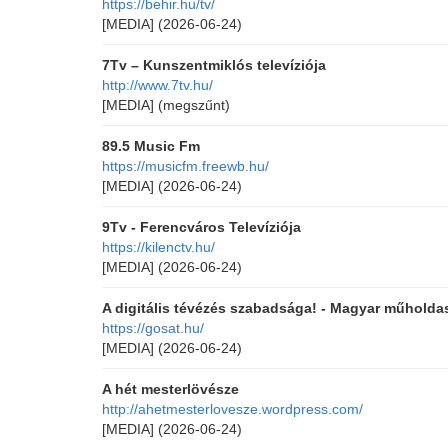
https://behir.hu/tv/
[MEDIA]
(2026-06-24)
7Tv – Kunszentmiklós televíziója
http://www.7tv.hu/
[MEDIA]
(megszűnt)
89.5 Music Fm
https://musicfm.freewb.hu/
[MEDIA]
(2026-06-24)
9Tv - Ferencváros Televíziója
https://kilenctv.hu/
[MEDIA]
(2026-06-24)
A digitális tévézés szabadsága! - Magyar műholda
https://gosat.hu/
[MEDIA]
(2026-06-24)
A hét mesterlövésze
http://ahetmesterlovesze.wordpress.com/
[MEDIA]
(2026-06-24)