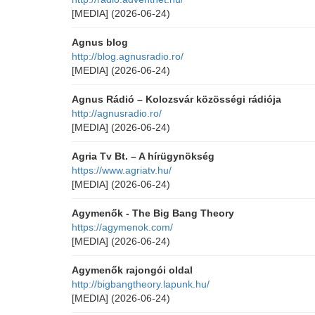
[MEDIA]
(2026-06-24)
Agnus blog
http://blog.agnusradio.ro/
[MEDIA]
(2026-06-24)
Agnus Rádió – Kolozsvár közösségi rádiója
http://agnusradio.ro/
[MEDIA]
(2026-06-24)
Agria Tv Bt. – A hírügynökség
https://www.agriatv.hu/
[MEDIA]
(2026-06-24)
Agymenők - The Big Bang Theory
https://agymenok.com/
[MEDIA]
(2026-06-24)
Agymenők rajongói oldal
http://bigbangtheory.lapunk.hu/
[MEDIA]
(2026-06-24)