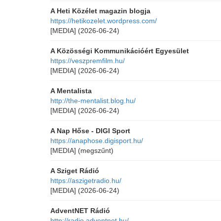
A Heti Közélet magazin blogja
https://hetikozelet.wordpress.com/
[MEDIA]
(2026-06-24)
A Közösségi Kommunikációért Egyesület
https://veszpremfilm.hu/
[MEDIA]
(2026-06-24)
A Mentalista
http://the-mentalist.blog.hu/
[MEDIA]
(2026-06-24)
A Nap Hőse - DIGI Sport
https://anaphose.digisport.hu/
[MEDIA]
(megszűnt)
A Sziget Rádió
https://aszigetradio.hu/
[MEDIA]
(2026-06-24)
AdventNET Rádió
http://radio.adventnet.hu/