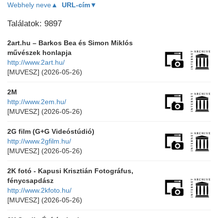
Webhely neve▲
URL-cím▼
Találatok: 9897
2art.hu – Barkos Bea és Simon Miklós
művészek honlapja
http://www.2art.hu/
[MUVESZ]
(2026-05-26)
2M
http://www.2em.hu/
[MUVESZ]
(2026-05-26)
2G film (G+G Videóstúdió)
http://www.2gfilm.hu/
[MUVESZ]
(2026-05-26)
2K fotó - Kapusi Krisztián Fotográfus,
fénycsapdász
http://www.2kfoto.hu/
[MUVESZ]
(2026-05-26)