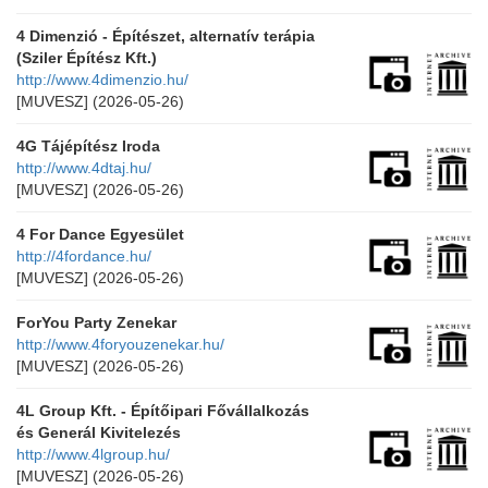
4 Dimenzió - Építészet, alternatív terápia
(Sziler Építész Kft.)
http://www.4dimenzio.hu/
[MUVESZ]
(2026-05-26)
4G Tájépítész Iroda
http://www.4dtaj.hu/
[MUVESZ]
(2026-05-26)
4 For Dance Egyesület
http://4fordance.hu/
[MUVESZ]
(2026-05-26)
ForYou Party Zenekar
http://www.4foryouzenekar.hu/
[MUVESZ]
(2026-05-26)
4L Group Kft. - Építőipari Fővállalkozás
és Generál Kivitelezés
http://www.4lgroup.hu/
[MUVESZ]
(2026-05-26)