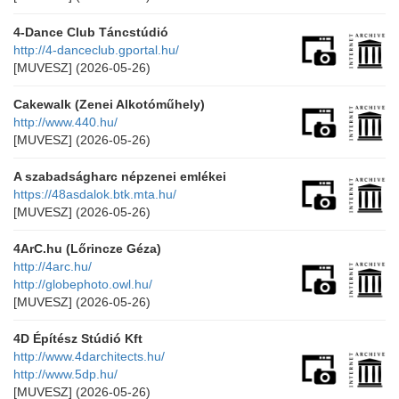
4-Dance Club Táncstúdió
http://4-danceclub.gportal.hu/
[MUVESZ]
(2026-05-26)
Cakewalk (Zenei Alkotóműhely)
http://www.440.hu/
[MUVESZ]
(2026-05-26)
A szabadságharc népzenei emlékei
https://48asdalok.btk.mta.hu/
[MUVESZ]
(2026-05-26)
4ArC.hu (Lőrincze Géza)
http://4arc.hu/
http://globephoto.owl.hu/
[MUVESZ]
(2026-05-26)
4D Építész Stúdió Kft
http://www.4darchitects.hu/
http://www.5dp.hu/
[MUVESZ]
(2026-05-26)