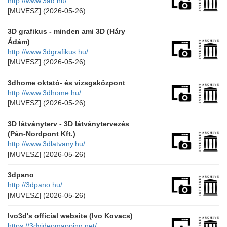
http://www.3ad.hu/
[MUVESZ]
(2026-05-26)
3D grafikus - minden ami 3D (Háry
Ádám)
http://www.3dgrafikus.hu/
[MUVESZ]
(2026-05-26)
3dhome oktató- és vizsgaközpont
http://www.3dhome.hu/
[MUVESZ]
(2026-05-26)
3D látványterv - 3D látványtervezés
(Pán-Nordpont Kft.)
http://www.3dlatvany.hu/
[MUVESZ]
(2026-05-26)
3dpano
http://3dpano.hu/
[MUVESZ]
(2026-05-26)
Ivo3d's official website (Ivo Kovacs)
https://3dvideomapping.net/