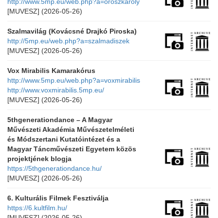
http://www.5mp.eu/web.php?a=oroszkaroly
[MUVESZ]
(2026-05-26)
Szalmavilág (Kovácsné Drajkó Piroska)
http://5mp.eu/web.php?a=szalmadiszek
[MUVESZ]
(2026-05-26)
Vox Mirabilis Kamarakórus
http://www.5mp.eu/web.php?a=voxmirabilis
http://www.voxmirabilis.5mp.eu/
[MUVESZ]
(2026-05-26)
5thgeneration​dance – A Magyar
Művészeti Akadémia Művészetelméleti
és Módszertani Kutatóintézet és a
Magyar Táncművészeti Egyetem közös
projektjének blogja
https://5thgenerationdance.hu/
[MUVESZ]
(2026-05-26)
6. Kulturális Filmek Fesztiválja
https://6.kultfilm.hu/
[MUVESZ]
(2026-05-26)