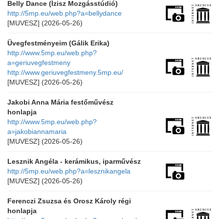
Belly Dance (Ízisz Mozgásstúdió)
http://5mp.eu/web.php?a=bellydance
[MUVESZ]
(2026-05-26)
Üvegfestményeim (Gálik Erika)
http://www.5mp.eu/web.php?
a=geriuvegfestmeny
http://www.geriuvegfestmeny.5mp.eu/
[MUVESZ]
(2026-05-26)
Jakobi Anna Mária festőművész
honlapja
http://www.5mp.eu/web.php?
a=jakobiannamaria
[MUVESZ]
(2026-05-26)
Lesznik Angéla - kerámikus, iparművész
http://5mp.eu/web.php?a=lesznikangela
[MUVESZ]
(2026-05-26)
Ferenczi Zsuzsa és Orosz Károly régi
honlapja