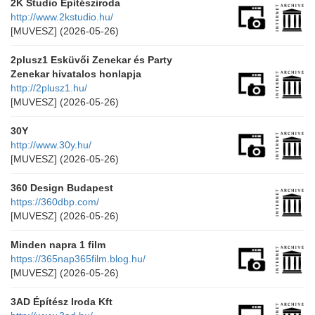
2K Studio Építésziroda
http://www.2kstudio.hu/
[MUVESZ]
(2026-05-26)
2plusz1 Esküvői Zenekar és Party
Zenekar hivatalos honlapja
http://2plusz1.hu/
[MUVESZ]
(2026-05-26)
30Y
http://www.30y.hu/
[MUVESZ]
(2026-05-26)
360 Design Budapest
https://360dbp.com/
[MUVESZ]
(2026-05-26)
Minden napra 1 film
https://365nap365film.blog.hu/
[MUVESZ]
(2026-05-26)
3AD Építész Iroda Kft