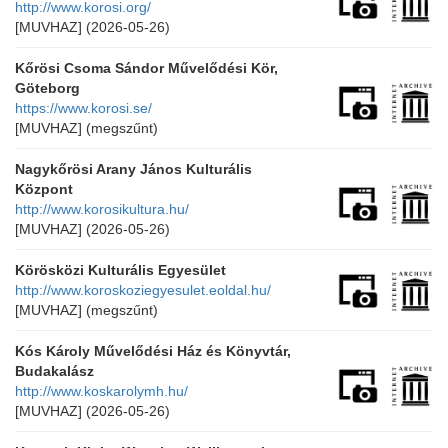
http://www.korosi.org/
[MUVHAZ]
(2026-05-26)
Kőrösi Csoma Sándor Művelődési Kör,
Göteborg
https://www.korosi.se/
[MUVHAZ]
(megszűnt)
Nagykőrösi Arany János Kulturális
Központ
http://www.korosikultura.hu/
[MUVHAZ]
(2026-05-26)
Körösközi Kulturális Egyesület
http://www.koroskoziegyesulet.eoldal.hu/
[MUVHAZ]
(megszűnt)
Kós Károly Művelődési Ház és Könyvtár,
Budakalász
http://www.koskarolymh.hu/
[MUVHAZ]
(2026-05-26)