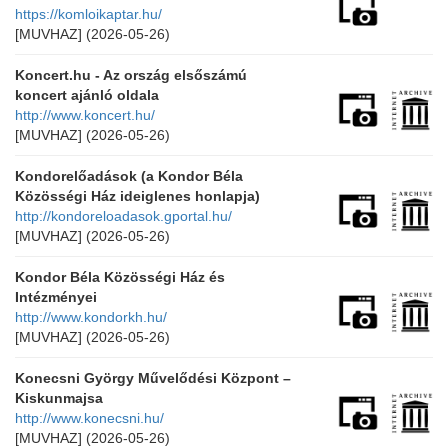
https://komloikaptar.hu/
[MUVHAZ]
(2026-05-26)
Koncert.hu - Az ország elsőszámú
koncert ajánló oldala
http://www.koncert.hu/
[MUVHAZ]
(2026-05-26)
Kondorelőadások (a Kondor Béla
Közösségi Ház ideiglenes honlapja)
http://kondoreloadasok.gportal.hu/
[MUVHAZ]
(2026-05-26)
Kondor Béla Közösségi Ház és
Intézményei
http://www.kondorkh.hu/
[MUVHAZ]
(2026-05-26)
Konecsni György Művelődési Központ –
Kiskunmajsa
http://www.konecsni.hu/
[MUVHAZ]
(2026-05-26)