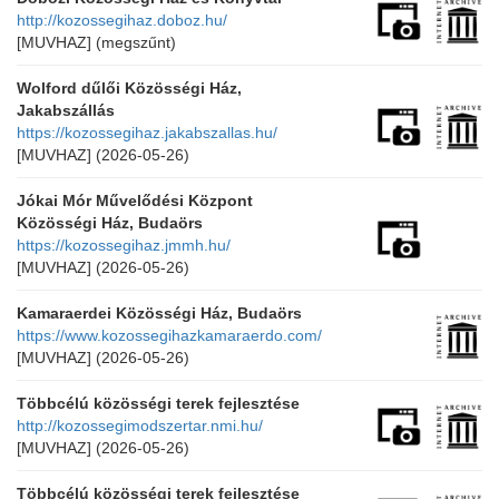
http://kozossegihaz.doboz.hu/
[MUVHAZ]
(megszűnt)
Wolford dűlői Közösségi Ház,
Jakabszállás
https://kozossegihaz.jakabszallas.hu/
[MUVHAZ]
(2026-05-26)
Jókai Mór Művelődési Központ
Közösségi Ház, Budaörs
https://kozossegihaz.jmmh.hu/
[MUVHAZ]
(2026-05-26)
Kamaraerdei Közösségi Ház, Budaörs
https://www.kozossegihazkamaraerdo.com/
[MUVHAZ]
(2026-05-26)
Többcélú közösségi terek fejlesztése
http://kozossegimodszertar.nmi.hu/
[MUVHAZ]
(2026-05-26)
Többcélú közösségi terek fejlesztése