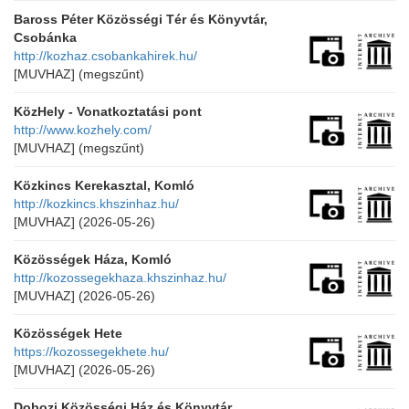
Baross Péter Közösségi Tér és Könyvtár,
Csobánka
http://kozhaz.csobankahirek.hu/
[MUVHAZ]
(megszűnt)
KözHely - Vonatkoztatási pont
http://www.kozhely.com/
[MUVHAZ]
(megszűnt)
Közkincs Kerekasztal, Komló
http://kozkincs.khszinhaz.hu/
[MUVHAZ]
(2026-05-26)
Közösségek Háza, Komló
http://kozossegekhaza.khszinhaz.hu/
[MUVHAZ]
(2026-05-26)
Közösségek Hete
https://kozossegekhete.hu/
[MUVHAZ]
(2026-05-26)
Dobozi Közösségi Ház és Könyvtár