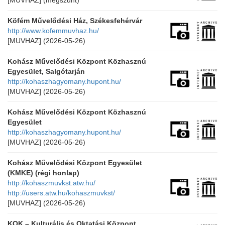
[MUVHAZ]
(megszűnt)
Köfém Művelődési Ház, Székesfehérvár
http://www.kofemmuvhaz.hu/
[MUVHAZ]
(2026-05-26)
Kohász Művelődési Központ Közhasznú
Egyesület, Salgótarján
http://kohaszhagyomany.hupont.hu/
[MUVHAZ]
(2026-05-26)
Kohász Művelődési Központ Közhasznú
Egyesület
http://kohaszhagyomany.hupont.hu/
[MUVHAZ]
(2026-05-26)
Kohász Művelődési Központ Egyesület
(KMKE) (régi honlap)
http://kohaszmuvkst.atw.hu/
http://users.atw.hu/kohaszmuvkst/
[MUVHAZ]
(2026-05-26)
KOK – Kulturális és Oktatási Központ