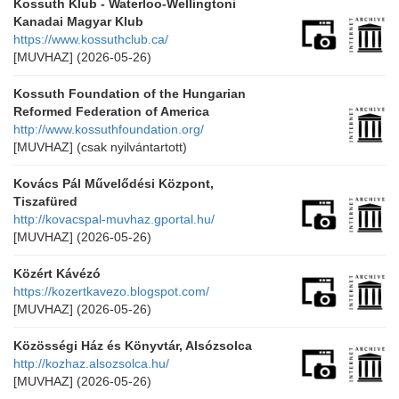
Kossuth Klub - Waterloo-Wellingtoni
Kanadai Magyar Klub
https://www.kossuthclub.ca/
[MUVHAZ]
(2026-05-26)
Kossuth Foundation of the Hungarian
Reformed Federation of America
http://www.kossuthfoundation.org/
[MUVHAZ]
(csak nyilvántartott)
Kovács Pál Művelődési Központ,
Tiszafüred
http://kovacspal-muvhaz.gportal.hu/
[MUVHAZ]
(2026-05-26)
Közért Kávézó
https://kozertkavezo.blogspot.com/
[MUVHAZ]
(2026-05-26)
Közösségi Ház és Könyvtár, Alsózsolca
http://kozhaz.alsozsolca.hu/
[MUVHAZ]
(2026-05-26)