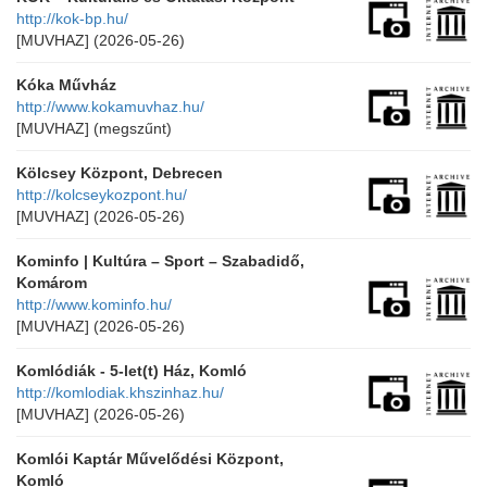
http://kok-bp.hu/
[MUVHAZ]
(2026-05-26)
Kóka Művház
http://www.kokamuvhaz.hu/
[MUVHAZ]
(megszűnt)
Kölcsey Központ, Debrecen
http://kolcseykozpont.hu/
[MUVHAZ]
(2026-05-26)
Kominfo | Kultúra – Sport – Szabadidő,
Komárom
http://www.kominfo.hu/
[MUVHAZ]
(2026-05-26)
Komlódiák - 5-let(t) Ház, Komló
http://komlodiak.khszinhaz.hu/
[MUVHAZ]
(2026-05-26)
Komlói Kaptár Művelődési Központ,
Komló