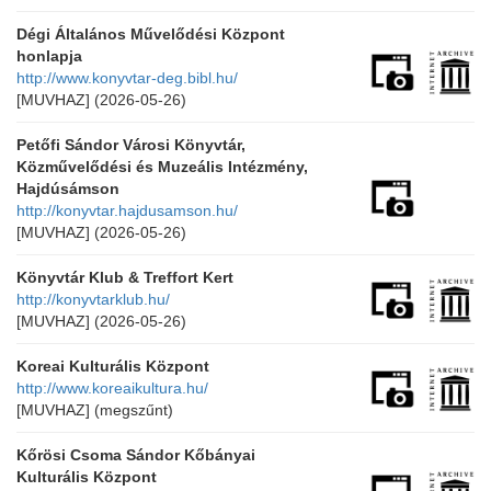
Dégi Általános Művelődési Központ
honlapja
http://www.konyvtar-deg.bibl.hu/
[MUVHAZ]
(2026-05-26)
Petőfi Sándor Városi Könyvtár,
Közművelődési és Muzeális Intézmény,
Hajdúsámson
http://konyvtar.hajdusamson.hu/
[MUVHAZ]
(2026-05-26)
Könyvtár Klub & Treffort Kert
http://konyvtarklub.hu/
[MUVHAZ]
(2026-05-26)
Koreai Kulturális Központ
http://www.koreaikultura.hu/
[MUVHAZ]
(megszűnt)
Kőrösi Csoma Sándor Kőbányai
Kulturális Központ