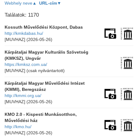
Webhely neve▲
URL-cím▼
Találatok: 1170
Kossuth Művelődési Központ, Dabas
http://kmkdabas.hu/
[MUVHAZ]
(2026-05-26)
Kárpátaljai Magyar Kulturális Szövetség
(KMKSZ), Ungvár
https://kmksz.com.ua/
[MUVHAZ]
(csak nyilvántartott)
Kárpátaljai Magyar Művelődési Intézet
(KMMI), Beregszász
http://kmmi.org.ua/
[MUVHAZ]
(2026-05-26)
KMO 2.0 - Kispesti Munkásotthon,
Művelődési ház
http://kmo.hu/
[MUVHAZ]
(2026-05-26)