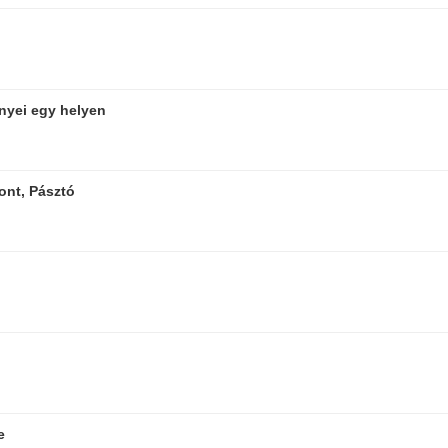
ényei egy helyen
ont, Pásztó
e