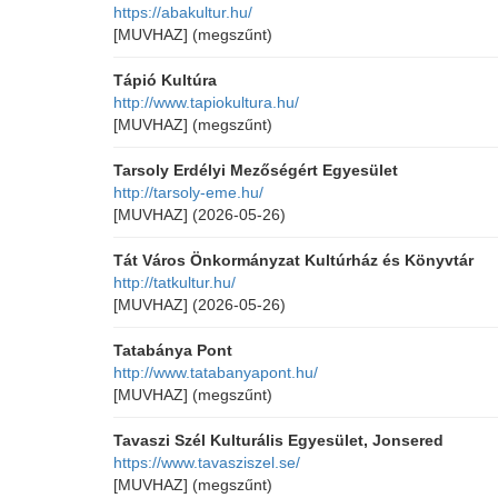
https://abakultur.hu/
[MUVHAZ]
(megszűnt)
Tápió Kultúra
http://www.tapiokultura.hu/
[MUVHAZ]
(megszűnt)
Tarsoly Erdélyi Mezőségért Egyesület
http://tarsoly-eme.hu/
[MUVHAZ]
(2026-05-26)
Tát Város Önkormányzat Kultúrház és Könyvtár
http://tatkultur.hu/
[MUVHAZ]
(2026-05-26)
Tatabánya Pont
http://www.tatabanyapont.hu/
[MUVHAZ]
(megszűnt)
Tavaszi Szél Kulturális Egyesület, Jonsered
https://www.tavasziszel.se/
[MUVHAZ]
(megszűnt)