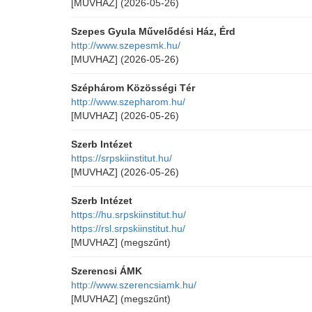
[MUVHAZ]
(2026-05-26)
Szepes Gyula Művelődési Ház, Érd
http://www.szepesmk.hu/
[MUVHAZ]
(2026-05-26)
Széphárom Közösségi Tér
http://www.szepharom.hu/
[MUVHAZ]
(2026-05-26)
Szerb Intézet
https://srpskiinstitut.hu/
[MUVHAZ]
(2026-05-26)
Szerb Intézet
https://hu.srpskiinstitut.hu/
https://rsl.srpskiinstitut.hu/
[MUVHAZ]
(megszűnt)
Szerencsi ÁMK
http://www.szerencsiamk.hu/
[MUVHAZ]
(megszűnt)