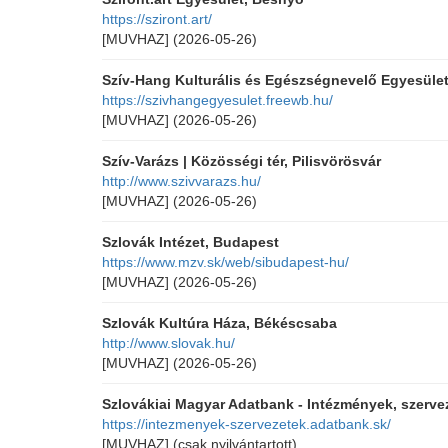
https://sziront.art/
[MUVHAZ]
(2026-05-26)
Szív-Hang Kulturális és Egészségnevelő Egyesüle
https://szivhangegyesulet.freewb.hu/
[MUVHAZ]
(2026-05-26)
Szív-Varázs | Közösségi tér, Pilisvörösvár
http://www.szivvarazs.hu/
[MUVHAZ]
(2026-05-26)
Szlovák Intézet, Budapest
https://www.mzv.sk/web/sibudapest-hu/
[MUVHAZ]
(2026-05-26)
Szlovák Kultúra Háza, Békéscsaba
http://www.slovak.hu/
[MUVHAZ]
(2026-05-26)
Szlovákiai Magyar Adatbank - Intézmények, szerve
https://intezmenyek-szervezetek.adatbank.sk/
[MUVHAZ]
(csak nyilvántartott)