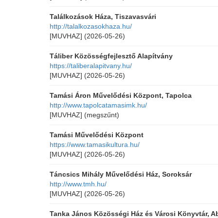
Találkozások Háza, Tiszavasvári
http://talalkozasokhaza.hu/
[MUVHAZ]
(2026-05-26)
Táliber Közösségfejlesztő Alapítvány
https://taliberalapitvany.hu/
[MUVHAZ]
(2026-05-26)
Tamási Áron Művelődési Központ, Tapolca
http://www.tapolcatamasimk.hu/
[MUVHAZ]
(megszűnt)
Tamási Művelődési Központ
https://www.tamasikultura.hu/
[MUVHAZ]
(2026-05-26)
Táncsics Mihály Művelődési Ház, Soroksár
http://www.tmh.hu/
[MUVHAZ]
(2026-05-26)
Tanka János Közösségi Ház és Városi Könyvtár, A