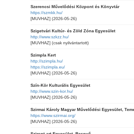
Szerencsi Művelődési Központ és Könyvtár
https://szmkk.hu/
[MUVHAZ]
(2026-05-26)
Szigetvári Kultúr- és Zöld Zóna Egyesület
http://www.szkzz.hu/
[MUVHAZ]
(csak nyilvántartott)
Szimpla Kert
http://szimpla.hu/
https://szimpla.eu/
[MUVHAZ]
(2026-05-26)
Szín-Kör Kulturális Egyesület
http://www.szin-kor.hu/
[MUVHAZ]
(2026-05-26)
Szirmai Károly Magyar Művelődési Egyesület, Tem
https://www.szirmai.org/
[MUVHAZ]
(2026-05-26)
Sziront.art Egyesület, Besnyő