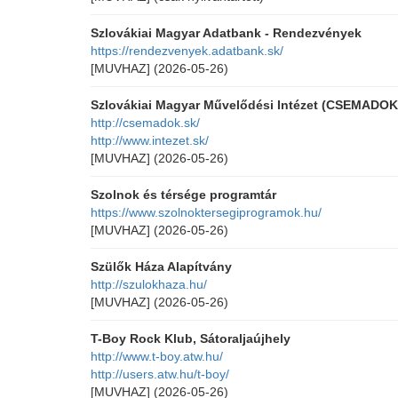
Szlovákiai Magyar Adatbank - Rendezvények
https://rendezvenyek.adatbank.sk/
[MUVHAZ]
(2026-05-26)
Szlovákiai Magyar Művelődési Intézet (CSEMADOK
http://csemadok.sk/
http://www.intezet.sk/
[MUVHAZ]
(2026-05-26)
Szolnok és térsége programtár
https://www.szolnoktersegiprogramok.hu/
[MUVHAZ]
(2026-05-26)
Szülők Háza Alapítvány
http://szulokhaza.hu/
[MUVHAZ]
(2026-05-26)
T-Boy Rock Klub, Sátoraljaújhely
http://www.t-boy.atw.hu/
http://users.atw.hu/t-boy/
[MUVHAZ]
(2026-05-26)