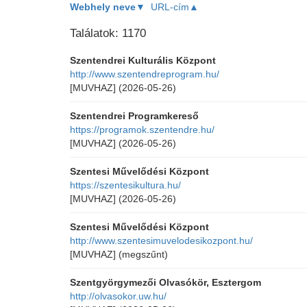
Webhely neve▼
URL-cím▲
Találatok: 1170
Szentendrei Kulturális Központ
http://www.szentendreprogram.hu/
[MUVHAZ]
(2026-05-26)
Szentendrei Programkereső
https://programok.szentendre.hu/
[MUVHAZ]
(2026-05-26)
Szentesi Művelődési Központ
https://szentesikultura.hu/
[MUVHAZ]
(2026-05-26)
Szentesi Művelődési Központ
http://www.szentesimuvelodesikozpont.hu/
[MUVHAZ]
(megszűnt)
Szentgyörgymezői Olvasókör, Esztergom
http://olvasokor.uw.hu/