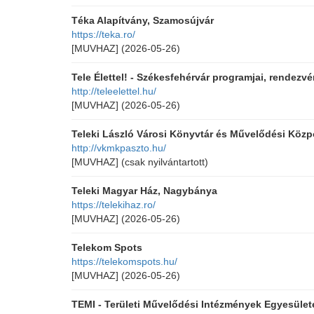
Téka Alapítvány, Szamosújvár
https://teka.ro/
[MUVHAZ]
(2026-05-26)
Tele Élettel! - Székesfehérvár programjai, rendezv
http://teleelettel.hu/
[MUVHAZ]
(2026-05-26)
Teleki László Városi Könyvtár és Művelődési Közp
http://vkmkpaszto.hu/
[MUVHAZ]
(csak nyilvántartott)
Teleki Magyar Ház, Nagybánya
https://telekihaz.ro/
[MUVHAZ]
(2026-05-26)
Telekom Spots
https://telekomspots.hu/
[MUVHAZ]
(2026-05-26)
TEMI - Területi Művelődési Intézmények Egyesület