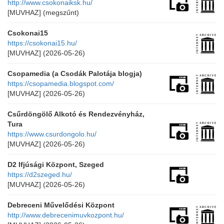
http://www.csokonaiksk.hu/
[MUVHAZ]
(megszűnt)
Csokonai15
https://csokonai15.hu/
[MUVHAZ]
(2026-05-26)
Csopamedia (a Csodák Palotája blogja)
https://csopamedia.blogspot.com/
[MUVHAZ]
(2026-05-26)
Csűrdöngölő Alkotó és Rendezvényház,
Tura
https://www.csurdongolo.hu/
[MUVHAZ]
(2026-05-26)
D2 Ifjúsági Központ, Szeged
https://d2szeged.hu/
[MUVHAZ]
(2026-05-26)
Debreceni Művelődési Központ
http://www.debrecenimuvkozpont.hu/