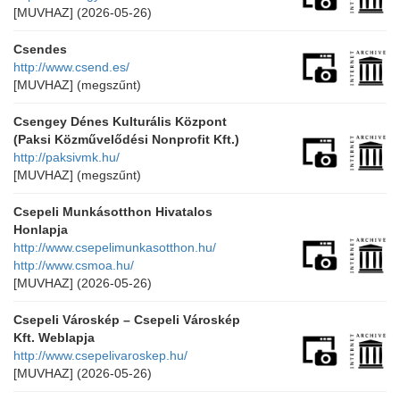
[MUVHAZ]
(2026-05-26)
Csendes
http://www.csend.es/
[MUVHAZ]
(megszűnt)
Csengey Dénes Kulturális Központ
(Paksi Közművelődési Nonprofit Kft.)
http://paksivmk.hu/
[MUVHAZ]
(megszűnt)
Csepeli Munkásotthon Hivatalos
Honlapja
http://www.csepelimunkasotthon.hu/
http://www.csmoa.hu/
[MUVHAZ]
(2026-05-26)
Csepeli Városkép – Csepeli Városkép
Kft. Weblapja
http://www.csepelivaroskep.hu/
[MUVHAZ]
(2026-05-26)