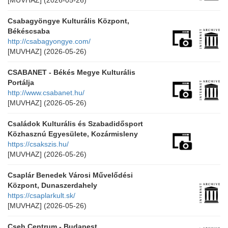
[MUVHAZ]
(2026-05-26)
Csabagyöngye Kulturális Központ,
Békéscsaba
http://csabagyongye.com/
[MUVHAZ]
(2026-05-26)
CSABANET - Békés Megye Kulturális
Portálja
http://www.csabanet.hu/
[MUVHAZ]
(2026-05-26)
Családok Kulturális és Szabadidősport
Közhasznú Egyesülete, Kozármisleny
https://csakszis.hu/
[MUVHAZ]
(2026-05-26)
Csaplár Benedek Városi Művelődési
Központ, Dunaszerdahely
https://csaplarkult.sk/
[MUVHAZ]
(2026-05-26)
Cseh Centrum - Budapest