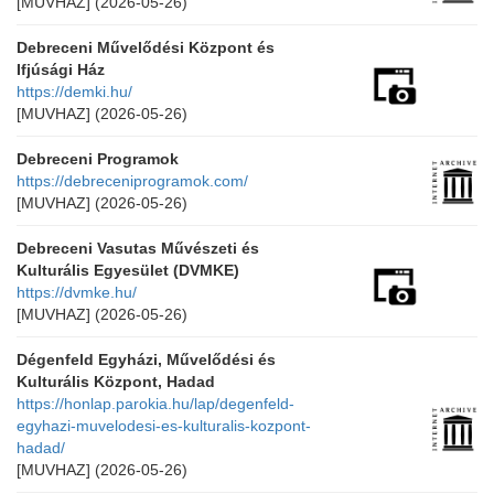
[MUVHAZ]
(2026-05-26)
Debreceni Művelődési Központ és
Ifjúsági Ház
https://demki.hu/
[MUVHAZ]
(2026-05-26)
Debreceni Programok
https://debreceniprogramok.com/
[MUVHAZ]
(2026-05-26)
Debreceni Vasutas Művészeti és
Kulturális Egyesület (DVMKE)
https://dvmke.hu/
[MUVHAZ]
(2026-05-26)
Dégenfeld Egyházi, Művelődési és
Kulturális Központ, Hadad
https://honlap.parokia.hu/lap/degenfeld-
egyhazi-muvelodesi-es-kulturalis-kozpont-
hadad/
[MUVHAZ]
(2026-05-26)