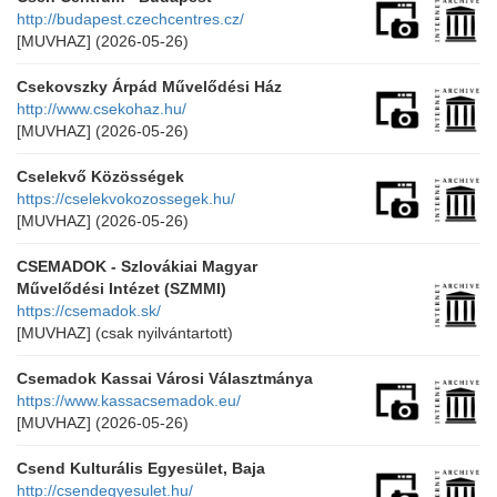
http://budapest.czechcentres.cz/
[MUVHAZ]
(2026-05-26)
Csekovszky Árpád Művelődési Ház
http://www.csekohaz.hu/
[MUVHAZ]
(2026-05-26)
Cselekvő Közösségek
https://cselekvokozossegek.hu/
[MUVHAZ]
(2026-05-26)
CSEMADOK - Szlovákiai Magyar
Művelődési Intézet (SZMMI)
https://csemadok.sk/
[MUVHAZ]
(csak nyilvántartott)
Csemadok Kassai Városi Választmánya
https://www.kassacsemadok.eu/
[MUVHAZ]
(2026-05-26)
Csend Kulturális Egyesület, Baja
http://csendegyesulet.hu/