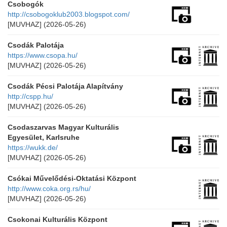
Csobogók
http://csobogoklub2003.blogspot.com/
[MUVHAZ]
(2026-05-26)
Csodák Palotája
https://www.csopa.hu/
[MUVHAZ]
(2026-05-26)
Csodák Pécsi Palotája Alapítvány
http://cspp.hu/
[MUVHAZ]
(2026-05-26)
Csodaszarvas Magyar Kulturális
Egyesület, Karlsruhe
https://wukk.de/
[MUVHAZ]
(2026-05-26)
Csókai Művelődési-Oktatási Központ
http://www.coka.org.rs/hu/
[MUVHAZ]
(2026-05-26)
Csokonai Kulturális Központ