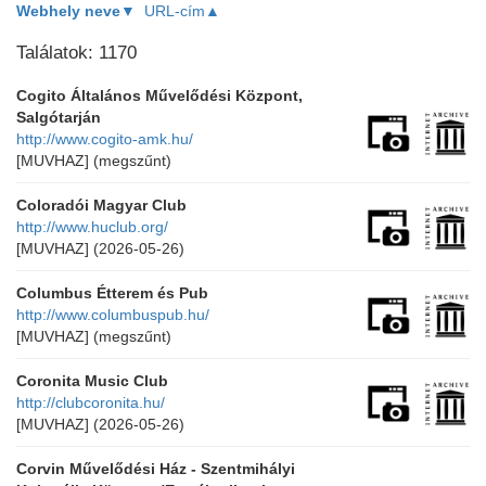
Webhely neve▼
URL-cím▲
Találatok: 1170
Cogito Általános Művelődési Központ,
Salgótarján
http://www.cogito-amk.hu/
[MUVHAZ]
(megszűnt)
Coloradói Magyar Club
http://www.huclub.org/
[MUVHAZ]
(2026-05-26)
Columbus Étterem és Pub
http://www.columbuspub.hu/
[MUVHAZ]
(megszűnt)
Coronita Music Club
http://clubcoronita.hu/
[MUVHAZ]
(2026-05-26)
Corvin Művelődési Ház - Szentmihályi