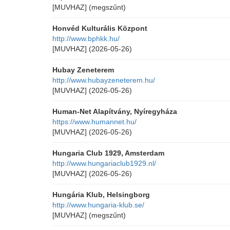
[MUVHAZ]
(megszűnt)
Honvéd Kulturális Központ
http://www.bphkk.hu/
[MUVHAZ]
(2026-05-26)
Hubay Zeneterem
http://www.hubayzeneterem.hu/
[MUVHAZ]
(2026-05-26)
Human-Net Alapítvány, Nyíregyháza
https://www.humannet.hu/
[MUVHAZ]
(2026-05-26)
Hungaria Club 1929, Amsterdam
http://www.hungariaclub1929.nl/
[MUVHAZ]
(2026-05-26)
Hungária Klub, Helsingborg
http://www.hungaria-klub.se/
[MUVHAZ]
(megszűnt)