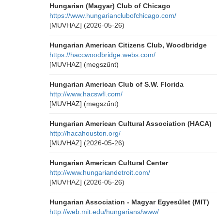
Hungarian (Magyar) Club of Chicago
https://www.hungarianclubofchicago.com/
[MUVHAZ]
(2026-05-26)
Hungarian American Citizens Club, Woodbridge
https://haccwoodbridge.webs.com/
[MUVHAZ]
(megszűnt)
Hungarian American Club of S.W. Florida
http://www.hacswfl.com/
[MUVHAZ]
(megszűnt)
Hungarian American Cultural Association (HACA)
http://hacahouston.org/
[MUVHAZ]
(2026-05-26)
Hungarian American Cultural Center
http://www.hungariandetroit.com/
[MUVHAZ]
(2026-05-26)
Hungarian Association - Magyar Egyesület (MIT)
http://web.mit.edu/hungarians/www/