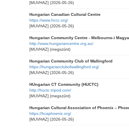
[MUVHAZ]
(2026-05-26)
Hungarian Canadian Cultural Centre
https://www.hccc.org/
[MUVHAZ]
(2026-05-26)
Hungarian Community Centre - Melbourne-i Magya
http://www.hungariancentre.org.au/
[MUVHAZ]
(megszűnt)
Hungarian Community Club of Wallingford
https://hungarianclubofwallingford.org/
[MUVHAZ]
(2026-05-26)
HUngarian CT Community (HUCTC)
http://huctc.tripod.com/
[MUVHAZ]
(megszűnt)
Hungarian Cultural Association of Phoenix – Phoen
https://hcaphoenix.org/
[MUVHAZ]
(2026-05-26)