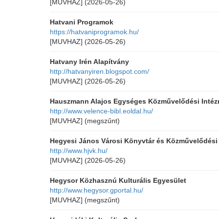
[MUVHAZ]
(2026-05-26)
Hatvani Programok
https://hatvaniprogramok.hu/
[MUVHAZ]
(2026-05-26)
Hatvany Irén Alapítvány
http://hatvanyiren.blogspot.com/
[MUVHAZ]
(2026-05-26)
Hauszmann Alajos Egységes Közművelődési Intéz
http://www.velence-bibl.eoldal.hu/
[MUVHAZ]
(megszűnt)
Hegyesi János Városi Könyvtár és Közművelődési
http://www.hjvk.hu/
[MUVHAZ]
(2026-05-26)
Hegysor Közhasznú Kulturális Egyesület
http://www.hegysor.gportal.hu/
[MUVHAZ]
(megszűnt)