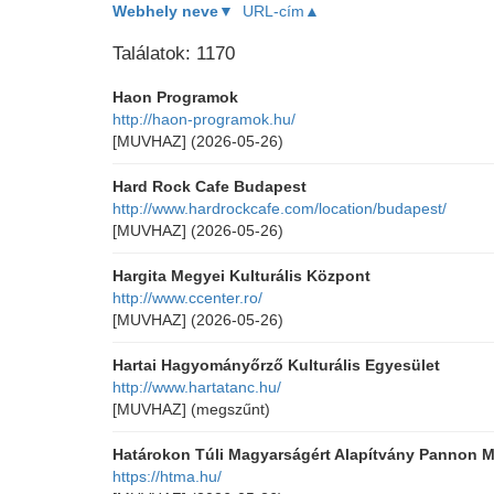
Webhely neve▼
URL-cím▲
Találatok: 1170
Haon Programok
http://haon-programok.hu/
[MUVHAZ]
(2026-05-26)
Hard Rock Cafe Budapest
http://www.hardrockcafe.com/location/budapest/
[MUVHAZ]
(2026-05-26)
Hargita Megyei Kulturális Központ
http://www.ccenter.ro/
[MUVHAZ]
(2026-05-26)
Hartai Hagyományőrző Kulturális Egyesület
http://www.hartatanc.hu/
[MUVHAZ]
(megszűnt)
Határokon Túli Magyarságért Alapítvány Pannon M
https://htma.hu/