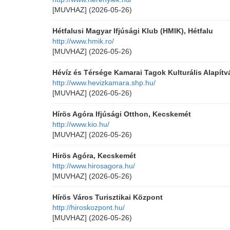
[MUVHAZ]
(2026-05-26)
Hétfalusi Magyar Ifjúsági Klub (HMIK), Hétfalu
http://www.hmik.ro/
[MUVHAZ]
(2026-05-26)
Hévíz és Térsége Kamarai Tagok Kulturális Alapít
http://www.hevizkamara.shp.hu/
[MUVHAZ]
(2026-05-26)
Hírös Agóra Ifjúsági Otthon, Kecskemét
http://www.kio.hu/
[MUVHAZ]
(2026-05-26)
Hirös Agóra, Kecskemét
http://www.hirosagora.hu/
[MUVHAZ]
(2026-05-26)
Hírös Város Turisztikai Központ
http://hiroskozpont.hu/
[MUVHAZ]
(2026-05-26)