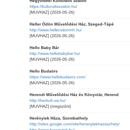
Hegyvidéki Kulturális Szalon
https://kulturalisszalon.hu/
[MUVHAZ]
(2026-05-26)
Heller Ödön Művelődési Ház, Szeged-Tápé
http://www.hellerodonmh.hu/
[MUVHAZ]
(2026-05-26)
Hello Baby Bár
http://www.hellobabybar.hu/
[MUVHAZ]
(2026-05-26)
Hello Budaörs
https://www.hellobudaors.com/
[MUVHAZ]
(2026-05-26)
Herendi Művelődési Ház és Könyvtár, Herend
http://herkult.uw.hu/
[MUVHAZ]
(megszűnt)
Herényiek Háza, Szombathely
http://sites.google.com/site/herenyiekhazaszhely/
http://www.herenyiek.hu/