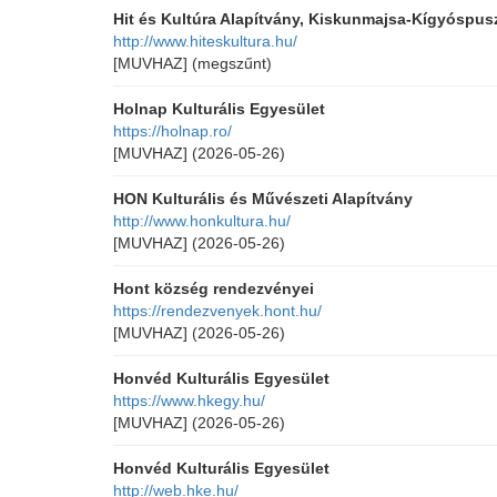
Hit és Kultúra Alapítvány, Kiskunmajsa-Kígyóspus
http://www.hiteskultura.hu/
[MUVHAZ]
(megszűnt)
Holnap Kulturális Egyesület
https://holnap.ro/
[MUVHAZ]
(2026-05-26)
HON Kulturális és Művészeti Alapítvány
http://www.honkultura.hu/
[MUVHAZ]
(2026-05-26)
Hont község rendezvényei
https://rendezvenyek.hont.hu/
[MUVHAZ]
(2026-05-26)
Honvéd Kulturális Egyesület
https://www.hkegy.hu/
[MUVHAZ]
(2026-05-26)
Honvéd Kulturális Egyesület
http://web.hke.hu/