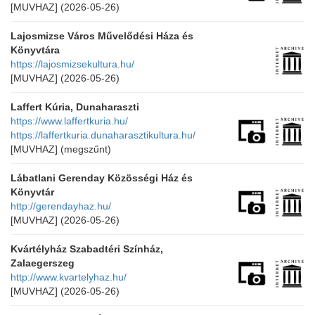
[MUVHAZ]
(2026-05-26)
Lajosmizse Város Művelődési Háza és
Könyvtára
https://lajosmizsekultura.hu/
[MUVHAZ]
(2026-05-26)
Laffert Kúria, Dunaharaszti
https://www.laffertkuria.hu/
https://laffertkuria.dunaharasztikultura.hu/
[MUVHAZ]
(megszűnt)
Lábatlani Gerenday Közösségi Ház és
Könyvtár
http://gerendayhaz.hu/
[MUVHAZ]
(2026-05-26)
Kvártélyház Szabadtéri Színház,
Zalaegerszeg
http://www.kvartelyhaz.hu/
[MUVHAZ]
(2026-05-26)