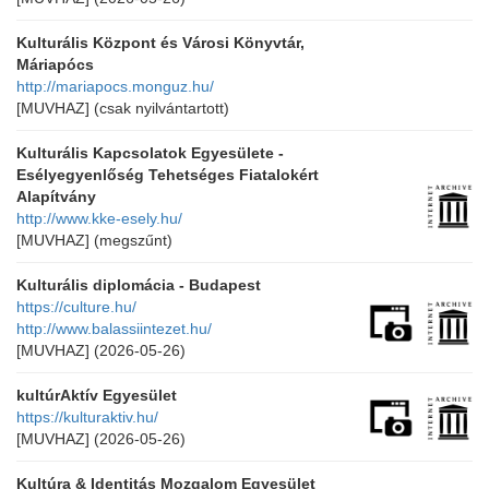
Kulturális Központ és Városi Könyvtár,
Máriapócs
http://mariapocs.monguz.hu/
[MUVHAZ]
(csak nyilvántartott)
Kulturális Kapcsolatok Egyesülete -
Esélyegyenlőség Tehetséges Fiatalokért
Alapítvány
http://www.kke-esely.hu/
[MUVHAZ]
(megszűnt)
Kulturális diplomácia - Budapest
https://culture.hu/
http://www.balassiintezet.hu/
[MUVHAZ]
(2026-05-26)
kultúrAktív Egyesület
https://kulturaktiv.hu/
[MUVHAZ]
(2026-05-26)
Kultúra & Identitás Mozgalom Egyesület