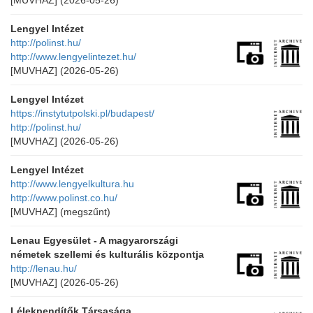
[MUVHAZ]
(2026-05-26)
Lengyel Intézet
http://polinst.hu/
http://www.lengyelintezet.hu/
[MUVHAZ]
(2026-05-26)
Lengyel Intézet
https://instytutpolski.pl/budapest/
http://polinst.hu/
[MUVHAZ]
(2026-05-26)
Lengyel Intézet
http://www.lengyelkultura.hu
http://www.polinst.co.hu/
[MUVHAZ]
(megszűnt)
Lenau Egyesület - A magyarországi
németek szellemi és kulturális központja
http://lenau.hu/
[MUVHAZ]
(2026-05-26)
Lélekpendítők Társasága