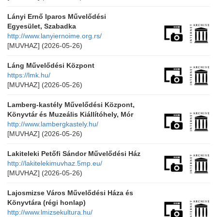
Lányi Ernő Iparos Művelődési
Egyesület, Szabadka
http://www.lanyiernoime.org.rs/
[MUVHAZ]
(2026-05-26)
Láng Művelődési Központ
https://lmk.hu/
[MUVHAZ]
(2026-05-26)
Lamberg-kastély Művelődési Központ,
Könyvtár és Muzeális Kiállítóhely, Mór
http://www.lambergkastely.hu/
[MUVHAZ]
(2026-05-26)
Lakiteleki Petőfi Sándor Művelődési Ház
http://lakitelekimuvhaz.5mp.eu/
[MUVHAZ]
(2026-05-26)
Lajosmizse Város Művelődési Háza és
Könyvtára (régi honlap)
http://www.lmizsekultura.hu/