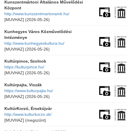
Kunszentmártoni Általános Művelődési
Központ
http://www.kunszentmartonamk.hu/
[MUVHAZ]
(2026-05-26)
Kunhegyes Város Közművelődési
Intézménye
http://www.kunhegyeskultura.hu/
[MUVHAZ]
(2026-05-26)
Kultúrpince, Szolnok
https://kulturpince.hu/
[MUVHAZ]
(2026-05-26)
Kultúrpajta, Viszák
https://www.kulturpajta.hu/
[MUVHAZ]
(2026-05-26)
KultúrKorzó, Érsekújvár
http://www.kulturkorzo.sk/
[MUVHAZ]
(megszűnt)