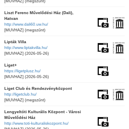
[MUVHAZ]
(megszűnt)
Liszt Ferenc Művelődési Ház (Dali),
Hatvan
http://www.dali60.uw.hu/
[MUVHAZ]
(megszűnt)
Lipták Villa
http://www.liptakvilla.hu/
[MUVHAZ]
(2026-05-26)
Liget+
https://ligetplusz.hu/
[MUVHAZ]
(2026-05-26)
Liget Club és Rendezvényközpont
http://ligetclub.hu/
[MUVHAZ]
(megszűnt)
Lengyeltóti Kulturális Központ - Városi
Művelődési Ház
http://www.toti-kulturaliskozpont.hu/