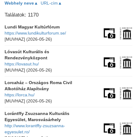
Webhely neve▲
URL-cím▲
Találatok: 1170
Lundi Magyar Kultúrfórum
https://www.lundikulturforum.se/
[MUVHAZ]
(2026-05-26)
Lóvasút Kulturális és
Rendezvényközpont
https://lovasut.hu/
[MUVHAZ]
(2026-05-26)
Lorcaház – Országos Roma Civil
Alkotóház Alapítvány
https://lorca.hu/
[MUVHAZ]
(2026-05-26)
Lorántffy Zsuzsanna Kulturális
Egyesület, Marosvásárhely
http://www.lorantffy-zsuzsanna-
egyesulet.ro/