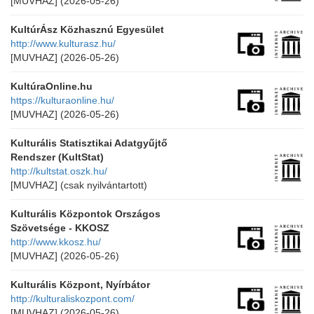
[MUVHAZ]
(2026-05-26)
KultúrÁsz Közhasznú Egyesület
http://www.kulturasz.hu/
[MUVHAZ]
(2026-05-26)
KultúraOnline.hu
https://kulturaonline.hu/
[MUVHAZ]
(2026-05-26)
Kulturális Statisztikai Adatgyűjtő
Rendszer (KultStat)
http://kultstat.oszk.hu/
[MUVHAZ]
(csak nyilvántartott)
Kulturális Központok Országos
Szövetsége - KKOSZ
http://www.kkosz.hu/
[MUVHAZ]
(2026-05-26)
Kulturális Központ, Nyírbátor
http://kulturaliskozpont.com/
[MUVHAZ]
(2026-05-26)