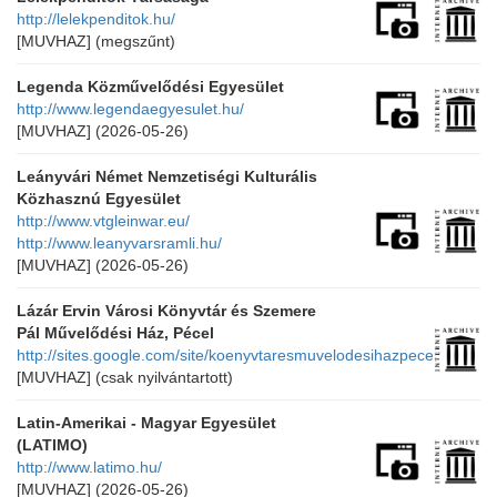
http://lelekpenditok.hu/
[MUVHAZ]
(megszűnt)
Legenda Közművelődési Egyesület
http://www.legendaegyesulet.hu/
[MUVHAZ]
(2026-05-26)
Leányvári Német Nemzetiségi Kulturális
Közhasznú Egyesület
http://www.vtgleinwar.eu/
http://www.leanyvarsramli.hu/
[MUVHAZ]
(2026-05-26)
Lázár Ervin Városi Könyvtár és Szemere
Pál Művelődési Ház, Pécel
http://sites.google.com/site/koenyvtaresmuvelodesihazpecel/
[MUVHAZ]
(csak nyilvántartott)
Latin-Amerikai - Magyar Egyesület
(LATIMO)
http://www.latimo.hu/
[MUVHAZ]
(2026-05-26)