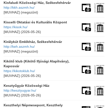
Kisfaludi Közösségi Ház, Székesfehérvár
http://kkh.aszmh.hu/
[MUVHAZ]
(megszűnt)
Kiscelli Oktatási és Kulturális Központ
https://kisok.hu/
[MUVHAZ]
(2026-05-26)
Királykút Emlékház, Székesfehérvár
http://keh.aszmh.hu/
[MUVHAZ]
(megszűnt)
Kikötő klub (Kikötő Ifjúsági Alapítvány),
Kaposvár
https://kikotoklub.hu/
[MUVHAZ]
(2026-05-26)
Kesztyűgyár Közösségi Ház
http://kesztyugyar.hu/
[MUVHAZ]
(2026-05-26)
Keszthelyi Népmesepont, Keszthely