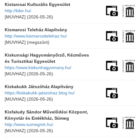
Kistarcsai Kulturális Egyesület
http://kike.hu/
[MUVHAZ]
(2026-05-26)
Kismarosi Teleház Alapítvány
http://www.kismarositelehaz.hu/
[MUVHAZ]
(megszűnt)
Kiskunsági Hagyományőrző, Kézműves
és Turisztikai Egyesület
https://www.kiskunhagyomany.hu/
[MUVHAZ]
(2026-05-26)
Kiskakukk Játszóház Alapítvány
https://kiskakukk-jatszohaz.blog.hu/
[MUVHAZ]
(2026-05-26)
Kisfaludy Sándor Művelődési Központ,
Könyvtár és Emlékház, Sümeg
http://www.sumegmk.hu/
[MUVHAZ]
(2026-05-26)