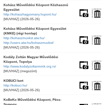
Kohász Művelődési Központ Közhasznú
Egyesület
http://kohaszhagyomany.hupont.hu/
[MUVHAZ]
(2026-05-26)
Kohász Művelődési Központ Egyesület
(KMKE) (régi honlap)
http://kohaszmuvkst.atw.hu/
http://users.atw.hu/kohaszmuvkst/
[MUVHAZ]
(2026-05-26)
Kodály Zoltán Magyar Művelődési
Központ, Topolya
http://www.kodalyzoltanmmk.org.rs/
[MUVHAZ]
(megszűnt)
KOBUCI kert
http://kobuci.hu/
[MUVHAZ]
(2026-05-26)
KoBeKo Művelődési Központ, Pécs-
Somogy