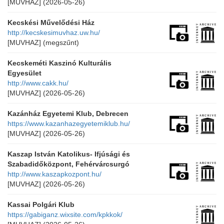
[MUVHAZ]
(2026-05-26)
Kecskési Művelődési Ház
http://kecskesimuvhaz.uw.hu/
[MUVHAZ]
(megszűnt)
Kecskeméti Kaszinó Kulturális
Egyesület
http://www.cakk.hu/
[MUVHAZ]
(2026-05-26)
Kazánház Egyetemi Klub, Debrecen
https://www.kazanhazegyetemiklub.hu/
[MUVHAZ]
(2026-05-26)
Kaszap István Katolikus- Ifjúsági és
Szabadidőközpont, Fehérvárcsurgó
http://www.kaszapkozpont.hu/
[MUVHAZ]
(2026-05-26)
Kassai Polgári Klub
https://gabiganz.wixsite.com/kpkkok/