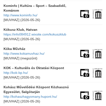
Kominfo | Kultúra – Sport – Szabadidő,
Komárom
http://www.kominfo.hu/
[MUVHAZ]
(2026-05-26)
Kókusz Klub, Hatvan
https://info084912.wixsite.com/kokuszklub
[MUVHAZ]
(2026-05-26)
Kóka Művház
http://www.kokamuvhaz.hu/
[MUVHAZ]
(megszűnt)
KOK – Kulturális és Oktatási Központ
http://kok-bp.hu/
[MUVHAZ]
(2026-05-26)
Kohász Művelődési Központ Közhasznú
Egyesület, Salgótarján
http://kohaszhagyomany.hupont.hu/
[MUVHAZ]
(2026-05-26)