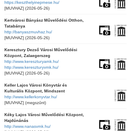
https://keszthelyinepmese.hu/
[MUVHAZ]
(2026-05-26)
Kertvárosi Bányász Művelődési Otthon,
Tatabánya
http://banyaszmuvhaz.hu/
[MUVHAZ]
(2026-05-26)
Keresztury Dezső Városi Művelődési
Központ, Zalaegerszeg
http://www.kereszturyamk.hu/
http://www.kereszturyvmk.hu/
[MUVHAZ]
(2026-05-26)
Keller Lajos Városi Könyvtár és
Kulturális Központ, Mindszent
http://www.kellerkonyvtar.hu/
[MUVHAZ]
(megszűnt)
Kéky Lajos Városi Művelődési Központ,
Hajdúnánás
http://www.nanasvmk.hu/