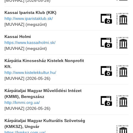
[MUVHAZ]
(2026-05-26)
Kassai Iparista Klub (KIK)
http://www.iparistaklub.sk/
[MUVHAZ]
(megszűnt)
Kassai Holmi
https://www.kassaiholmi.sk/
[MUVHAZ]
(megszűnt)
Kárpátia Kincsesház Kistelek Nonprofit
Kft.
http://www.kistelekkultur.hu/
[MUVHAZ]
(2026-05-26)
Kárpátaljai Magyar Művelődési Intézet
(KMMI), Beregszász
http://kmmi.org.ua/
[MUVHAZ]
(2026-05-26)
Kárpátaljai Magyar Kulturális Szövetség
(KMKSZ), Ungvár
https://kmksz.com.ua/