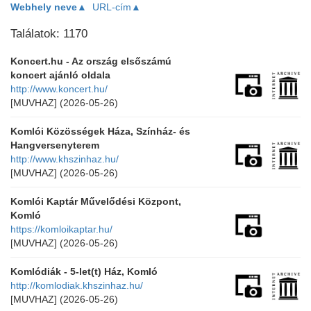
Webhely neve▲
URL-cím▲
Találatok: 1170
Koncert.hu - Az ország elsőszámú
koncert ajánló oldala
http://www.koncert.hu/
[MUVHAZ]
(2026-05-26)
Komlói Közösségek Háza, Színház- és
Hangversenyterem
http://www.khszinhaz.hu/
[MUVHAZ]
(2026-05-26)
Komlói Kaptár Művelődési Központ,
Komló
https://komloikaptar.hu/
[MUVHAZ]
(2026-05-26)
Komlódiák - 5-let(t) Ház, Komló
http://komlodiak.khszinhaz.hu/
[MUVHAZ]
(2026-05-26)