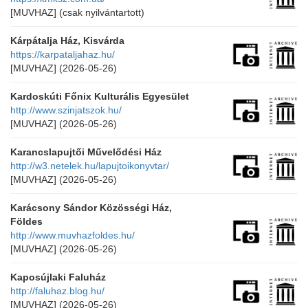
[MUVHAZ]
(csak nyilvántartott)
Kárpátalja Ház, Kisvárda
https://karpataljahaz.hu/
[MUVHAZ]
(2026-05-26)
Kardoskúti Főnix Kulturális Egyesület
http://www.szinjatszok.hu/
[MUVHAZ]
(2026-05-26)
Karancslapujtői Művelődési Ház
http://w3.netelek.hu/lapujtoikonyvtar/
[MUVHAZ]
(2026-05-26)
Karácsony Sándor Közösségi Ház,
Földes
http://www.muvhazfoldes.hu/
[MUVHAZ]
(2026-05-26)
Kaposújlaki Faluház
http://faluhaz.blog.hu/
[MUVHAZ]
(2026-05-26)