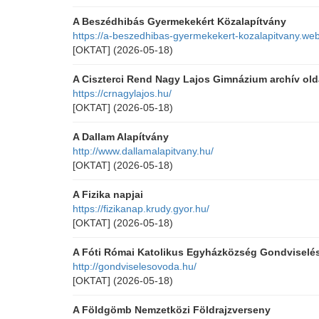
A Beszédhibás Gyermekekért Közalapítvány
https://a-beszedhibas-gyermekekert-kozalapitvany.we
[OKTAT]
(2026-05-18)
A Ciszterci Rend Nagy Lajos Gimnázium archív olda
https://crnagylajos.hu/
[OKTAT]
(2026-05-18)
A Dallam Alapítvány
http://www.dallamalapitvany.hu/
[OKTAT]
(2026-05-18)
A Fizika napjai
https://fizikanap.krudy.gyor.hu/
[OKTAT]
(2026-05-18)
A Fóti Római Katolikus Egyházközség Gondviselés
http://gondviselesovoda.hu/
[OKTAT]
(2026-05-18)
A Földgömb Nemzetközi Földrajzverseny