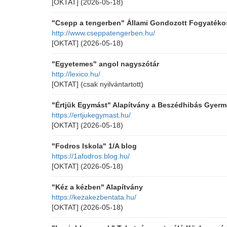
[OKTAT]
(2026-05-18)
"Csepp a tengerben" Állami Gondozott Fogyatéko
http://www.cseppatengerben.hu/
[OKTAT]
(2026-05-18)
"Egyetemes" angol nagyszótár
http://lexico.hu/
[OKTAT]
(csak nyilvántartott)
"Értjük Egymást" Alapítvány a Beszédhibás Gyerm
https://ertjukegymast.hu/
[OKTAT]
(2026-05-18)
"Fodros Iskola" 1/A blog
https://1afodros.blog.hu/
[OKTAT]
(2026-05-18)
"Kéz a kézben" Alapítvány
https://kezakezbentata.hu/
[OKTAT]
(2026-05-18)