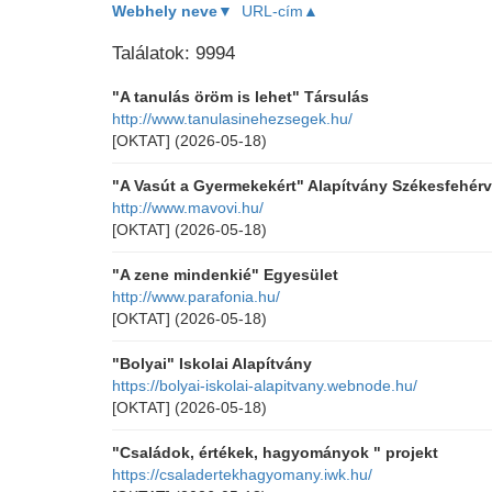
Webhely neve▼
URL-cím▲
Találatok: 9994
"A tanulás öröm is lehet" Társulás
http://www.tanulasinehezsegek.hu/
[OKTAT]
(2026-05-18)
"A Vasút a Gyermekekért" Alapítvány Székesfehérv
http://www.mavovi.hu/
[OKTAT]
(2026-05-18)
"A zene mindenkié" Egyesület
http://www.parafonia.hu/
[OKTAT]
(2026-05-18)
"Bolyai" Iskolai Alapítvány
https://bolyai-iskolai-alapitvany.webnode.hu/
[OKTAT]
(2026-05-18)
"Családok, értékek, hagyományok " projekt
https://csaladertekhagyomany.iwk.hu/