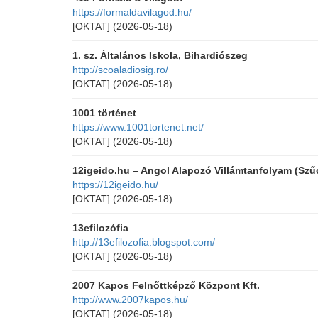
https://formaldavilagod.hu/
[OKTAT]
(2026-05-18)
1. sz. Általános Iskola, Bihardiószeg
http://scoaladiosig.ro/
[OKTAT]
(2026-05-18)
1001 történet
https://www.1001tortenet.net/
[OKTAT]
(2026-05-18)
12igeido.hu – Angol Alapozó Villámtanfolyam (Szűc
https://12igeido.hu/
[OKTAT]
(2026-05-18)
13efilozófia
http://13efilozofia.blogspot.com/
[OKTAT]
(2026-05-18)
2007 Kapos Felnőttképző Központ Kft.
http://www.2007kapos.hu/
[OKTAT]
(2026-05-18)