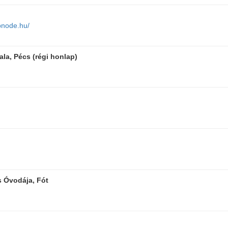
bnode.hu/
la, Pécs (régi honlap)
 Óvodája, Fót