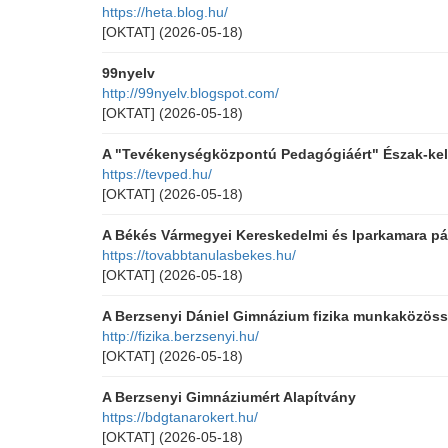
https://heta.blog.hu/
[OKTAT]
(2026-05-18)
99nyelv
http://99nyelv.blogspot.com/
[OKTAT]
(2026-05-18)
A "Tevékenységközpontú Pedagógiáért" Észak-kele
https://tevped.hu/
[OKTAT]
(2026-05-18)
A Békés Vármegyei Kereskedelmi és Iparkamara pál
https://tovabbtanulasbekes.hu/
[OKTAT]
(2026-05-18)
A Berzsenyi Dániel Gimnázium fizika munkaközös
http://fizika.berzsenyi.hu/
[OKTAT]
(2026-05-18)
A Berzsenyi Gimnáziumért Alapítvány
https://bdgtanarokert.hu/
[OKTAT]
(2026-05-18)