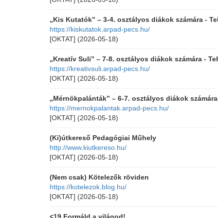
„Kis Kutatók” – 3-4. osztályos diákok számára - T
https://kiskutatok.arpad-pecs.hu/
[OKTAT]
(2026-05-18)
„Kreatív Suli” – 7-8. osztályos diákok számára - T
https://kreativsuli.arpad-pecs.hu/
[OKTAT]
(2026-05-18)
„Mérnökpalánták” – 6-7. osztályos diákok számára
https://mernokpalantak.arpad-pecs.hu/
[OKTAT]
(2026-05-18)
(Ki)útkereső Pedagógiai Műhely
http://www.kiutkereso.hu/
[OKTAT]
(2026-05-18)
(Nem csak) Kötelezők röviden
https://kotelezok.blog.hu/
[OKTAT]
(2026-05-18)
<19 Formáld a világod!