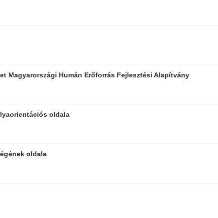
t Magyarországi Humán Erőforrás Fejlesztési Alapítvány
yaorientációs oldala
ségének oldala