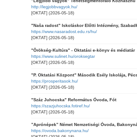
"Legjobb vagyok" Tehetségmentoráló Közhasznú N
http://legjobbvagyok.hu/
[OKTAT]
(2026-05-18)
"Naša radost" Iskoláskor Előtti Intézmény, Szabad
https://www.nasaradost.edu.rs/hu/
[OKTAT]
(2026-05-18)
"Örökség-Kultúra" - Oktatási e-könyv és médiatár
https://www.sulinet.hu/oroksegtar
[OKTAT]
(2026-05-18)
"P. Oktatási Központ" Második Esély Iskolája, Péc
https://prosperitasok.hu/
[OKTAT]
(2026-05-18)
"Száz Juhocska" Református Óvoda, Fót
https://szazjuhocska.fotiref.hu/
[OKTAT]
(2026-05-18)
”Aprónépek” Német Nemzetiségi Óvoda, Bakonyn
https://ovoda.bakonynana.hu/
[OKTAT]
(2026-05-18)