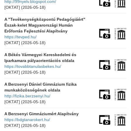
http://99nyelv.blogspot.com/
[OKTAT]
(2026-05-18)
A "Tevékenységközpontú Pedagógiáért"
Észak-kelet Magyarországi Humán
Erőforrás Fejlesztési Alapítvány
https://tevped.hu/
[OKTAT]
(2026-05-18)
A Békés Vármegyei Kereskedelmi és
Iparkamara pályaorientációs oldala
https://tovabbtanulasbekes.hu/
[OKTAT]
(2026-05-18)
A Berzsenyi Dániel Gimnázium fizika
munkaközösségének oldala
http://fizika.berzsenyi.hu/
[OKTAT]
(2026-05-18)
A Berzsenyi Gimnáziumért Alapítvány
https://bdgtanarokert.hu/
[OKTAT]
(2026-05-18)