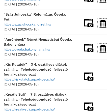
[OKTAT]
(2026-05-18)
"Száz Juhocska" Református Óvoda,
Fót
https://szazjuhocska.fotiref.hu/
[OKTAT]
(2026-05-18)
”Aprónépek” Német Nemzetiségi Óvoda,
Bakonynána
https://ovoda.bakonynana.hu/
[OKTAT]
(2026-05-18)
„Kis Kutatók” – 3-4. osztályos diákok
számára - Tehetséggondozó, fejlesztő
foglalkozássorozat
https://kiskutatok.arpad-pecs.hu/
[OKTAT]
(2026-05-18)
„Kreatív Suli” – 7-8. osztályos diákok
számára - Tehetséggondozó, fejlesztő
foglalkozássorozat
https://kreativsuli.arpad-pecs.hu/