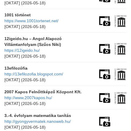
[OKTAT]
(2026-05-18)
1001 történet
https://www.1001tortenet.net/
[OKTAT]
(2026-05-18)
12igeido.hu – Angol Alapozó
Villámtanfolyam (Szűcs Niki)
https://12igeido.hu/
[OKTAT]
(2026-05-18)
13efilozófia
http://13efilozofia.blogspot.com/
[OKTAT]
(2026-05-18)
2007 Kapos Felnőttképző Központ Kft.
http://www.2007kapos.hu/
[OKTAT]
(2026-05-18)
3.-4. évfolyam matematika tanítás
http://gyongyvermatek.nanoweb.hu/
[OKTAT]
(2026-05-18)