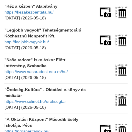
"Kéz a kézben" Alapítvány
https://kezakezbentata.hu/
[OKTAT]
(2026-05-18)
"Legjobb vagyok" Tehetségmentoráló
Közhasznú Nonprofit Kft.
http://legjobbvagyok.hu/
[OKTAT]
(2026-05-18)
"Naša radost" Iskoláskor Előtti
Intézmény, Szabadka
https://www.nasaradost.edu.rs/hu/
[OKTAT]
(2026-05-18)
"Örökség-Kultúra" - Oktatási e-könyv és
médiatár
https://www.sulinet.hu/oroksegtar
[OKTAT]
(2026-05-18)
"P. Oktatási Központ" Második Esély
Iskolája, Pécs
https://prosperitasok.hu/