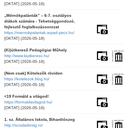
[OKTAT]
(2026-05-18)
„Mérnökpalánták” – 6-7. osztályos
diákok számára - Tehetséggondozó,
fejlesztő foglalkozássorozat
https://mernokpalantak.arpad-pecs.hu/
[OKTAT]
(2026-05-18)
(Ki)útkereső Pedagógiai Műhely
http://www.kiutkereso.hu/
[OKTAT]
(2026-05-18)
(Nem csak) Kötelezők röviden
https://kotelezok.blog.hu/
[OKTAT]
(2026-05-18)
<19 Formáld a világod!
https://formaldavilagod.hu/
[OKTAT]
(2026-05-18)
1. sz. Általános Iskola, Bihardiószeg
http://scoaladiosig.ro/