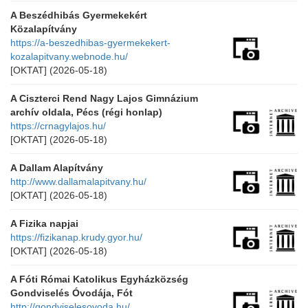
A Beszédhibás Gyermekekért
Közalapítvány
https://a-beszedhibas-gyermekekert-
kozalapitvany.webnode.hu/
[OKTAT]
(2026-05-18)
A Ciszterci Rend Nagy Lajos Gimnázium
archív oldala, Pécs (régi honlap)
https://crnagylajos.hu/
[OKTAT]
(2026-05-18)
A Dallam Alapítvány
http://www.dallamalapitvany.hu/
[OKTAT]
(2026-05-18)
A Fizika napjai
https://fizikanap.krudy.gyor.hu/
[OKTAT]
(2026-05-18)
A Fóti Római Katolikus Egyházközség
Gondviselés Óvodája, Fót
http://gondviselesovoda.hu/