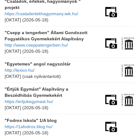
"Családok, értékek, hagyományok "
projekt
https://csaladertekhagyomany.iwk.hu/
[OKTAT]
(2026-05-18)
"Csepp a tengerben" Állami Gondozott
Fogyatékos Gyermekekért Alapítvány
http://www.cseppatengerben.hu/
[OKTAT]
(2026-05-18)
"Egyetemes" angol nagyszótár
http://lexico.hu/
[OKTAT]
(csak nyilvántartott)
"Értjük Egymást" Alapítvány a
Beszédhibás Gyermekekért
https://ertjukegymast.hu/
[OKTAT]
(2026-05-18)
"Fodros Iskola" 1/A blog
https://1afodros.blog.hu/
[OKTAT]
(2026-05-18)