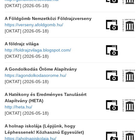
[OKTAT]
(2026-05-18)
A Földgömb Nemzetközi Földrajzverseny
https://verseny.afoldgomb.hu/
[OKTAT]
(2026-05-18)
A földrajz világa
http://foldrajzvilaga.blogspot.com/
[OKTAT]
(2026-05-18)
A Gondolkodás Öröme Alapítvány
https://agondolkodasorome.hu/
[OKTAT]
(2026-05-18)
A Hatékony és Eredményes Tanulásért
Alapítvány (HETA)
http://heta.hu/
[OKTAT]
(2026-05-18)
A holnap iskolája (Lépjünk, hogy
Léphessenek! Közhasznú Egyesület)
https://aholnapiskolaja.hu/