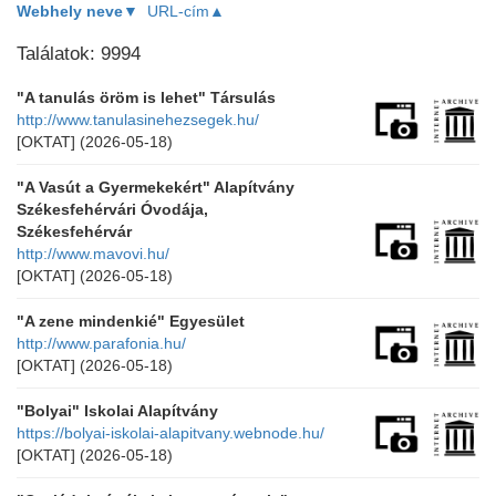
Webhely neve▼
URL-cím▲
Találatok: 9994
"A tanulás öröm is lehet" Társulás
http://www.tanulasinehezsegek.hu/
[OKTAT]
(2026-05-18)
"A Vasút a Gyermekekért" Alapítvány
Székesfehérvári Óvodája,
Székesfehérvár
http://www.mavovi.hu/
[OKTAT]
(2026-05-18)
"A zene mindenkié" Egyesület
http://www.parafonia.hu/
[OKTAT]
(2026-05-18)
"Bolyai" Iskolai Alapítvány
https://bolyai-iskolai-alapitvany.webnode.hu/
[OKTAT]
(2026-05-18)