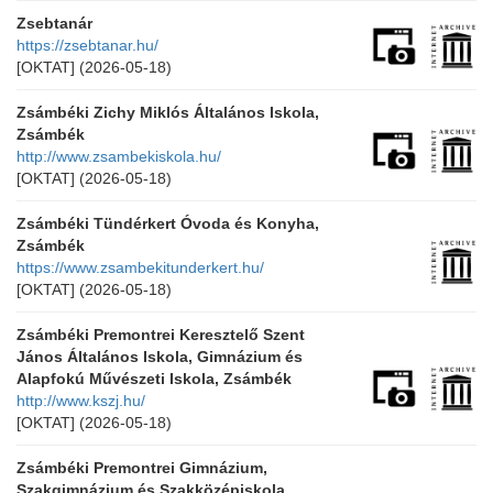
Zsebtanár
https://zsebtanar.hu/
[OKTAT]
(2026-05-18)
Zsámbéki Zichy Miklós Általános Iskola,
Zsámbék
http://www.zsambekiskola.hu/
[OKTAT]
(2026-05-18)
Zsámbéki Tündérkert Óvoda és Konyha,
Zsámbék
https://www.zsambekitunderkert.hu/
[OKTAT]
(2026-05-18)
Zsámbéki Premontrei Keresztelő Szent
János Általános Iskola, Gimnázium és
Alapfokú Művészeti Iskola, Zsámbék
http://www.kszj.hu/
[OKTAT]
(2026-05-18)
Zsámbéki Premontrei Gimnázium,
Szakgimnázium és Szakközépiskola,