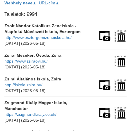
Webhely neve▲
URL-cím▲
Találatok: 9994
Zsolt Nándor Katolikus Zeneiskola -
Alapfokú Művészeti Iskola, Esztergom
http://www.esztergomizeneiskola.hu/
[OKTAT]
(2026-05-18)
Zsirai Mesekert Óvoda, Zsira
https://www.zsiraovi.hu/
[OKTAT]
(2026-05-18)
Zsirai Általános Iskola, Zsira
http://iskola.zsira.hu/
[OKTAT]
(2026-05-18)
Zsigmond Király Magyar Iskola,
Manchester
https://zsigmondkiraly.co.uk/
[OKTAT]
(2026-05-18)