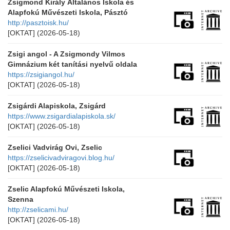
Zsigmond Király Általános Iskola és
Alapfokú Művészeti Iskola, Pásztó
http://pasztoisk.hu/
[OKTAT]
(2026-05-18)
Zsigi angol - A Zsigmondy Vilmos
Gimnázium két tanítási nyelvű oldala
https://zsigiangol.hu/
[OKTAT]
(2026-05-18)
Zsigárdi Alapiskola, Zsigárd
https://www.zsigardialapiskola.sk/
[OKTAT]
(2026-05-18)
Zselici Vadvirág Ovi, Zselic
https://zselicivadviragovi.blog.hu/
[OKTAT]
(2026-05-18)
Zselic Alapfokú Művészeti Iskola,
Szenna
http://zselicami.hu/
[OKTAT]
(2026-05-18)