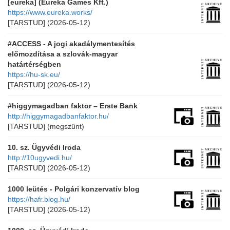
[eureka] (Eureka Games Kft.)
https://www.eureka.works/
[TARSTUD]
(2026-05-12)
#ACCESS - A jogi akadálymentesítés
előmozdítása a szlovák-magyar
határtérségben
https://hu-sk.eu/
[TARSTUD]
(2026-05-12)
#higgymagadban faktor – Erste Bank
http://higgymagadbanfaktor.hu/
[TARSTUD]
(megszűnt)
10. sz. Ügyvédi Iroda
http://10ugyvedi.hu/
[TARSTUD]
(2026-05-12)
1000 leütés - Polgári konzervatív blog
https://hafr.blog.hu/
[TARSTUD]
(2026-05-12)