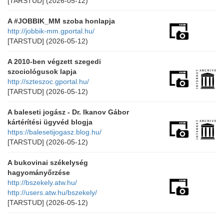
[TARSTUD]
(2026-05-12)
A #JOBBIK_MM szoba honlapja
http://jobbik-mm.gportal.hu/
[TARSTUD]
(2026-05-12)
A 2010-ben végzett szegedi
szociológusok lapja
http://szteszoc.gportal.hu/
[TARSTUD]
(2026-05-12)
A baleseti jogász - Dr. Ikanov Gábor
kártérítési ügyvéd blogja
https://balesetijogasz.blog.hu/
[TARSTUD]
(2026-05-12)
A bukovinai székelység
hagyományőrzése
http://bszekely.atw.hu/
http://users.atw.hu/bszekely/
[TARSTUD]
(2026-05-12)