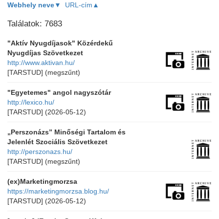
Webhely neve▼
URL-cím▲
Találatok: 7683
"Aktív Nyugdíjasok" Közérdekű
Nyugdíjas Szövetkezet
http://www.aktivan.hu/
[TARSTUD]
(megszűnt)
"Egyetemes" angol nagyszótár
http://lexico.hu/
[TARSTUD]
(2026-05-12)
„Perszonázs” Minőségi Tartalom és
Jelenlét Szociális Szövetkezet
http://perszonazs.hu/
[TARSTUD]
(megszűnt)
(ex)Marketingmorzsa
https://marketingmorzsa.blog.hu/
[TARSTUD]
(2026-05-12)