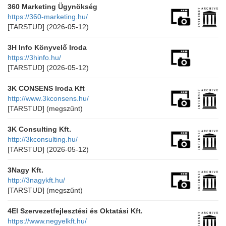
360 Marketing Ügynökség
https://360-marketing.hu/
[TARSTUD]
(2026-05-12)
3H Info Könyvelő Iroda
https://3hinfo.hu/
[TARSTUD]
(2026-05-12)
3K CONSENS Iroda Kft
http://www.3kconsens.hu/
[TARSTUD]
(megszűnt)
3K Consulting Kft.
http://3kconsulting.hu/
[TARSTUD]
(2026-05-12)
3Nagy Kft.
http://3nagykft.hu/
[TARSTUD]
(megszűnt)
4El Szervezetfejlesztési és Oktatási Kft.
https://www.negyelkft.hu/