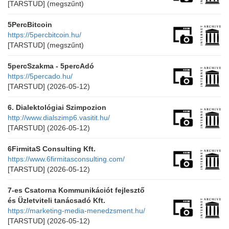
[TARSTUD]
(megszűnt)
5PercBitcoin
https://5percbitcoin.hu/
[TARSTUD]
(megszűnt)
5percSzakma - 5percAdó
https://5percado.hu/
[TARSTUD]
(2026-05-12)
6. Dialektológiai Szimpozion
http://www.dialszimp6.vasitit.hu/
[TARSTUD]
(2026-05-12)
6FirmitaS Consulting Kft.
https://www.6firmitasconsulting.com/
[TARSTUD]
(2026-05-12)
7-es Csatorna Kommunikációt fejlesztő
és Üzletviteli tanácsadó Kft.
https://marketing-media-menedzsment.hu/
[TARSTUD]
(2026-05-12)