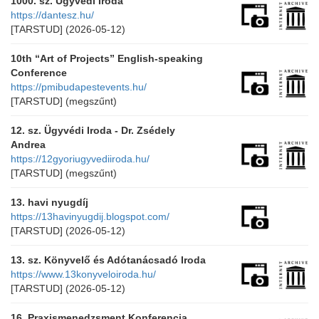
1000. sz. Ügyvédi Iroda
https://dantesz.hu/
[TARSTUD]
(2026-05-12)
10th “Art of Projects” English-speaking
Conference
https://pmibudapestevents.hu/
[TARSTUD]
(megszűnt)
12. sz. Ügyvédi Iroda - Dr. Zsédely
Andrea
https://12gyoriugyvediiroda.hu/
[TARSTUD]
(megszűnt)
13. havi nyugdíj
https://13havinyugdij.blogspot.com/
[TARSTUD]
(2026-05-12)
13. sz. Könyvelő és Adótanácsadó Iroda
https://www.13konyveloiroda.hu/
[TARSTUD]
(2026-05-12)
16. Praxismenedzsment Konferencia