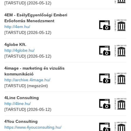
[TARSTUD]
(2026-05-12)
4EM - EsélyEgyenlőségi Emberi
Erőoforrás Menedzsment
http://4em.hu/
[TARSTUD]
(2026-05-12)
4globe Kft.
http://4globe.hu/
[TARSTUD]
(2026-05-12)
4image - marketing és vizuális
kommunikáció
http://archive.4image.hu/
[TARSTUD]
(megszűnt)
4Line Consulting
http://4line.hu/
[TARSTUD]
(2026-05-12)
4You Consulting
https://www.4youconsulting.hu/