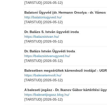
[TARSTUD]
(2026-05-12)
Balatoni Ügyvéd (dr. Hermann Orsolya - dr. Vámos 
http://balatoniugyved.hu/
[TARSTUD]
(2026-05-12)
Dr. Balázs S. István ügyvédi iroda
https://balazsistvan.hu/
[TARSTUD]
(2026-05-12)
Dr. Balázs István Ügyvédi Iroda
https://balazsistvanugyved.hu/
[TARSTUD]
(2026-05-12)
Balesetben megsérültek kárrendező irodája! - UGR
https://balesetemvolt.hu/
[TARSTUD]
(2026-05-12)
A baleseti jogász - Dr. Ikanov Gábor kártérítési üg
https://balesetijogasz.blog.hu/
[TARSTUD]
(2026-05-12)