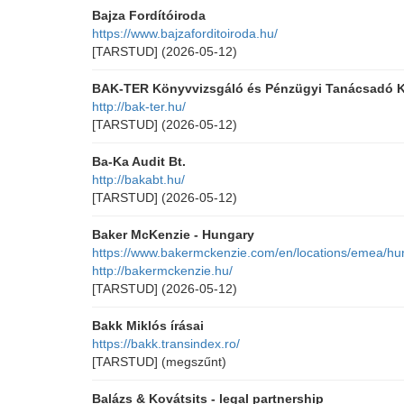
Bajza Fordítóiroda
https://www.bajzaforditoiroda.hu/
[TARSTUD]
(2026-05-12)
BAK-TER Könyvvizsgáló és Pénzügyi Tanácsadó K
http://bak-ter.hu/
[TARSTUD]
(2026-05-12)
Ba-Ka Audit Bt.
http://bakabt.hu/
[TARSTUD]
(2026-05-12)
Baker McKenzie - Hungary
https://www.bakermckenzie.com/en/locations/emea/hu
http://bakermckenzie.hu/
[TARSTUD]
(2026-05-12)
Bakk Miklós írásai
https://bakk.transindex.ro/
[TARSTUD]
(megszűnt)
Balázs & Kovátsits - legal partnership