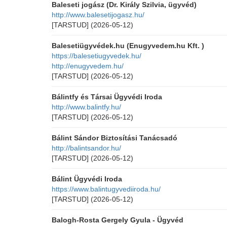
Baleseti jogász (Dr. Király Szilvia, ügyvéd)
http://www.balesetijogasz.hu/
[TARSTUD]
(2026-05-12)
Balesetiügyvédek.hu (Enugyvedem.hu Kft. )
https://balesetiugyvedek.hu/
http://enugyvedem.hu/
[TARSTUD]
(2026-05-12)
Bálintfy és Társai Ügyvédi Iroda
http://www.balintfy.hu/
[TARSTUD]
(2026-05-12)
Bálint Sándor Biztosítási Tanácsadó
http://balintsandor.hu/
[TARSTUD]
(2026-05-12)
Bálint Ügyvédi Iroda
https://www.balintugyvediiroda.hu/
[TARSTUD]
(2026-05-12)
Balogh-Rosta Gergely Gyula - Ügyvéd