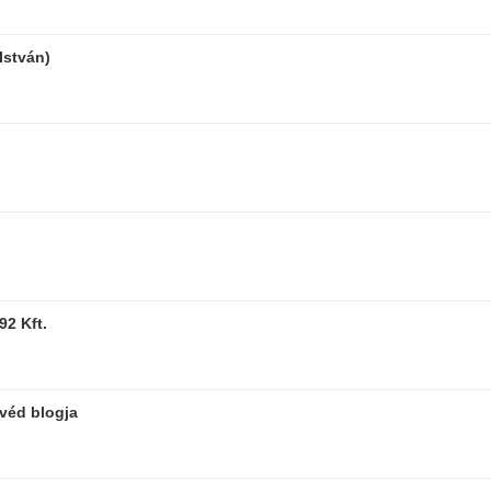
István)
92 Kft.
yvéd blogja