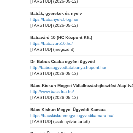
[TARSTUD]
(2026-05-12)
Babák, gyerekek és nyelv
https://babanyelv.blog.hu/
[TARSTUD]
(2026-05-12)
Babaváró 10 (HC Központ Kft.)
https://babavaro10.hu/
[TARSTUD]
(megszűnt)
Dr. Babos Csaba egyéni ügyvéd
http://babosugyvedtatabanya.hupont.hu/
[TARSTUD]
(2026-05-12)
Bács-Kiskun Megyei Vállalkozásfejlesztési Alapítv
http://www.bacs-lea.hu/
[TARSTUD]
(2026-05-12)
Bács Kiskun Megyei Ügyvédi Kamara
https://bacskiskunmegyeiugyvedikamara.hu/
[TARSTUD]
(csak nyilvántartott)