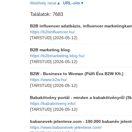
Webhely neve▲
URL-cím▼
Találatok: 7683
B2B influencer adatbázis, influencer marketingka
https://b2binfluencer.hu/
[TARSTUD]
(2026-05-12)
B2B marketing blog
https://b2bmarketing.blog.hu/
[TARSTUD]
(2026-05-12)
B2W - Business to Woman (Pálfi Éva B2W Kft.)
https://www.b2w.hu/
[TARSTUD]
(2026-05-12)
Babakötvény portál - minden a babakötvényről (St
https://babakotveny.info/
[TARSTUD]
(2026-05-12)
babanevek-jelentese.com - 100.000 babanév jelenté
https://www.babanevek-jelentese.com/