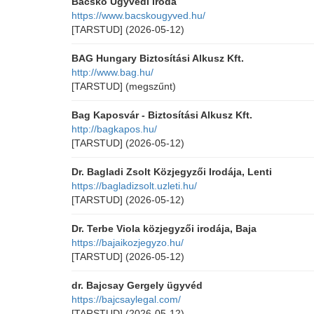
Bacskó Ügyvédi Iroda
https://www.bacskougyved.hu/
[TARSTUD]
(2026-05-12)
BAG Hungary Biztosítási Alkusz Kft.
http://www.bag.hu/
[TARSTUD]
(megszűnt)
Bag Kaposvár - Biztosítási Alkusz Kft.
http://bagkapos.hu/
[TARSTUD]
(2026-05-12)
Dr. Bagladi Zsolt Közjegyzői Irodája, Lenti
https://bagladizsolt.uzleti.hu/
[TARSTUD]
(2026-05-12)
Dr. Terbe Viola közjegyzői irodája, Baja
https://bajaikozjegyzo.hu/
[TARSTUD]
(2026-05-12)
dr. Bajcsay Gergely ügyvéd
https://bajcsaylegal.com/
[TARSTUD]
(2026-05-12)