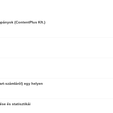
mpányok (ContentPlus Kft.)
art-számláról) egy helyen
se és statisztikái