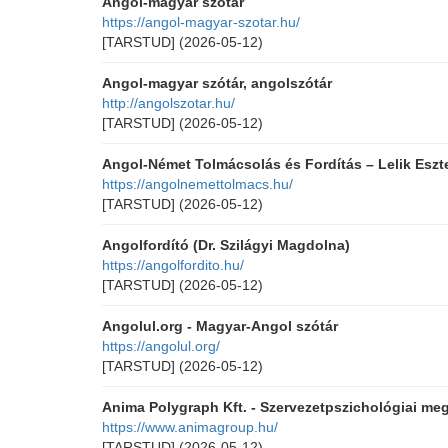
Angol-magyar szótár
https://angol-magyar-szotar.hu/
[TARSTUD]
(2026-05-12)
Angol-magyar szótár, angolszótár
http://angolszotar.hu/
[TARSTUD]
(2026-05-12)
Angol-Német Tolmácsolás és Fordítás – Lelik Eszt
https://angolnemettolmacs.hu/
[TARSTUD]
(2026-05-12)
Angolfordító (Dr. Szilágyi Magdolna)
https://angolfordito.hu/
[TARSTUD]
(2026-05-12)
Angolul.org - Magyar-Angol szótár
https://angolul.org/
[TARSTUD]
(2026-05-12)
Anima Polygraph Kft. - Szervezetpszichológiai me
https://www.animagroup.hu/
[TARSTUD]
(2026-05-12)