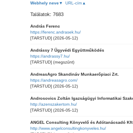
Webhely neve▼
URL-cím▲
Találatok: 7683
András Ferenc
https://ferenc.andrasek.hu/
[TARSTUD]
(2026-05-12)
Andrássy 7 Ügyvédi Együttműködés
https://andrassy7.hu/
[TARSTUD]
(megszűnt)
AndreasAgro Skandináv Munkaerőpiaci Zrt.
https://andreasagro.com/
[TARSTUD]
(2026-05-12)
Androsovics Zoltán Igazságügyi Informatikai Szak
http://azenszakertom.hu/
[TARSTUD]
(2026-05-12)
ANGEL Consulting Könyvelő és Adótanácsadó Kft
http://www.angelconsultingkonyveles.hu/