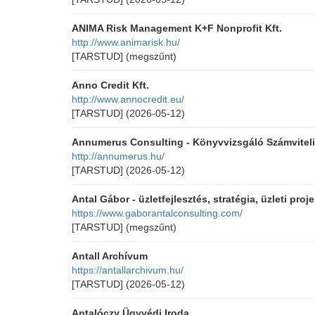
ANIMA Risk Management K+F Nonprofit Kft.
http://www.animarisk.hu/
[TARSTUD]
(megszűnt)
Anno Credit Kft.
http://www.annocredit.eu/
[TARSTUD]
(2026-05-12)
Annumerus Consulting - Könyvvizsgáló Számviteli
http://annumerus.hu/
[TARSTUD]
(2026-05-12)
Antal Gábor - üzletfejlesztés, stratégia, üzleti pr
https://www.gaborantalconsulting.com/
[TARSTUD]
(megszűnt)
Antall Archívum
https://antallarchivum.hu/
[TARSTUD]
(2026-05-12)
Antalóczy Ügyvédi Iroda