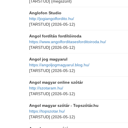
[TARSTUD]
(megszűnt)
Anglofon Studio
http://jogiangolfordito.hu/
[TARSTUD]
(2026-05-12)
Angol fordítás fordítóiroda
https://www.angolforditasesforditoiroda.hu/
[TARSTUD]
(2026-05-12)
Angol jog magyarul
https://angoljogmagyarul.blog.hu/
[TARSTUD]
(2026-05-12)
Angol magyar online szótár
http://szotaram.hu/
[TARSTUD]
(2026-05-12)
Angol magyar szótár - Topszótár.hu
https://topszotar.hu/
[TARSTUD]
(2026-05-12)