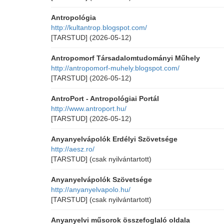
Antropológia
http://kultantrop.blogspot.com/
[TARSTUD]
(2026-05-12)
Antropomorf Társadalomtudományi Műhely
http://antropomorf-muhely.blogspot.com/
[TARSTUD]
(2026-05-12)
AntroPort - Antropológiai Portál
http://www.antroport.hu/
[TARSTUD]
(2026-05-12)
Anyanyelvápolók Erdélyi Szövetsége
http://aesz.ro/
[TARSTUD]
(csak nyilvántartott)
Anyanyelvápolók Szövetsége
http://anyanyelvapolo.hu/
[TARSTUD]
(csak nyilvántartott)
Anyanyelvi műsorok összefoglaló oldala