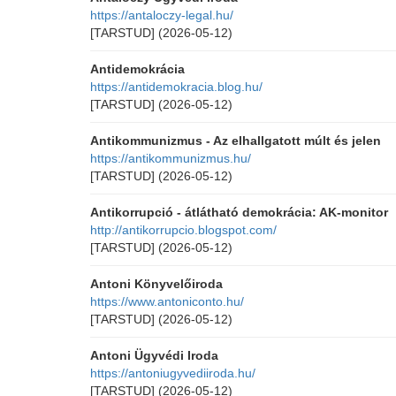
https://antaloczy-legal.hu/
[TARSTUD]
(2026-05-12)
Antidemokrácia
https://antidemokracia.blog.hu/
[TARSTUD]
(2026-05-12)
Antikommunizmus - Az elhallgatott múlt és jelen
https://antikommunizmus.hu/
[TARSTUD]
(2026-05-12)
Antikorrupció - átlátható demokrácia: AK-monitor
http://antikorrupcio.blogspot.com/
[TARSTUD]
(2026-05-12)
Antoni Könyvelőiroda
https://www.antoniconto.hu/
[TARSTUD]
(2026-05-12)
Antoni Ügyvédi Iroda
https://antoniugyvediiroda.hu/
[TARSTUD]
(2026-05-12)