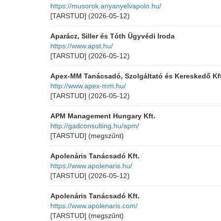
https://musorok.anyanyelvapolo.hu/
[TARSTUD]
(2026-05-12)
Aparácz, Siller és Tóth Ügyvédi Iroda
https://www.apst.hu/
[TARSTUD]
(2026-05-12)
Apex-MM Tanácsadó, Szolgáltató és Kereskedő Kft
http://www.apex-mm.hu/
[TARSTUD]
(2026-05-12)
APM Management Hungary Kft.
http://gadconsulting.hu/apm/
[TARSTUD]
(megszűnt)
Apolenáris Tanácsadó Kft.
https://www.apolenaris.hu/
[TARSTUD]
(2026-05-12)
Apolenáris Tanácsadó Kft.
https://www.apolenaris.com/
[TARSTUD]
(megszűnt)