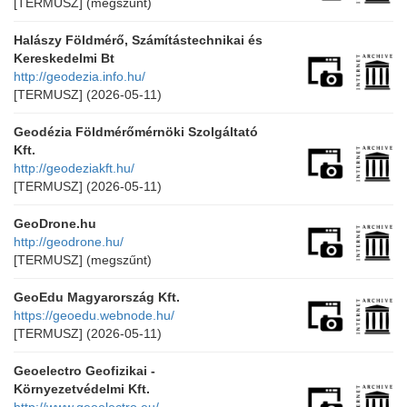
[TERMUSZ]
(megszűnt)
Halászy Földmérő, Számítástechnikai és
Kereskedelmi Bt
http://geodezia.info.hu/
[TERMUSZ]
(2026-05-11)
Geodézia Földmérőmérnöki Szolgáltató
Kft.
http://geodeziakft.hu/
[TERMUSZ]
(2026-05-11)
GeoDrone.hu
http://geodrone.hu/
[TERMUSZ]
(megszűnt)
GeoEdu Magyarország Kft.
https://geoedu.webnode.hu/
[TERMUSZ]
(2026-05-11)
Geoelectro Geofizikai -
Környezetvédelmi Kft.