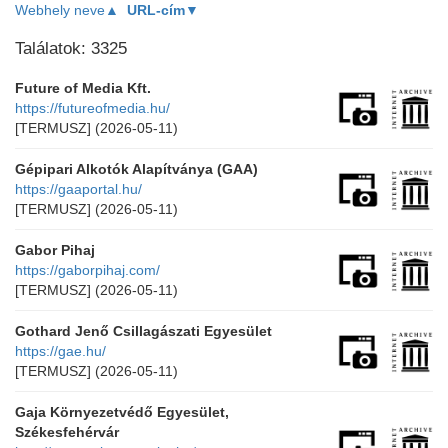
Webhely neve▲
URL-cím▼
Találatok: 3325
Future of Media Kft.
https://futureofmedia.hu/
[TERMUSZ]
(2026-05-11)
Gépipari Alkotók Alapítványa (GAA)
https://gaaportal.hu/
[TERMUSZ]
(2026-05-11)
Gabor Pihaj
https://gaborpihaj.com/
[TERMUSZ]
(2026-05-11)
Gothard Jenő Csillagászati Egyesület
https://gae.hu/
[TERMUSZ]
(2026-05-11)
Gaja Környezetvédő Egyesület,
Székesfehérvár