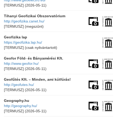
http://www.geoelectro.eu/
[TERMUSZ]
(2026-05-11)
Tihanyi Geofizikai Obszervatórium
http://geofizika.canet.hu/
[TERMUSZ]
(megszűnt)
Geofizika lap
https://geofizika.lap.hu/
[TERMUSZ]
(csak nyilvántartott)
Geofor Föld- és Bányamérési Kft.
http://www.geofor.hu/
[TERMUSZ]
(2026-05-11)
Geofűtés Kft. – Minden, ami kútfúrás!
http://geofutes.hu/
[TERMUSZ]
(2026-05-11)
Geography.hu
http://geography.hu/
[TERMUSZ]
(2026-05-11)